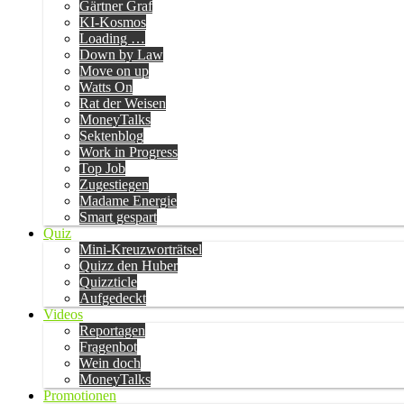
Gärtner Graf
KI-Kosmos
Loading …
Down by Law
Move on up
Watts On
Rat der Weisen
MoneyTalks
Sektenblog
Work in Progress
Top Job
Zugestiegen
Madame Energie
Smart gespart
Quiz
Mini-Kreuzworträtsel
Quizz den Huber
Quizzticle
Aufgedeckt
Videos
Reportagen
Fragenbot
Wein doch
MoneyTalks
Promotionen