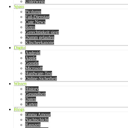
Unterwegs
Spass
Picdump
Fail-Dienstag
Cute News
Retro
Gerechtigkeit siegt
Dumm gelaufen
Klischeekanone
Digital
Android
Apple
Google
Microsoft
Hardware-Test
Online-Sicherheit
Wissen
History
Gesundheit
Daten
Karten
Blogs
Emma Amour
Nachtschicht
Rauszeit