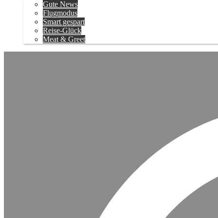
Gute News
Flugmodus
Smart gespart
Reise-Glück
Meat & Greet