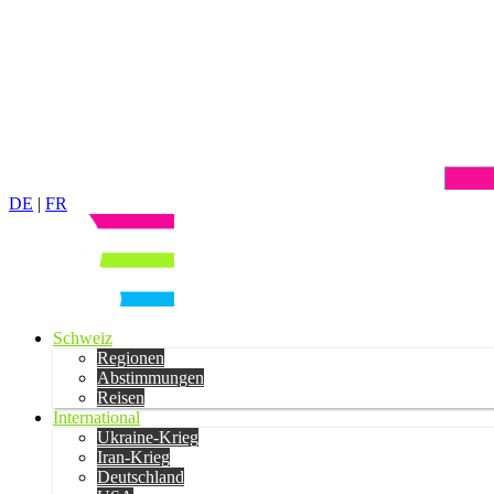
DE
|
FR
Schweiz
Regionen
Abstimmungen
Reisen
International
Ukraine-Krieg
Iran-Krieg
Deutschland