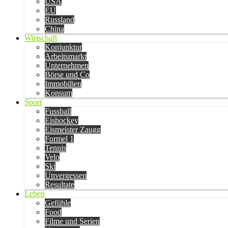
USA
EU
Russland
China
Wirtschaft
Konjunktur
Arbeitsmarkt
Unternehmen
Börse und Co
Immobilien
Konsum
Sport
Fussball
Eishockey
Eismeister Zaugg
Formel 1
Tennis
Velo
Ski
Unvergessen
Resultate
Leben
Gefühle
Food
Filme und Serien