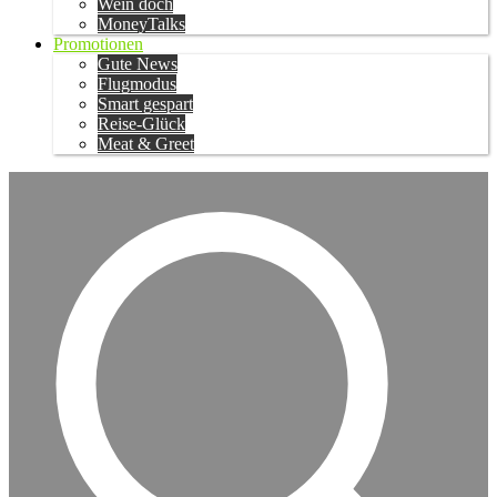
Wein doch
MoneyTalks
Promotionen
Gute News
Flugmodus
Smart gespart
Reise-Glück
Meat & Greet