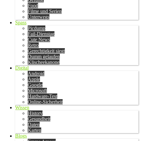
Food
Filme und Serien
Unterwegs
Spass
Picdump
Fail-Dienstag
Cute News
Retro
Gerechtigkeit siegt
Dumm gelaufen
Klischeekanone
Digital
Android
Apple
Google
Microsoft
Hardware-Test
Online-Sicherheit
Wissen
History
Gesundheit
Daten
Karten
Blogs