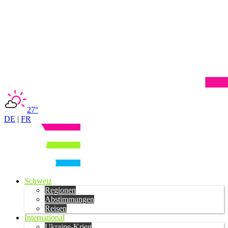
27°
DE
|
FR
Schweiz
Regionen
Abstimmungen
Reisen
International
Ukraine-Krieg