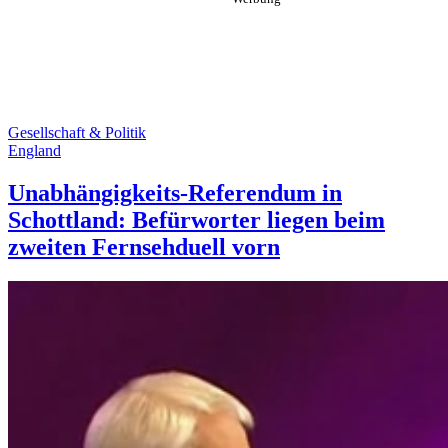
Gesellschaft & Politik
England
Unabhängigkeits-Referendum in
Schottland: Befürworter liegen beim
zweiten Fernsehduell vorn