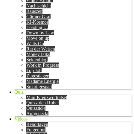
Emma Amour
Nachtschicht
Rauszeit
Gärtner Graf
KI-Kosmos
Loading …
Down by Law
Move on up
Watts On
Rat der Weisen
MoneyTalks
Sektenblog
Work in Progress
Top Job
Zugestiegen
Madame Energie
Smart gespart
Quiz
Mini-Kreuzworträtsel
Quizz den Huber
Quizzticle
Aufgedeckt
Videos
Reportagen
Fragenbot