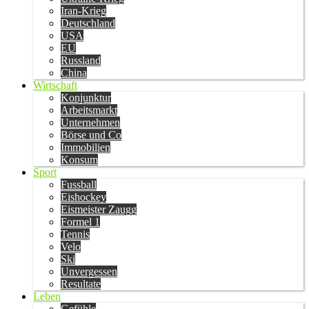
Iran-Krieg
Deutschland
USA
EU
Russland
China
Wirtschaft
Konjunktur
Arbeitsmarkt
Unternehmen
Börse und Co
Immobilien
Konsum
Sport
Fussball
Eishockey
Eismeister Zaugg
Formel 1
Tennis
Velo
Ski
Unvergessen
Resultate
Leben
Gefühle