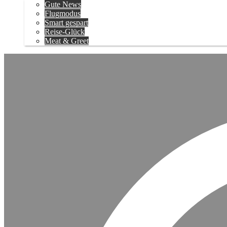
Gute News
Flugmodus
Smart gespart
Reise-Glück
Meat & Greet