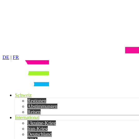
DE
|
FR
Schweiz
Regionen
Abstimmungen
Reisen
International
Ukraine-Krieg
Iran-Krieg
Deutschland