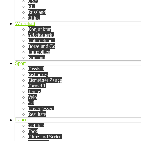
USA
EU
Russland
China
Wirtschaft
Konjunktur
Arbeitsmarkt
Unternehmen
Börse und Co
Immobilien
Konsum
Sport
Fussball
Eishockey
Eismeister Zaugg
Formel 1
Tennis
Velo
Ski
Unvergessen
Resultate
Leben
Gefühle
Food
Filme und Serien