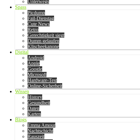
Unterwegs
Spass
Picdump
Fail-Dienstag
Cute News
Retro
Gerechtigkeit siegt
Dumm gelaufen
Klischeekanone
Digital
Android
Apple
Google
Microsoft
Hardware-Test
Online-Sicherheit
Wissen
History
Gesundheit
Daten
Karten
Blogs
Emma Amour
Nachtschicht
Rauszeit