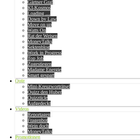
Gärtner Graf
KI-Kosmos
Loading …
Down by Law
Move on up
Watts On
Rat der Weisen
MoneyTalks
Sektenblog
Work in Progress
Top Job
Zugestiegen
Madame Energie
Smart gespart
Quiz
Mini-Kreuzworträtsel
Quizz den Huber
Quizzticle
Aufgedeckt
Videos
Reportagen
Fragenbot
Wein doch
MoneyTalks
Promotionen