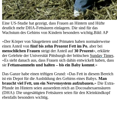
Eine US-Studie hat gezeigt, dass Frauen an Hintern und Hüfte
deutlich mehr DHA-Fettsäuren einlagern. Die sind für das
Wachstum des Gehirns von Kindern besonders wichtig.
Bild: AP
«Der Körper von Säugetieren und Primaten haben normalerweise
einen Anteil von
fünf bis zehn Prozent Fett im Po
, aber bei
menschlichen Frauen
steigt der Anteil auf
30 Prozent
», erklärte
der Gelehrte der Universität Pittsburgh der britischen
Sunday Times
.
«Es sieht danach aus, dass Frauen sich dahin entwickelt haben, dass
sie
Fettansammeln und halten – bis ein Baby kommt
.»
Das Ganze habe einen triftigen Grund: «Das Fett in diesem Bereich
ist ein Depot für die Ausbildung des Gehirns eines Babys.
Man
braucht viel Fett, um ein Nervensystem aufzubauen.
» Die Extra-
Pfunde im Hintern seien ausserdem reich an Docosahexaensäuren
(DHA): Die ungesättigten Fettsäuren seien für den Kleinkindkopf
ebenfalls besonders wichtig.