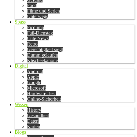
Food
Filme und Serien
Unterwegs
Spass
Picdump
Fail-Dienstag
Cute News
Retro
Gerechtigkeit siegt
Dumm gelaufen
Klischeekanone
Digital
Android
Apple
Google
Microsoft
Hardware-Test
Online-Sicherheit
Wissen
History
Gesundheit
Daten
Karten
Blogs