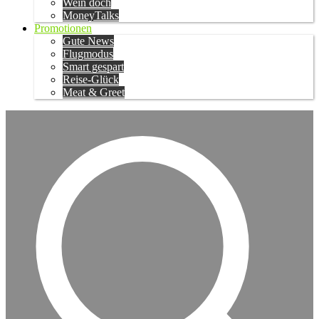
Wein doch
MoneyTalks
Promotionen
Gute News
Flugmodus
Smart gespart
Reise-Glück
Meat & Greet