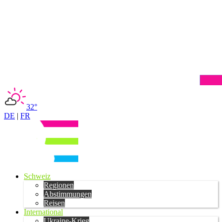
32°
DE
|
FR
Schweiz
Regionen
Abstimmungen
Reisen
International
Ukraine-Krieg