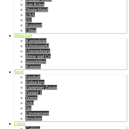
Iran-Krieg
Deutschland
USA
EU
Russland
China
Wirtschaft
Konjunktur
Arbeitsmarkt
Unternehmen
Börse und Co
Immobilien
Konsum
Sport
Fussball
Eishockey
Eismeister Zaugg
Formel 1
Tennis
Velo
Ski
Unvergessen
Resultate
Leben
Gefühle