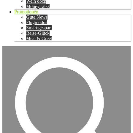
Wein doch
MoneyTalks
Promotionen
Gute News
Flugmodus
Smart gespart
Reise-Glück
Meat & Greet