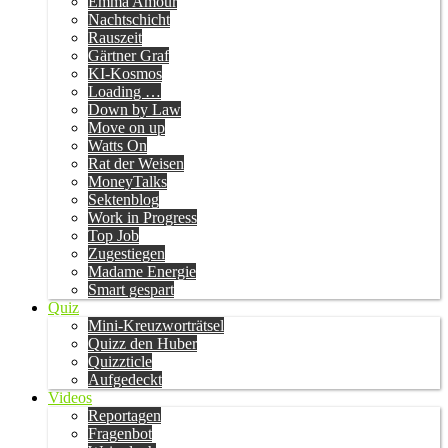
Emma Amour
Nachtschicht
Rauszeit
Gärtner Graf
KI-Kosmos
Loading …
Down by Law
Move on up
Watts On
Rat der Weisen
MoneyTalks
Sektenblog
Work in Progress
Top Job
Zugestiegen
Madame Energie
Smart gespart
Quiz
Mini-Kreuzworträtsel
Quizz den Huber
Quizzticle
Aufgedeckt
Videos
Reportagen
Fragenbot