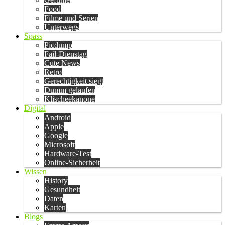
Food
Filme und Serien
Unterwegs
Spass
Picdump
Fail-Dienstag
Cute News
Retro
Gerechtigkeit siegt
Dumm gelaufen
Klischeekanone
Digital
Android
Apple
Google
Microsoft
Hardware-Test
Online-Sicherheit
Wissen
History
Gesundheit
Daten
Karten
Blogs