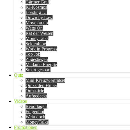
Gärtner Graf
KI-Kosmos
Loading …
Down by Law
Move on up
Watts On
Rat der Weisen
MoneyTalks
Sektenblog
Work in Progress
Top Job
Zugestiegen
Madame Energie
Smart gespart
Quiz
Mini-Kreuzworträtsel
Quizz den Huber
Quizzticle
Aufgedeckt
Videos
Reportagen
Fragenbot
Wein doch
MoneyTalks
Promotionen