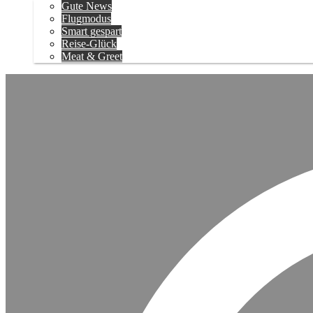
Gute News
Flugmodus
Smart gespart
Reise-Glück
Meat & Greet