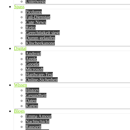
Unterwegs
Spass
Picdump
Fail-Dienstag
Cute News
Retro
Gerechtigkeit siegt
Dumm gelaufen
Klischeekanone
Digital
Android
Apple
Google
Microsoft
Hardware-Test
Online-Sicherheit
Wissen
History
Gesundheit
Daten
Karten
Blogs
Emma Amour
Nachtschicht
Rauszeit