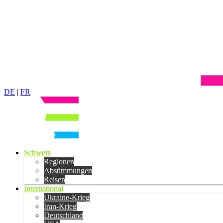
DE
|
FR
Schweiz
Regionen
Abstimmungen
Reisen
International
Ukraine-Krieg
Iran-Krieg
Deutschland