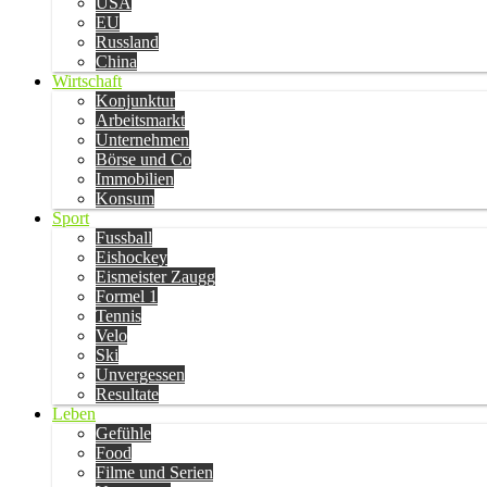
USA
EU
Russland
China
Wirtschaft
Konjunktur
Arbeitsmarkt
Unternehmen
Börse und Co
Immobilien
Konsum
Sport
Fussball
Eishockey
Eismeister Zaugg
Formel 1
Tennis
Velo
Ski
Unvergessen
Resultate
Leben
Gefühle
Food
Filme und Serien