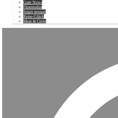
Gute News
Flugmodus
Smart gespart
Reise-Glück
Meat & Greet