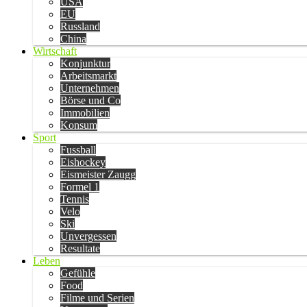
USA
EU
Russland
China
Wirtschaft
Konjunktur
Arbeitsmarkt
Unternehmen
Börse und Co
Immobilien
Konsum
Sport
Fussball
Eishockey
Eismeister Zaugg
Formel 1
Tennis
Velo
Ski
Unvergessen
Resultate
Leben
Gefühle
Food
Filme und Serien