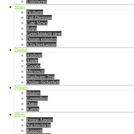
Unterwegs
Spass
Picdump
Fail-Dienstag
Cute News
Retro
Gerechtigkeit siegt
Dumm gelaufen
Klischeekanone
Digital
Android
Apple
Google
Microsoft
Hardware-Test
Online-Sicherheit
Wissen
History
Gesundheit
Daten
Karten
Blogs
Emma Amour
Nachtschicht
Rauszeit