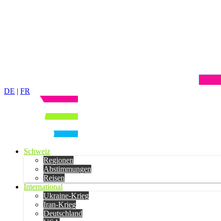
DE
|
FR
Schweiz
Regionen
Abstimmungen
Reisen
International
Ukraine-Krieg
Iran-Krieg
Deutschland