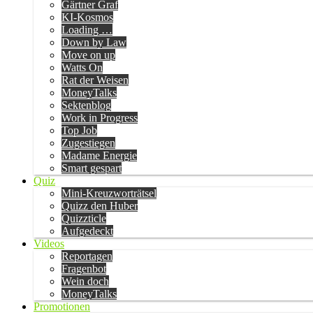
Gärtner Graf
KI-Kosmos
Loading …
Down by Law
Move on up
Watts On
Rat der Weisen
MoneyTalks
Sektenblog
Work in Progress
Top Job
Zugestiegen
Madame Energie
Smart gespart
Quiz
Mini-Kreuzworträtsel
Quizz den Huber
Quizzticle
Aufgedeckt
Videos
Reportagen
Fragenbot
Wein doch
MoneyTalks
Promotionen