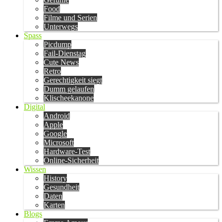
Food
Filme und Serien
Unterwegs
Spass
Picdump
Fail-Dienstag
Cute News
Retro
Gerechtigkeit siegt
Dumm gelaufen
Klischeekanone
Digital
Android
Apple
Google
Microsoft
Hardware-Test
Online-Sicherheit
Wissen
History
Gesundheit
Daten
Karten
Blogs