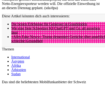
Netto-Energieexporteur werden will. Die offizielle Einweihung ist
an diesem Dienstag geplant. (sda/dpa)
Diese Artikel könnten dich auch interessieren:
Die besten Erlebnisse für Geniesser in Graubünden
Wie eine freie Schweizer KI ChatGPT und Co. alt aussehen
lässt
«Alles Fake News»: Trump dementiert Gerüchte über angeblic
schlechte Gesundheit
Themen
International
Ägypten
Afrika
Äthiopien
Sudan
Das sind die beliebtesten Mobilfunkanbieter der Schweiz