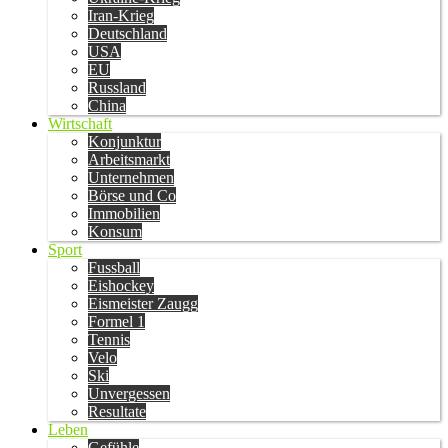
Iran-Krieg
Deutschland
USA
EU
Russland
China
Wirtschaft
Konjunktur
Arbeitsmarkt
Unternehmen
Börse und Co
Immobilien
Konsum
Sport
Fussball
Eishockey
Eismeister Zaugg
Formel 1
Tennis
Velo
Ski
Unvergessen
Resultate
Leben
Gefühle