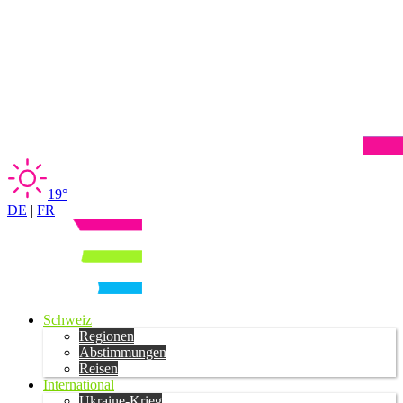
19°
DE
|
FR
Schweiz
Regionen
Abstimmungen
Reisen
International
Ukraine-Krieg