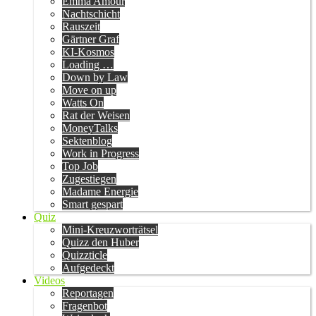
Emma Amour
Nachtschicht
Rauszeit
Gärtner Graf
KI-Kosmos
Loading …
Down by Law
Move on up
Watts On
Rat der Weisen
MoneyTalks
Sektenblog
Work in Progress
Top Job
Zugestiegen
Madame Energie
Smart gespart
Quiz
Mini-Kreuzworträtsel
Quizz den Huber
Quizzticle
Aufgedeckt
Videos
Reportagen
Fragenbot