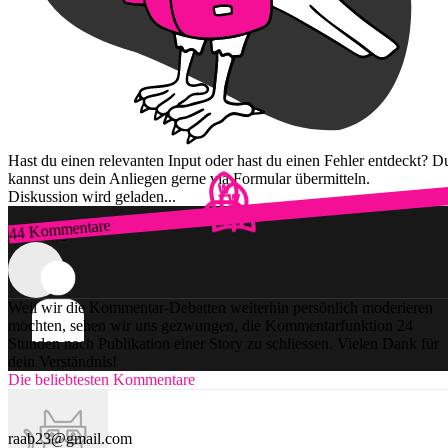
Hast du einen relevanten Input oder hast du einen Fehler entdeckt? D
kannst uns dein Anliegen gerne via Formular übermitteln.
Diskussion wird geladen...
44 Kommentare
Zum Login
Weil wir die Kommentar-Debatten weiterhin persönlich moderieren
möchten, sehen wir uns gezwungen, die Kommentarfunktion 24
Stunden nach Publikation einer Story zu schliessen. Vielen Dank für
dein Verständnis!
Die beliebtesten Kommentare
raab23@gmail.com