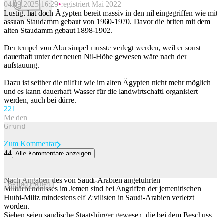
04.09.2025 16:29
registriert Mai 2022
Lustig, hat doch Ägypten bereit massiv in den nil eingegriffen wie mi
assuan Staudamm gebaut von 1960-1970. Davor die briten mit dem
alten Staudamm gebaut 1898-1902.
Der tempel von Abu simpel musste verlegt werden, weil er sonst
dauerhaft unter der neuen Nil-Höhe gewesen wäre nach der
aufstauung.
Dazu ist seither die nilflut wie im alten Ägypten nicht mehr möglich
und es kann dauerhaft Wasser für die landwirtschaftl organisiert
werden, auch bei dürre.
22
1
Melden
Zum Kommentar
44
Alle Kommentare anzeigen
Koalitionssprecher meldet: Elf Verletzte bei Huthi-Angriffen in
Saudi-Arabien
Nach Angaben des von Saudi-Arabien angeführten
Beitrag melden
Militärbündnisses im Jemen sind bei Angriffen der jemenitischen
Huthi-Miliz mindestens elf Zivilisten in Saudi-Arabien verletzt
worden.
Sieben seien saudische Staatsbürger gewesen, die bei dem Beschuss