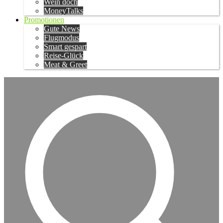
Wein doch
MoneyTalks
Promotionen
Gute News
Flugmodus
Smart gespart
Reise-Glück
Meat & Greet