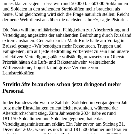
um es klar zu sagen – dass wir rund 50'000 bis 60'000 Soldatinnen
und Soldaten in den stehenden Streitkräften mehr brauchen als
heute. Und gleichzeitig wird sich die Frage natürlich stellen: Reicht
der neue Wehrdienst aus über die nächsten Jahre?», sagte Pistorius.
Die Nato will ihre militärischen Fähigkeiten zur Abschreckung und
Verteidigung angesichts der anhaltenden Bedrohung durch Russland
extrem ausbauen. Generalsekretär Mark Rutte hatte am Vortag in
Brüssel gesagt: «Wir benötigen mehr Ressourcen, Truppen und
Fähigkeiten, um auf jede Bedrohung vorbereitet zu sein und unsere
kollektiven Verteidigungspläne vollständig umzusetzen.» Oberste
Priorität hätten die Luft- und Raketenabwehr, weitreichende
Waffensysteme, Logistik und grosse Verbände von
Landstreitkräften.
Streitkräfte brauchen schon jetzt dringend mehr
Personal
In der Bundeswehr war die Zahl der Soldaten im vergangenen Jahr
trotz mehr Einstellungen erneut leicht gesunken, während der
Altersdurchschnitt stieg. Zum Jahresende 2024 habe es rund
181'150 Soldatinnen und Soldaten gegeben, hatte das
Verteidigungsministerium erklärt. Ein Jahr zuvor, am Stichtag 31.
Dezember 2023, waren es noch rund 181'500 Männer und Frauen