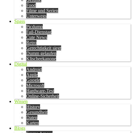
Food
Filme und Serien
Unterwegs
Spass
Picdump
Fail-Dienstag
Cute News
Retro
Gerechtigkeit siegt
Dumm gelaufen
Klischeekanone
Digital
Android
Apple
Google
Microsoft
Hardware-Test
Online-Sicherheit
Wissen
History
Gesundheit
Daten
Karten
Blogs