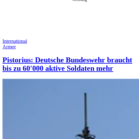
International
Armee
Pistorius: Deutsche Bundeswehr braucht
bis zu 60'000 aktive Soldaten mehr