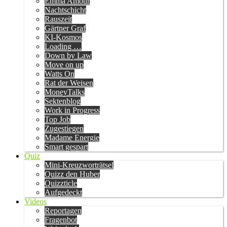
Emma Amour
Nachtschicht
Rauszeit
Gärtner Graf
KI-Kosmos
Loading …
Down by Law
Move on up
Watts On
Rat der Weisen
MoneyTalks
Sektenblog
Work in Progress
Top Job
Zugestiegen
Madame Energie
Smart gespart
Quiz
Mini-Kreuzworträtsel
Quizz den Huber
Quizzticle
Aufgedeckt
Videos
Reportagen
Fragenbot