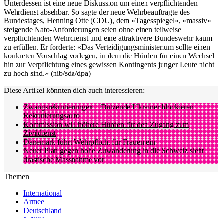
Unterdessen ist eine neue Diskussion um einen verpflichtenden
Wehrdienst absehbar. So sagte der neue Wehrbeauftragte des
Bundestages, Henning Otte (CDU), dem «Tagesspiegel», «massiv»
steigende Nato-Anforderungen seien ohne einen teilweise
verpflichtenden Wehrdienst und eine attraktivere Bundeswehr kaum
zu erfüllen. Er forderte: «Das Verteidigungsministerium sollte einen
konkreten Vorschlag vorlegen, in dem die Hürden für einen Wechsel
hin zur Verpflichtung eines gewissen Kontingents junger Leute nicht
zu hoch sind.» (nib/sda/dpa)
Diese Artikel könnten dich auch interessieren:
Zwangsrekrutierungen – Dutzende Ukrainer blockieren
Rekrutierungsauto
Kommission will höhere Hürden für den Zugang zum
Zivildienst
Dänemark führt Wehrpflicht für Frauen ein
Neuer Plan gegen hohe Zuwanderung in die Schweiz sieht
drastische Massnahme vor
Themen
International
Armee
Deutschland