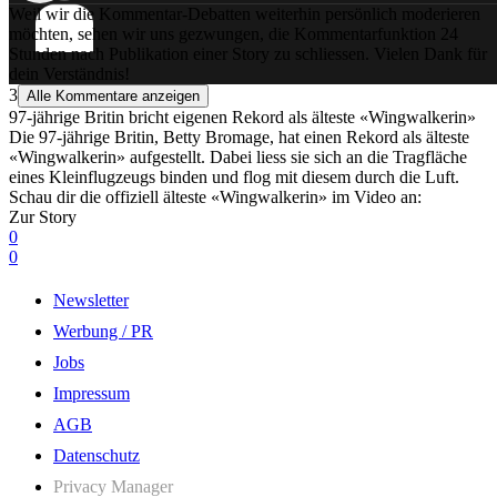
Weil wir die Kommentar-Debatten weiterhin persönlich moderieren
möchten, sehen wir uns gezwungen, die Kommentarfunktion 24
Stunden nach Publikation einer Story zu schliessen. Vielen Dank für
dein Verständnis!
3
Alle Kommentare anzeigen
97-jährige Britin bricht eigenen Rekord als älteste «Wingwalkerin»
Die 97-jährige Britin, Betty Bromage, hat einen Rekord als älteste
«Wingwalkerin» aufgestellt. Dabei liess sie sich an die Tragfläche
eines Kleinflugzeugs binden und flog mit diesem durch die Luft.
Schau dir die offiziell älteste «Wingwalkerin» im Video an:
Zur Story
0
0
Newsletter
Werbung / PR
Jobs
Impressum
AGB
Datenschutz
Privacy Manager