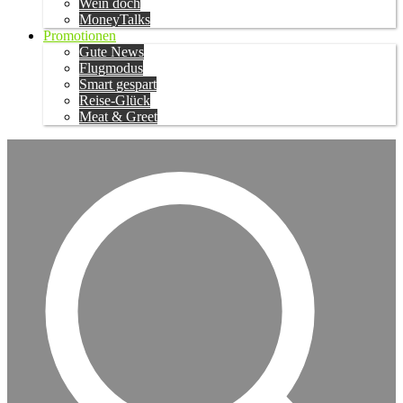
Wein doch
MoneyTalks
Promotionen
Gute News
Flugmodus
Smart gespart
Reise-Glück
Meat & Greet