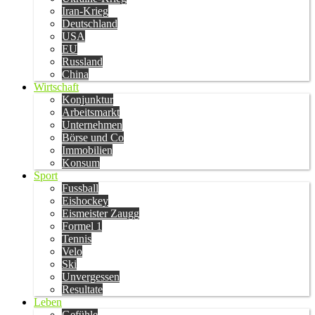
Iran-Krieg
Deutschland
USA
EU
Russland
China
Wirtschaft
Konjunktur
Arbeitsmarkt
Unternehmen
Börse und Co
Immobilien
Konsum
Sport
Fussball
Eishockey
Eismeister Zaugg
Formel 1
Tennis
Velo
Ski
Unvergessen
Resultate
Leben
Gefühle