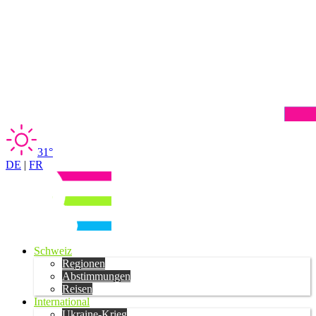
31°
DE
|
FR
Schweiz
Regionen
Abstimmungen
Reisen
International
Ukraine-Krieg