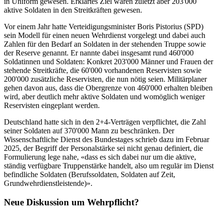
in Uniform gewesen. Erklärtes Ziel waren zuletzt aber 203'000
aktive Soldaten in den Streitkräften gewesen.
Vor einem Jahr hatte Verteidigungsminister Boris Pistorius (SPD)
sein Modell für einen neuen Wehrdienst vorgelegt und dabei auch
Zahlen für den Bedarf an Soldaten in der stehenden Truppe sowie
der Reserve genannt. Er nannte dabei insgesamt rund 460'000
Soldatinnen und Soldaten: Konkret 203'000 Männer und Frauen der
stehende Streitkräfte, die 60'000 vorhandenen Reservisten sowie
200'000 zusätzliche Reservisten, die nun nötig seien. Militärplaner
gehen davon aus, dass die Obergrenze von 460'000 erhalten bleiben
wird, aber deutlich mehr aktive Soldaten und womöglich weniger
Reservisten eingeplant werden.
Deutschland hatte sich in den 2+4-Verträgen verpflichtet, die Zahl
seiner Soldaten auf 370'000 Mann zu beschränken. Der
Wissenschaftliche Dienst des Bundestages schrieb dazu im Februar
2025, der Begriff der Personalstärke sei nicht genau definiert, die
Formulierung lege nahe, «dass es sich dabei nur um die aktive,
ständig verfügbare Truppenstärke handelt, also um regulär im Dienst
befindliche Soldaten (Berufssoldaten, Soldaten auf Zeit,
Grundwehrdienstleistende)».
Neue Diskussion um Wehrpflicht?