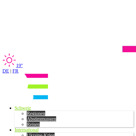
19°
DE
|
FR
Schweiz
Regionen
Abstimmungen
Reisen
International
Ukraine-Krieg