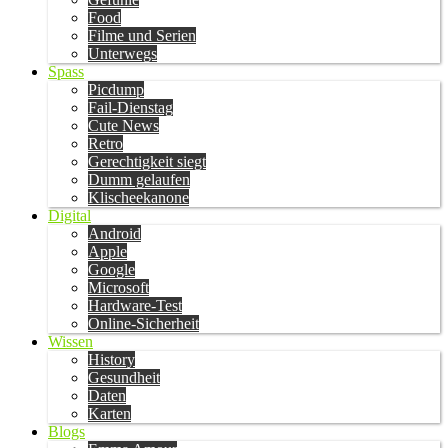
Food
Filme und Serien
Unterwegs
Spass
Picdump
Fail-Dienstag
Cute News
Retro
Gerechtigkeit siegt
Dumm gelaufen
Klischeekanone
Digital
Android
Apple
Google
Microsoft
Hardware-Test
Online-Sicherheit
Wissen
History
Gesundheit
Daten
Karten
Blogs