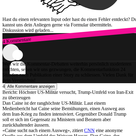
Hast du einen relevanten Input oder hast du einen Fehler entdeckt? D
kannst uns dein Anliegen gerne via Formular übermitteln.
Diskussion wird geladen...
4 Kommentare
Zum Login
Weil wir die Kommentar-Debatten weiterhin persönlich moderieren
möchten, sehen wir uns gezwungen, die Kommentarfunktion 24
Stunden nach Publikation einer Story zu schliessen. Vielen Dank für
dein Verständnis!
4
Alle Kommentare anzeigen
Bericht: Höchster US-Militär versucht, Trump-Umfeld von Iran-Exit
zu überzeugen
Dan Caine ist der ranghöchste US-Militär. Laut einem
Medienbericht hat Caine seine Bemühungen, einen Ausweg aus
dem Iran-Krieg zu finden intensiviert. Gegenüber Donald Trump
soll er sich im Gegensatz zu Ministern und Beratern aber
zurückhaltender äussern.
«Caine sucht nach einem Ausweg», zitiert
CNN
eine anonyme
Quelle aus dem Umfeld des Weissen Hauses. Dan Caine, der