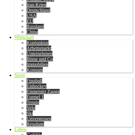
Iran-Krieg
Deutschland
USA
EU
Russland
China
Wirtschaft
Konjunktur
Arbeitsmarkt
Unternehmen
Börse und Co
Immobilien
Konsum
Sport
Fussball
Eishockey
Eismeister Zaugg
Formel 1
Tennis
Velo
Ski
Unvergessen
Resultate
Leben
Gefühle