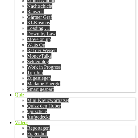
Emma Amour
Nachtschicht
Rauszeit
Gärtner Graf
KI-Kosmos
Loading …
Down by Law
Move on up
Watts On
Rat der Weisen
MoneyTalks
Sektenblog
Work in Progress
Top Job
Zugestiegen
Madame Energie
Smart gespart
Quiz
Mini-Kreuzworträtsel
Quizz den Huber
Quizzticle
Aufgedeckt
Videos
Reportagen
Fragenbot