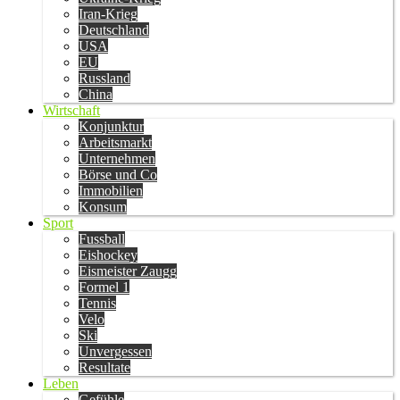
Iran-Krieg
Deutschland
USA
EU
Russland
China
Wirtschaft
Konjunktur
Arbeitsmarkt
Unternehmen
Börse und Co
Immobilien
Konsum
Sport
Fussball
Eishockey
Eismeister Zaugg
Formel 1
Tennis
Velo
Ski
Unvergessen
Resultate
Leben
Gefühle