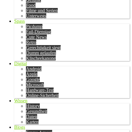
Food
Filme und Serien
Unterwegs
Spass
Picdump
Fail-Dienstag
Cute News
Retro
Gerechtigkeit siegt
Dumm gelaufen
Klischeekanone
Digital
Android
Apple
Google
Microsoft
Hardware-Test
Online-Sicherheit
Wissen
History
Gesundheit
Daten
Karten
Blogs