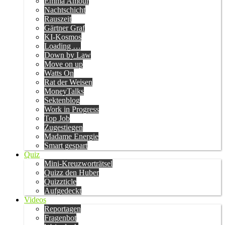
Emma Amour
Nachtschicht
Rauszeit
Gärtner Graf
KI-Kosmos
Loading …
Down by Law
Move on up
Watts On
Rat der Weisen
MoneyTalks
Sektenblog
Work in Progress
Top Job
Zugestiegen
Madame Energie
Smart gespart
Quiz
Mini-Kreuzworträtsel
Quizz den Huber
Quizzticle
Aufgedeckt
Videos
Reportagen
Fragenbot