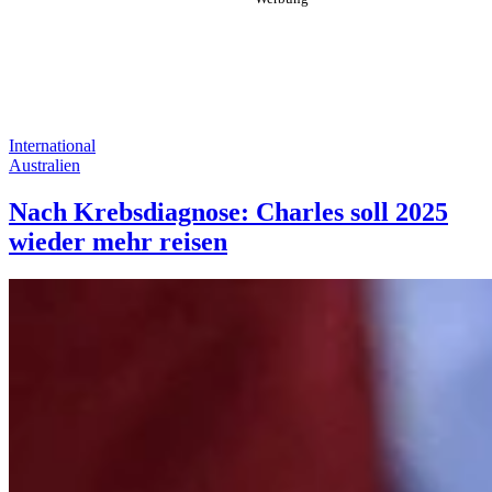
International
Australien
Nach Krebsdiagnose: Charles soll 2025
wieder mehr reisen