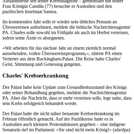
Auslandsreise seit seiner Krebsdiagnose – gemeinsam mit seiner
Frau Königin Camilla (77) besuchte er Australien und den
pazifischen Inselstaat Samoa.
Im kommenden Jahr solle er wieder sein übliches Pensum an
Überseereisen aufnehmen, meldete die britische Nachrichtenagentur
PA. Charles solle sowohl im Frühjahr als auch im Herbst verreisen,
sofern seine Ärzte es absegneten.
«Wir arbeiten für das nächste Jahr an einem ziemlich normal
aussehenden, vollen Überseereiseprogramm,», zitierte PA einen
Vertreter aus dem Buckingham-Palast. Die Reise habe Charles'
Geist, Stimmung und Genesung gutgetan.
Charles' Krebserkrankung
Der Palast habe kein Update zum Gesundheitszustand des Königs
oder seiner Behandlung gegeben, meldete die Nachrichtenagentur
PA. Aber die Nachricht, dass er mehr verreisen solle, lege nahe, dass
sein Krebs erfolgreich behandelt werde.
Der Palast hatte die nicht näher benannte Krebserkrankung im
Februar öffentlich gemacht. Auf der Pazifikreise hatte es in
Australien auch kleinere Protestaktionen gegeben – eine indigene
Senatorin rief im Parlament: «Sie sind nicht mein König!» (sda/dpa)