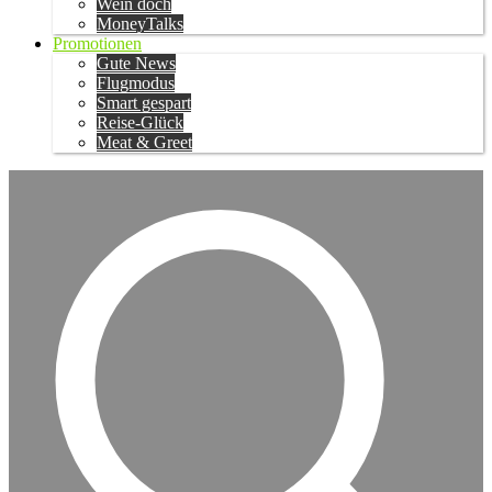
Wein doch
MoneyTalks
Promotionen
Gute News
Flugmodus
Smart gespart
Reise-Glück
Meat & Greet