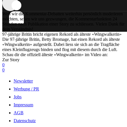
Weil wir die Kommentar-Debatten weiterhin persönlich moderieren
möchten, sehen wir uns gezwungen, die Kommentarfunktion 24
Stunden nach Publikation einer Story zu schliessen. Vielen Dank für
dein Verständnis!
97-jährige Britin bricht eigenen Rekord als älteste «Wingwalkerin»
Die 97-jährige Britin, Betty Bromage, hat einen Rekord als älteste
«Wingwalkerin» aufgestellt. Dabei liess sie sich an die Tragfläche
eines Kleinflugzeugs binden und flog mit diesem durch die Luft.
Schau dir die offiziell älteste «Wingwalkerin» im Video an:
Zur Story
0
0
Newsletter
Werbung / PR
Jobs
Impressum
AGB
Datenschutz