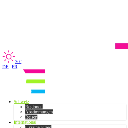
30°
DE
|
FR
Schweiz
Regionen
Abstimmungen
Reisen
International
Ukraine-Krieg