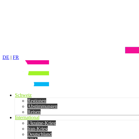
DE
|
FR
Schweiz
Regionen
Abstimmungen
Reisen
International
Ukraine-Krieg
Iran-Krieg
Deutschland