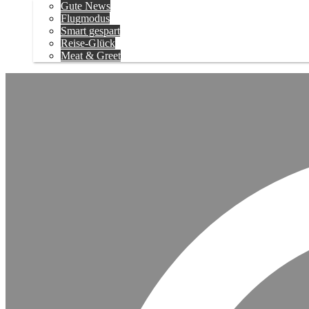
Gute News
Flugmodus
Smart gespart
Reise-Glück
Meat & Greet