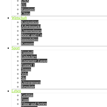
USA
EU
Russland
China
Wirtschaft
Konjunktur
Arbeitsmarkt
Unternehmen
Börse und Co
Immobilien
Konsum
Sport
Fussball
Eishockey
Eismeister Zaugg
Formel 1
Tennis
Velo
Ski
Unvergessen
Resultate
Leben
Gefühle
Food
Filme und Serien