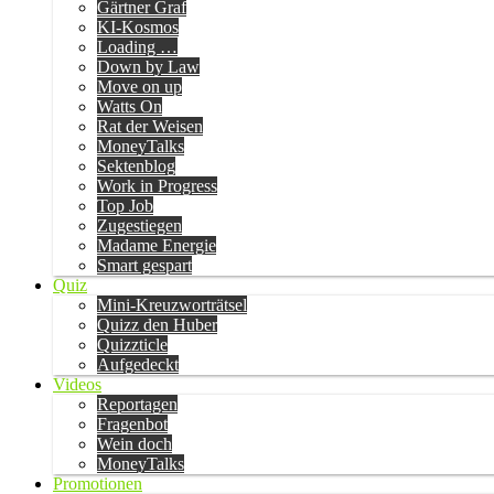
Gärtner Graf
KI-Kosmos
Loading …
Down by Law
Move on up
Watts On
Rat der Weisen
MoneyTalks
Sektenblog
Work in Progress
Top Job
Zugestiegen
Madame Energie
Smart gespart
Quiz
Mini-Kreuzworträtsel
Quizz den Huber
Quizzticle
Aufgedeckt
Videos
Reportagen
Fragenbot
Wein doch
MoneyTalks
Promotionen