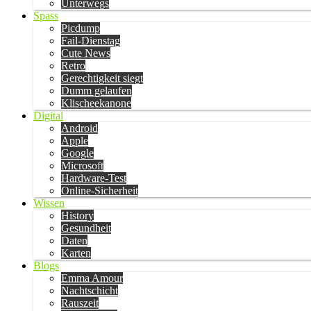
Unterwegs
Spass
Picdump
Fail-Dienstag
Cute News
Retro
Gerechtigkeit siegt
Dumm gelaufen
Klischeekanone
Digital
Android
Apple
Google
Microsoft
Hardware-Test
Online-Sicherheit
Wissen
History
Gesundheit
Daten
Karten
Blogs
Emma Amour
Nachtschicht
Rauszeit