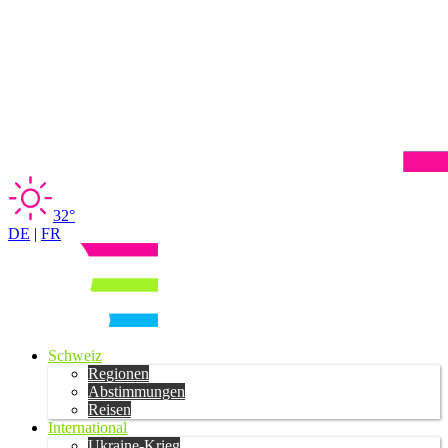
32°
DE
|
FR
Schweiz
Regionen
Abstimmungen
Reisen
International
Ukraine-Krieg