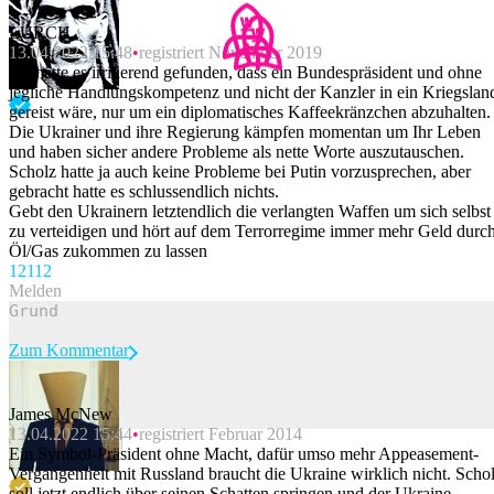
LURCH
13.04.2022 15:48
registriert November 2019
Ich hätte es irritierend gefunden, dass ein Bundespräsident und ohne
jegliche Handlungskompetenz und nicht der Kanzler in ein Kriegslan
gereist wäre, nur um ein diplomatisches Kaffeekränzchen abzuhalten.
Die Ukrainer und ihre Regierung kämpfen momentan um Ihr Leben
und haben sicher andere Probleme als nette Worte auszutauschen.
Scholz hatte ja auch keine Probleme bei Putin vorzusprechen, aber
gebracht hatte es schlussendlich nichts.
Gebt den Ukrainern letztendlich die verlangten Waffen um sich selbst
zu verteidigen und hört auf dem Terrorregime immer mehr Geld durc
Öl/Gas zukommen zu lassen
121
12
Melden
Zum Kommentar
James McNew
13.04.2022 15:44
registriert Februar 2014
Beitrag melden
Ein Symbol-Präsident ohne Macht, dafür umso mehr Appeasement-
Vergangenheit mit Russland braucht die Ukraine wirklich nicht. Scho
soll jetzt endlich über seinen Schatten springen und der Ukraine