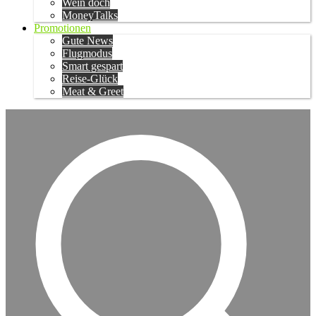
Wein doch
MoneyTalks
Promotionen
Gute News
Flugmodus
Smart gespart
Reise-Glück
Meat & Greet