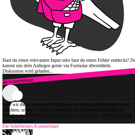
Hast du einen relevanten Input oder hast du einen Fehler entdeckt? D
kannst uns dein Anliegen gerne via Formular übermitteln.
Diskussion wird geladen...
44 Kommentare
Zum Login
Weil wir die Kommentar-Debatten weiterhin persönlich moderieren
möchten, sehen wir uns gezwungen, die Kommentarfunktion 24
Stunden nach Publikation einer Story zu schliessen. Vielen Dank für
dein Verständnis!
Die beliebtesten Kommentare