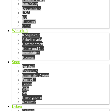
Iran-Krieg
Deutschland
USA
EU
Russland
China
Wirtschaft
Konjunktur
Arbeitsmarkt
Unternehmen
Börse und Co
Immobilien
Konsum
Sport
Fussball
Eishockey
Eismeister Zaugg
Formel 1
Tennis
Velo
Ski
Unvergessen
Resultate
Leben
Gefühle