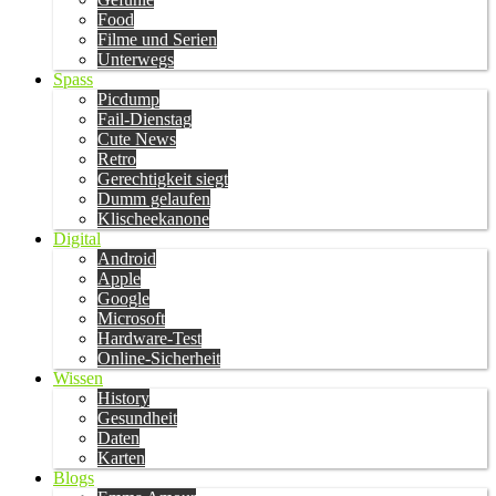
Food
Filme und Serien
Unterwegs
Spass
Picdump
Fail-Dienstag
Cute News
Retro
Gerechtigkeit siegt
Dumm gelaufen
Klischeekanone
Digital
Android
Apple
Google
Microsoft
Hardware-Test
Online-Sicherheit
Wissen
History
Gesundheit
Daten
Karten
Blogs