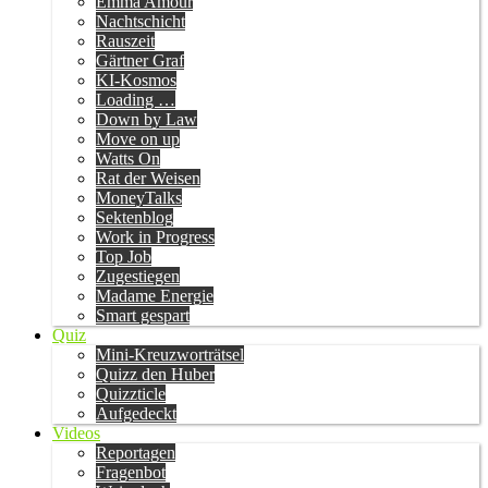
Emma Amour
Nachtschicht
Rauszeit
Gärtner Graf
KI-Kosmos
Loading …
Down by Law
Move on up
Watts On
Rat der Weisen
MoneyTalks
Sektenblog
Work in Progress
Top Job
Zugestiegen
Madame Energie
Smart gespart
Quiz
Mini-Kreuzworträtsel
Quizz den Huber
Quizzticle
Aufgedeckt
Videos
Reportagen
Fragenbot