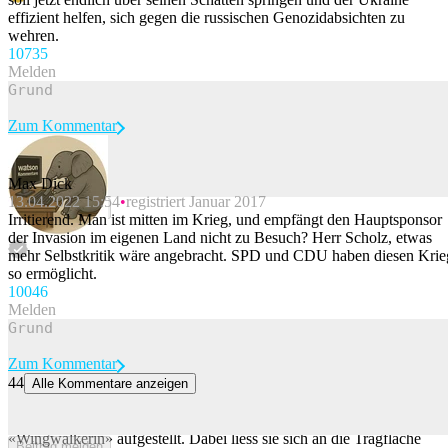
effizient helfen, sich gegen die russischen Genozidabsichten zu
wehren.
107
35
Melden
Zum Kommentar
Max Dick
13.04.2022 15:54
registriert Januar 2017
Beitrag melden
Irritierend. Man ist mitten im Krieg, und empfängt den Hauptsponsor
der Invasion im eigenen Land nicht zu Besuch? Herr Scholz, etwas
mehr Selbstkritik wäre angebracht. SPD und CDU haben diesen Krie
so ermöglicht.
100
46
Melden
Zum Kommentar
44
Alle Kommentare anzeigen
97-jährige Britin bricht eigenen Rekord als älteste «Wingwalkerin»
Die 97-jährige Britin, Betty Bromage, hat einen Rekord als älteste
«Wingwalkerin» aufgestellt. Dabei liess sie sich an die Tragfläche
Beitrag melden