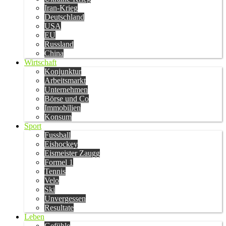
Iran-Krieg
Deutschland
USA
EU
Russland
China
Wirtschaft
Konjunktur
Arbeitsmarkt
Unternehmen
Börse und Co
Immobilien
Konsum
Sport
Fussball
Eishockey
Eismeister Zaugg
Formel 1
Tennis
Velo
Ski
Unvergessen
Resultate
Leben
Gefühle