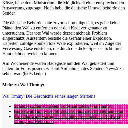
Küste, habe dem Ministerium die Möglichkeit einer entsprechenden
Auswertung zugesagt. Noch habe die dänische Umweltbehörde den
Sender.
Die dänische Behörde hatte zuvor schon mitgeteilt, es gebe keine
Pläne, den Wal zu entfernen oder den Kadaver genauer zu
untersuchen. Der tote Wal werde derzeit nicht als Problem
eingeschätzt. Ausserdem bestehe die Gefahr einer Explosion.
Experten zufolge können tote Wale explodieren, weil im Zuge der
Verwesung Gase entstehen, die durch die dicke Speckschicht ihrer
Haut nicht entweichen können.
Am Wochenende waren Badegäste auf den Wal geklettert und
hatten für Fotos posiert, wie auf Aufnahmen des Senders News5 zu
sehen war. (hkl/sda/dpa)
Mehr zu Wal Timmy:
Wal Timmy: Die Geschichte seines langen Sterbens
Strandbesucher schiessen Fotos auf totem Wal Timmy
Buckelwal Timmy ist tot: Was man aus dem Fall lernen kann
«Absolut widerwärtig»: Tierschützer rechnet nach Tod von
Timmy mit Helfern ab