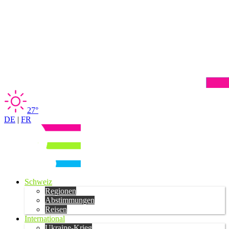
27°
DE
|
FR
Schweiz
Regionen
Abstimmungen
Reisen
International
Ukraine-Krieg