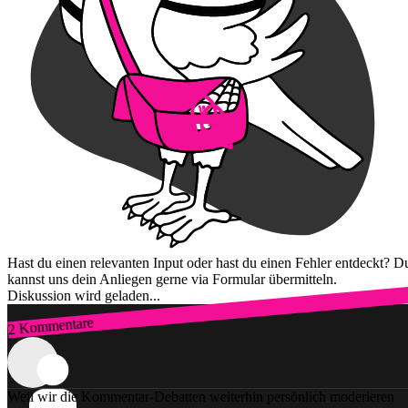
Hast du einen relevanten Input oder hast du einen Fehler entdeckt? D
kannst uns dein Anliegen gerne via Formular übermitteln.
Diskussion wird geladen...
2 Kommentare
Zum Login
Weil wir die Kommentar-Debatten weiterhin persönlich moderieren