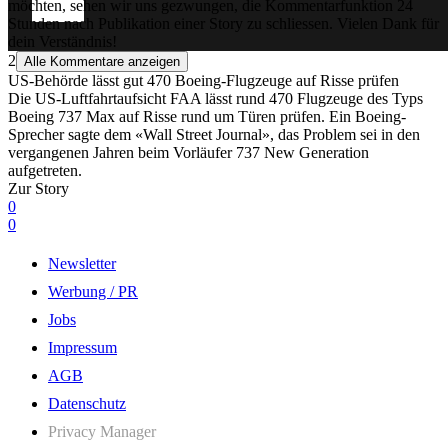
möchten, sehen wir uns gezwungen, die Kommentarfunktion 24
Stunden nach Publikation einer Story zu schliessen. Vielen Dank für
dein Verständnis!
2
Alle Kommentare anzeigen
US-Behörde lässt gut 470 Boeing-Flugzeuge auf Risse prüfen
Die US-Luftfahrtaufsicht FAA lässt rund 470 Flugzeuge des Typs
Boeing 737 Max auf Risse rund um Türen prüfen. Ein Boeing-
Sprecher sagte dem «Wall Street Journal», das Problem sei in den
vergangenen Jahren beim Vorläufer 737 New Generation
aufgetreten.
Zur Story
0
0
Newsletter
Werbung / PR
Jobs
Impressum
AGB
Datenschutz
Privacy Manager