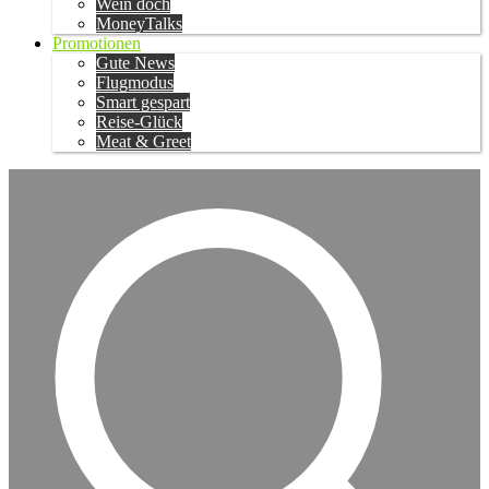
Wein doch
MoneyTalks
Promotionen
Gute News
Flugmodus
Smart gespart
Reise-Glück
Meat & Greet