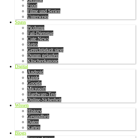
Food
Filme und Serien
Unterwegs
Spass
Picdump
Fail-Dienstag
Cute News
Retro
Gerechtigkeit siegt
Dumm gelaufen
Klischeekanone
Digital
Android
Apple
Google
Microsoft
Hardware-Test
Online-Sicherheit
Wissen
History
Gesundheit
Daten
Karten
Blogs