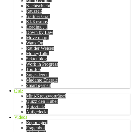
Emma Amour
Nachtschicht
Rauszeit
Gärtner Graf
KI-Kosmos
Loading …
Down by Law
Move on up
Watts On
Rat der Weisen
MoneyTalks
Sektenblog
Work in Progress
Top Job
Zugestiegen
Madame Energie
Smart gespart
Quiz
Mini-Kreuzworträtsel
Quizz den Huber
Quizzticle
Aufgedeckt
Videos
Reportagen
Fragenbot