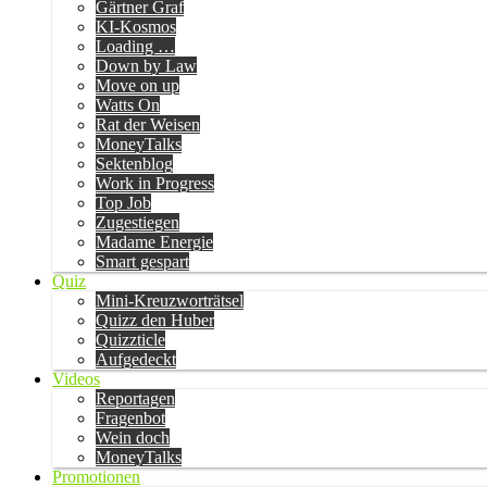
Gärtner Graf
KI-Kosmos
Loading …
Down by Law
Move on up
Watts On
Rat der Weisen
MoneyTalks
Sektenblog
Work in Progress
Top Job
Zugestiegen
Madame Energie
Smart gespart
Quiz
Mini-Kreuzworträtsel
Quizz den Huber
Quizzticle
Aufgedeckt
Videos
Reportagen
Fragenbot
Wein doch
MoneyTalks
Promotionen