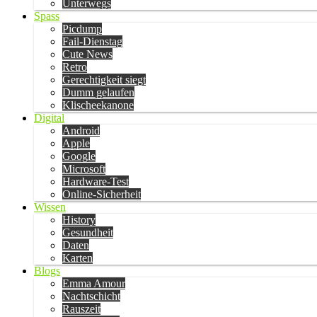
Unterwegs
Spass
Picdump
Fail-Dienstag
Cute News
Retro
Gerechtigkeit siegt
Dumm gelaufen
Klischeekanone
Digital
Android
Apple
Google
Microsoft
Hardware-Test
Online-Sicherheit
Wissen
History
Gesundheit
Daten
Karten
Blogs
Emma Amour
Nachtschicht
Rauszeit