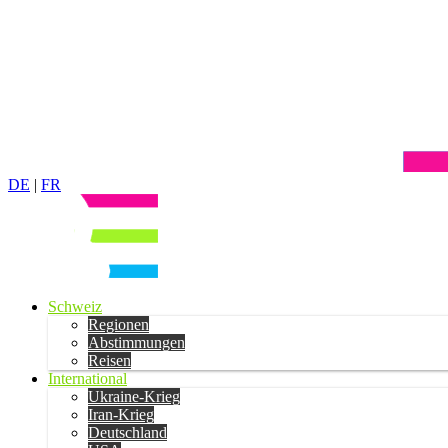
DE
|
FR
Schweiz
Regionen
Abstimmungen
Reisen
International
Ukraine-Krieg
Iran-Krieg
Deutschland