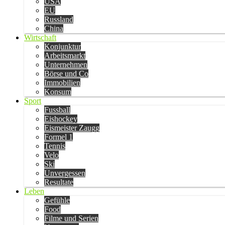
USA
EU
Russland
China
Wirtschaft
Konjunktur
Arbeitsmarkt
Unternehmen
Börse und Co
Immobilien
Konsum
Sport
Fussball
Eishockey
Eismeister Zaugg
Formel 1
Tennis
Velo
Ski
Unvergessen
Resultate
Leben
Gefühle
Food
Filme und Serien