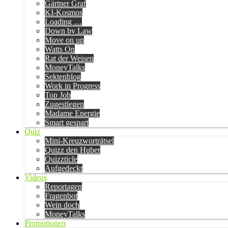
Gärtner Graf
KI-Kosmos
Loading …
Down by Law
Move on up
Watts On
Rat der Weisen
MoneyTalks
Sektenblog
Work in Progress
Top Job
Zugestiegen
Madame Energie
Smart gespart
Quiz
Mini-Kreuzworträtsel
Quizz den Huber
Quizzticle
Aufgedeckt
Videos
Reportagen
Fragenbot
Wein doch
MoneyTalks
Promotionen