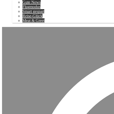
Gute News
Flugmodus
Smart gespart
Reise-Glück
Meat & Greet