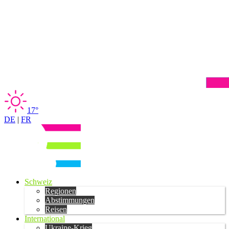
17°
DE
|
FR
Schweiz
Regionen
Abstimmungen
Reisen
International
Ukraine-Krieg