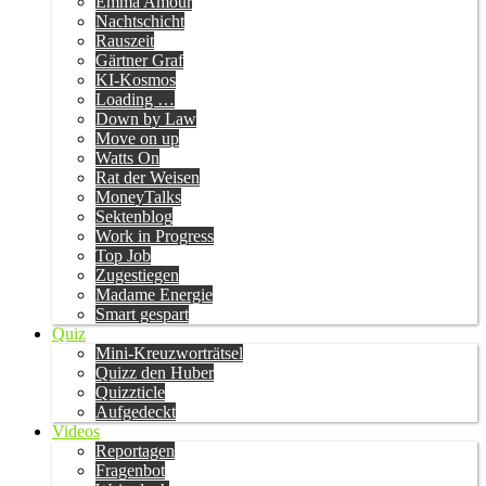
Emma Amour
Nachtschicht
Rauszeit
Gärtner Graf
KI-Kosmos
Loading …
Down by Law
Move on up
Watts On
Rat der Weisen
MoneyTalks
Sektenblog
Work in Progress
Top Job
Zugestiegen
Madame Energie
Smart gespart
Quiz
Mini-Kreuzworträtsel
Quizz den Huber
Quizzticle
Aufgedeckt
Videos
Reportagen
Fragenbot