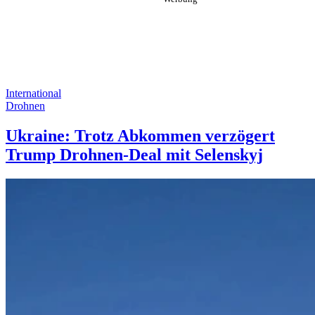
International
Drohnen
Ukraine: Trotz Abkommen verzögert
Trump Drohnen-Deal mit Selenskyj