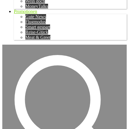
Wein doch
MoneyTalks
Promotionen
Gute News
Flugmodus
Smart gespart
Reise-Glück
Meat & Greet