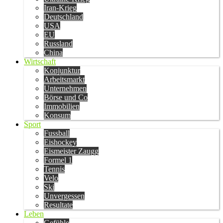
Iran-Krieg
Deutschland
USA
EU
Russland
China
Wirtschaft
Konjunktur
Arbeitsmarkt
Unternehmen
Börse und Co
Immobilien
Konsum
Sport
Fussball
Eishockey
Eismeister Zaugg
Formel 1
Tennis
Velo
Ski
Unvergessen
Resultate
Leben
Gefühle