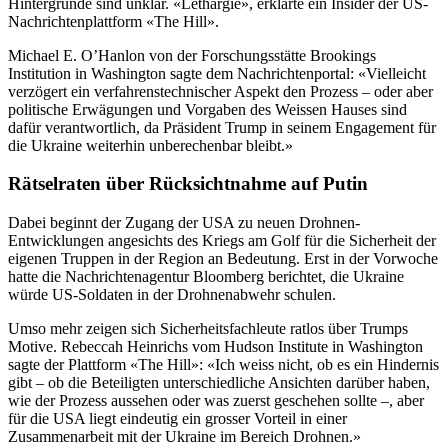
Hintergründe sind unklar. «Lethargie», erklärte ein Insider der US-
Nachrichtenplattform «The Hill».
Michael E. O’Hanlon von der Forschungsstätte Brookings
Institution in Washington sagte dem Nachrichtenportal: «Vielleicht
verzögert ein verfahrenstechnischer Aspekt den Prozess – oder aber
politische Erwägungen und Vorgaben des Weissen Hauses sind
dafür verantwortlich, da Präsident Trump in seinem Engagement für
die Ukraine weiterhin unberechenbar bleibt.»
Rätselraten über Rücksichtnahme auf Putin
Dabei beginnt der Zugang der USA zu neuen Drohnen-
Entwicklungen angesichts des Kriegs am Golf für die Sicherheit der
eigenen Truppen in der Region an Bedeutung. Erst in der Vorwoche
hatte die Nachrichtenagentur Bloomberg berichtet, die Ukraine
würde US-Soldaten in der Drohnenabwehr schulen.
Umso mehr zeigen sich Sicherheitsfachleute ratlos über Trumps
Motive. Rebeccah Heinrichs vom Hudson Institute in Washington
sagte der Plattform «The Hill»: «Ich weiss nicht, ob es ein Hindernis
gibt – ob die Beteiligten unterschiedliche Ansichten darüber haben,
wie der Prozess aussehen oder was zuerst geschehen sollte –, aber
für die USA liegt eindeutig ein grosser Vorteil in einer
Zusammenarbeit mit der Ukraine im Bereich Drohnen.»