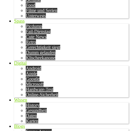
Food
Filme und Serien
Unterwegs
Spass
Picdump
Fail-Dienstag
Cute News
Retro
Gerechtigkeit siegt
Dumm gelaufen
Klischeekanone
Digital
Android
Apple
Google
Microsoft
Hardware-Test
Online-Sicherheit
Wissen
History
Gesundheit
Daten
Karten
Blogs