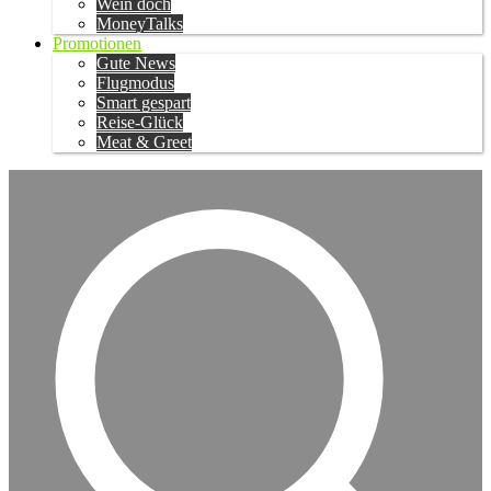
Wein doch
MoneyTalks
Promotionen
Gute News
Flugmodus
Smart gespart
Reise-Glück
Meat & Greet