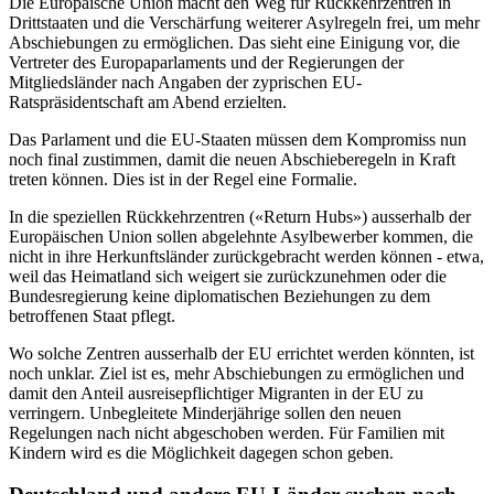
Die Europäische Union macht den Weg für Rückkehrzentren in
Drittstaaten und die Verschärfung weiterer Asylregeln frei, um mehr
Abschiebungen zu ermöglichen. Das sieht eine Einigung vor, die
Vertreter des Europaparlaments und der Regierungen der
Mitgliedsländer nach Angaben der zyprischen EU-
Ratspräsidentschaft am Abend erzielten.
Das Parlament und die EU-Staaten müssen dem Kompromiss nun
noch final zustimmen, damit die neuen Abschieberegeln in Kraft
treten können. Dies ist in der Regel eine Formalie.
In die speziellen Rückkehrzentren («Return Hubs») ausserhalb der
Europäischen Union sollen abgelehnte Asylbewerber kommen, die
nicht in ihre Herkunftsländer zurückgebracht werden können - etwa,
weil das Heimatland sich weigert sie zurückzunehmen oder die
Bundesregierung keine diplomatischen Beziehungen zu dem
betroffenen Staat pflegt.
Wo solche Zentren ausserhalb der EU errichtet werden könnten, ist
noch unklar. Ziel ist es, mehr Abschiebungen zu ermöglichen und
damit den Anteil ausreisepflichtiger Migranten in der EU zu
verringern. Unbegleitete Minderjährige sollen den neuen
Regelungen nach nicht abgeschoben werden. Für Familien mit
Kindern wird es die Möglichkeit dagegen schon geben.