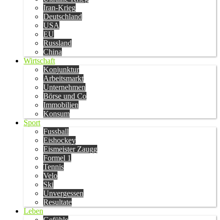
Iran-Krieg
Deutschland
USA
EU
Russland
China
Wirtschaft
Konjunktur
Arbeitsmarkt
Unternehmen
Börse und Co
Immobilien
Konsum
Sport
Fussball
Eishockey
Eismeister Zaugg
Formel 1
Tennis
Velo
Ski
Unvergessen
Resultate
Leben
Gefühle