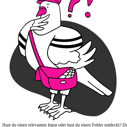
Hast du einen relevanten Input oder hast du einen Fehler entdeckt? D