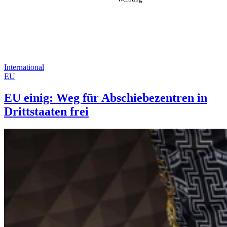
International
EU
EU einig: Weg für Abschiebezentren in
Drittstaaten frei