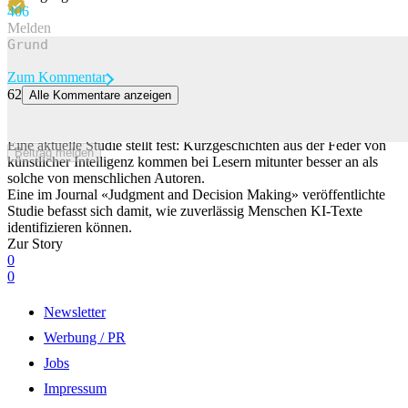
40
6
Melden
Zum Kommentar
62
Alle Kommentare anzeigen
Studie zeigt: ChatGPT schreibt für viele die fesselnderen
Kurzgeschichten als Menschen
Eine aktuelle Studie stellt fest: Kurzgeschichten aus der Feder von
Beitrag melden
künstlicher Intelligenz kommen bei Lesern mitunter besser an als
solche von menschlichen Autoren.
Eine im Journal «Judgment and Decision Making» veröffentlichte
Studie befasst sich damit, wie zuverlässig Menschen KI-Texte
identifizieren können.
Zur Story
0
0
Newsletter
Werbung / PR
Jobs
Impressum