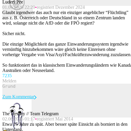
Luders Pee
01.06.2026 22:29
registriert Dezember 2024
Beitrag melden
Glaubt irgendwer das auch nur ein einziger angeblicher “Flüchtling”
aus z. B. Österreich oder Deutschland in so einem Zentrum landen
wird, solange nicht die AfD oder die FPÖ regiert?
Sicher nicht.
Die einzige Möglichkeit das ganze Einwanderungssystem irgendwie
vernünftig hinzubekommen wäre gleich keine Einreisen ohne
vorherige Vergabe von Visa/Asyl/Fachkräftezuwsnderung zuzulassen
So funktioniert das in klassischem Einwanderungsländern wie Kanad
Australien oder Neuseeland.
72
35
Melden
Zum Kommentar
The Destiny // Team Telegram
02.06.2026 01:17
registriert Mai 2014
Beitrag melden
Etwa 15 Jahre zu spät. Aber besser späte Einsicht als borniert in den
Untergang.