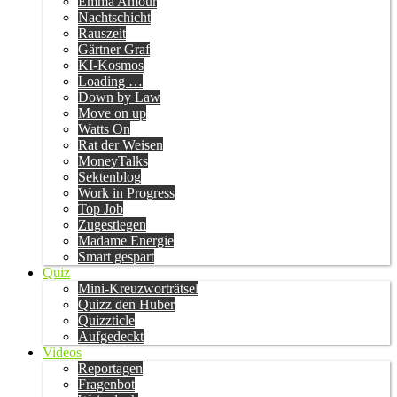
Emma Amour
Nachtschicht
Rauszeit
Gärtner Graf
KI-Kosmos
Loading …
Down by Law
Move on up
Watts On
Rat der Weisen
MoneyTalks
Sektenblog
Work in Progress
Top Job
Zugestiegen
Madame Energie
Smart gespart
Quiz
Mini-Kreuzworträtsel
Quizz den Huber
Quizzticle
Aufgedeckt
Videos
Reportagen
Fragenbot