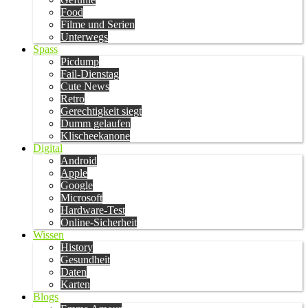
Food
Filme und Serien
Unterwegs
Spass
Picdump
Fail-Dienstag
Cute News
Retro
Gerechtigkeit siegt
Dumm gelaufen
Klischeekanone
Digital
Android
Apple
Google
Microsoft
Hardware-Test
Online-Sicherheit
Wissen
History
Gesundheit
Daten
Karten
Blogs