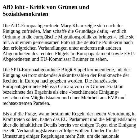
AfD lobt - Kritik von Grünen und
Sozialdemokraten
Die AfD-Europaabgeordnete Mary Khan zeigte sich nach der
Einigung zufrieden. Man schaffe die Grundlage dafür, «endlich
Ordnung in die europäische Migrationspolitik zu bringen», teilte sie
mit. Auf einem gemeinsamen Foto ist die deutsche Politikerin nach
den erfolgreichen Verhandlungen unter anderem mit anderen
Abgeordneten des rechten Flügels im Europaparlament sowie EVP-
Abgeordneten und EU-Kommissar Brunner zu sehen.
Die SPD-Europaabgeordnete Birgit Sippel kommentierte, mit der
Einigung sei trotz sinkender Ankunftszahlen der Panikmache der
Rechten in Europa nachgegeben worden. Die französische
Europaabgeordnete Mélissa Camara von der Grünen-Fraktion
bezeichnete das Ergebnis als eine «beschämende Einigung»
zwischen den Mitgliedstaaten und einer Mehrheit aus EVP und
rechtsextremen Parteien.
Bis auf die Frage, wann bestimmte Regeln der neuen Verordnung in
Kraft treten sollen, hatten das EU-Parlament und die Mitgliedsländer
über die inhaltlichen Details bereits vor einigen Tagen eine Einigung
erzielt. Verhandlungskreisen zufolge wollten Länder für die
Umsetzung einiger Regelungen mehr Zeit, um die nationale