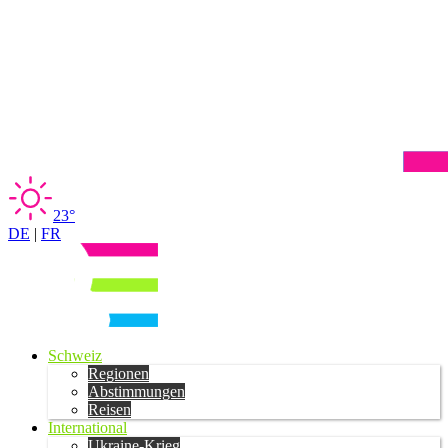
23°
DE
|
FR
Schweiz
Regionen
Abstimmungen
Reisen
International
Ukraine-Krieg