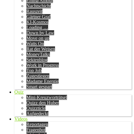
Emma Amour
Nachtschicht
Rauszeit
Gärtner Graf
KI-Kosmos
Loading …
Down by Law
Move on up
Watts On
Rat der Weisen
MoneyTalks
Sektenblog
Work in Progress
Top Job
Zugestiegen
Madame Energie
Smart gespart
Quiz
Mini-Kreuzworträtsel
Quizz den Huber
Quizzticle
Aufgedeckt
Videos
Reportagen
Fragenbot