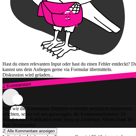
Hast du einen relevanten Input oder hast du einen Fehler entdeckt? D
kannst uns dein Anliegen gerne via Formular übermitteln.
Diskussion wird geladen...
2 Kommentare
Zum Login
Weil wir die Kommentar-Debatten weiterhin persönlich moderieren
möchten, sehen wir uns gezwungen, die Kommentarfunktion 24
Stunden nach Publikation einer Story zu schliessen. Vielen Dank für
dein Verständnis!
2
Alle Kommentare anzeigen