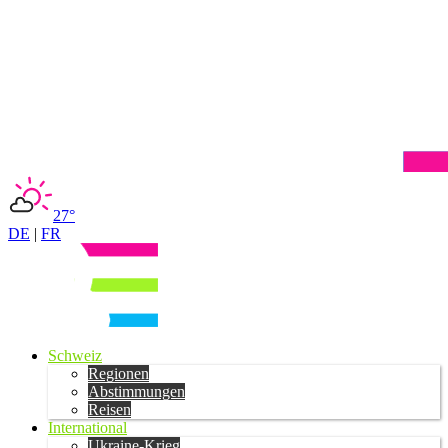
27°
DE
|
FR
Schweiz
Regionen
Abstimmungen
Reisen
International
Ukraine-Krieg