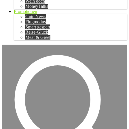
Wein doch
MoneyTalks
Promotionen
Gute News
Flugmodus
Smart gespart
Reise-Glück
Meat & Greet