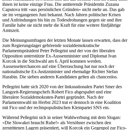
ihnen ist keine einzige Frau. Die amtierende Präsidentin Zuzana
Caputova tritt «aus persönlichen Gründen» nicht mehr an. Das gab
sie im vergangenen Juni bekannt. Nach Jahren politischer Krisen
und Anfeindungen bis hin zu Todesdrohungen gegen sie und ihre
Familie habe sie nicht mehr die Kraft für eine weitere fünfjährige
Amtszeit.
Die Meinungsumfragen der letzten Monate lassen erwarten, dass der
zum Regierungslager gehörende sozialdemokratische
Parlamentspräsident Peter Pellegrini und der von der liberalen
Opposition unterstützte Ex-Aussenminister und Diplomat Ivan
Korcok in die Stichwahl am 6. April kommen werden.
Aussenseiterchancen auf eine Überraschung hat nur noch der
nationalistische Ex-Justizminister und ehemalige Richter Stefan
Harabin. Die sieben anderen Kandidaten gelten als chancenlos.
Pellegrini hatte sich 2020 von der linksnationalen Partei Smer des
Langzeit-Regierungschefs Robert Fico abgespaltet und eine
liberalere Sozialdemokraten-Partei gegründet. Nach der
Parlamentswahl im Herbst 2023 trat er dennoch in eine Koalition
mit Fico und der rechtspopulistischen Kleinpartei SNS ein.
Während Pellegrini sich in seiner Wahlwerbung mit dem Slogan:
«Die Slowakei braucht Ruhe!» als Versöhner zwischen den
zerstrittenen Lagern präsentiert, will Korcok ein Gegenpol zur Fico-