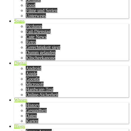
Food
Filme und Serien
Unterwegs
Spass
Picdump
Fail-Dienstag
Cute News
Retro
Gerechtigkeit siegt
Dumm gelaufen
Klischeekanone
Digital
Android
Apple
Google
Microsoft
Hardware-Test
Online-Sicherheit
Wissen
History
Gesundheit
Daten
Karten
Blogs