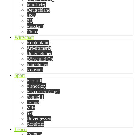
Iran-Krieg
Deutschland
USA
EU
Russland
China
Wirtschaft
Konjunktur
Arbeitsmarkt
Unternehmen
Börse und Co
Immobilien
Konsum
Sport
Fussball
Eishockey
Eismeister Zaugg
Formel 1
Tennis
Velo
Ski
Unvergessen
Resultate
Leben
Gefühle