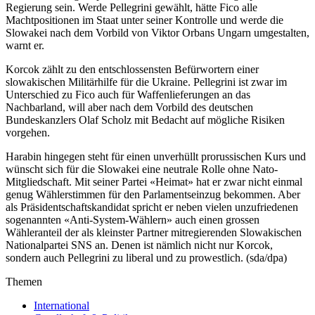
Regierung sein. Werde Pellegrini gewählt, hätte Fico alle
Machtpositionen im Staat unter seiner Kontrolle und werde die
Slowakei nach dem Vorbild von Viktor Orbans Ungarn umgestalten,
warnt er.
Korcok zählt zu den entschlossensten Befürwortern einer
slowakischen Militärhilfe für die Ukraine. Pellegrini ist zwar im
Unterschied zu Fico auch für Waffenlieferungen an das
Nachbarland, will aber nach dem Vorbild des deutschen
Bundeskanzlers Olaf Scholz mit Bedacht auf mögliche Risiken
vorgehen.
Harabin hingegen steht für einen unverhüllt prorussischen Kurs und
wünscht sich für die Slowakei eine neutrale Rolle ohne Nato-
Mitgliedschaft. Mit seiner Partei «Heimat» hat er zwar nicht einmal
genug Wählerstimmen für den Parlamentseinzug bekommen. Aber
als Präsidentschaftskandidat spricht er neben vielen unzufriedenen
sogenannten «Anti-System-Wählern» auch einen grossen
Wähleranteil der als kleinster Partner mitregierenden Slowakischen
Nationalpartei SNS an. Denen ist nämlich nicht nur Korcok,
sondern auch Pellegrini zu liberal und zu prowestlich. (sda/dpa)
Themen
International