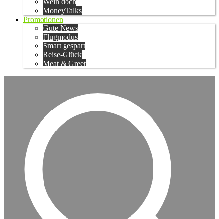
Wein doch
MoneyTalks
Promotionen
Gute News
Flugmodus
Smart gespart
Reise-Glück
Meat & Greet