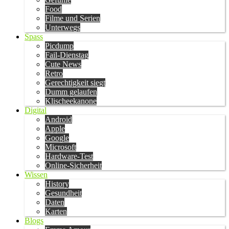
Food
Filme und Serien
Unterwegs
Spass
Picdump
Fail-Dienstag
Cute News
Retro
Gerechtigkeit siegt
Dumm gelaufen
Klischeekanone
Digital
Android
Apple
Google
Microsoft
Hardware-Test
Online-Sicherheit
Wissen
History
Gesundheit
Daten
Karten
Blogs