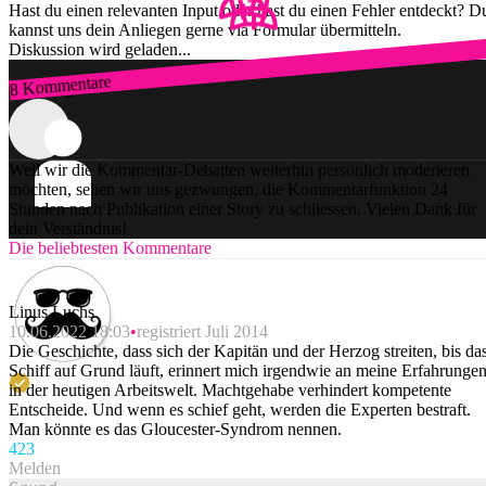
Hast du einen relevanten Input oder hast du einen Fehler entdeckt? D
kannst uns dein Anliegen gerne via Formular übermitteln.
Diskussion wird geladen...
8 Kommentare
Zum Login
Weil wir die Kommentar-Debatten weiterhin persönlich moderieren
möchten, sehen wir uns gezwungen, die Kommentarfunktion 24
Stunden nach Publikation einer Story zu schliessen. Vielen Dank für
dein Verständnis!
Die beliebtesten Kommentare
Linus Luchs
10.06.2022 18:03
registriert Juli 2014
Die Geschichte, dass sich der Kapitän und der Herzog streiten, bis da
Schiff auf Grund läuft, erinnert mich irgendwie an meine Erfahrunge
in der heutigen Arbeitswelt. Machtgehabe verhindert kompetente
Entscheide. Und wenn es schief geht, werden die Experten bestraft.
Man könnte es das Gloucester-Syndrom nennen.
42
3
Melden