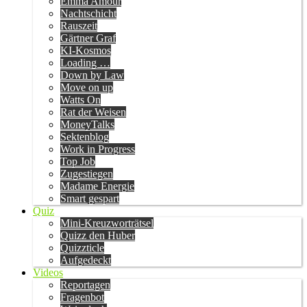
Emma Amour
Nachtschicht
Rauszeit
Gärtner Graf
KI-Kosmos
Loading …
Down by Law
Move on up
Watts On
Rat der Weisen
MoneyTalks
Sektenblog
Work in Progress
Top Job
Zugestiegen
Madame Energie
Smart gespart
Quiz
Mini-Kreuzworträtsel
Quizz den Huber
Quizzticle
Aufgedeckt
Videos
Reportagen
Fragenbot