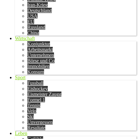
Iran-Krieg
Deutschland
USA
EU
Russland
China
Wirtschaft
Konjunktur
Arbeitsmarkt
Unternehmen
Börse und Co
Immobilien
Konsum
Sport
Fussball
Eishockey
Eismeister Zaugg
Formel 1
Tennis
Velo
Ski
Unvergessen
Resultate
Leben
Gefühle