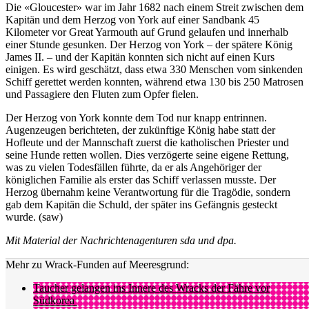
Die «Gloucester» war im Jahr 1682 nach einem Streit zwischen dem
Kapitän und dem Herzog von York auf einer Sandbank 45
Kilometer vor Great Yarmouth auf Grund gelaufen und innerhalb
einer Stunde gesunken. Der Herzog von York – der spätere König
James II. – und der Kapitän konnten sich nicht auf einen Kurs
einigen. Es wird geschätzt, dass etwa 330 Menschen vom sinkenden
Schiff gerettet werden konnten, während etwa 130 bis 250 Matrosen
und Passagiere den Fluten zum Opfer fielen.
Der Herzog von York konnte dem Tod nur knapp entrinnen.
Augenzeugen berichteten, der zukünftige König habe statt der
Hofleute und der Mannschaft zuerst die katholischen Priester und
seine Hunde retten wollen. Dies verzögerte seine eigene Rettung,
was zu vielen Todesfällen führte, da er als Angehöriger der
königlichen Familie als erster das Schiff verlassen musste. Der
Herzog übernahm keine Verantwortung für die Tragödie, sondern
gab dem Kapitän die Schuld, der später ins Gefängnis gesteckt
wurde. (saw)
Mit Material der Nachrichtenagenturen sda und dpa.
Mehr zu Wrack-Funden auf Meeresgrund:
Taucher gelangen ins Innere des Wracks der Fähre vor
Südkorea