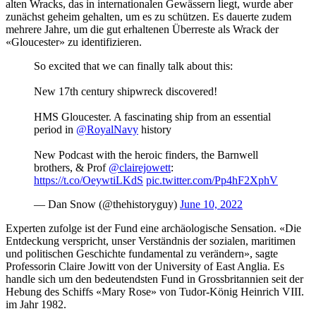
alten Wracks, das in internationalen Gewässern liegt, wurde aber
zunächst geheim gehalten, um es zu schützen. Es dauerte zudem
mehrere Jahre, um die gut erhaltenen Überreste als Wrack der
«Gloucester» zu identifizieren.
So excited that we can finally talk about this:
New 17th century shipwreck discovered!
HMS Gloucester. A fascinating ship from an essential
period in
@RoyalNavy
history
New Podcast with the heroic finders, the Barnwell
brothers, & Prof
@clairejowett
:
https://t.co/OeywtiLKdS
pic.twitter.com/Pp4hF2XphV
— Dan Snow (@thehistoryguy)
June 10, 2022
Experten zufolge ist der Fund eine archäologische Sensation. «Die
Entdeckung verspricht, unser Verständnis der sozialen, maritimen
und politischen Geschichte fundamental zu verändern», sagte
Professorin Claire Jowitt von der University of East Anglia. Es
handle sich um den bedeutendsten Fund in Grossbritannien seit der
Hebung des Schiffs «Mary Rose» von Tudor-König Heinrich VIII.
im Jahr 1982.