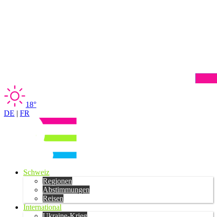
18°
DE
|
FR
Schweiz
Regionen
Abstimmungen
Reisen
International
Ukraine-Krieg