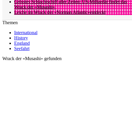
Grösstes Schlachtschiff aller Zeiten: US-Milliardär findet das
Wrack der «Musashi»
Leiche im Wrack der «Norman Atlantic»entdeckt
Themen
International
History
England
Seefahrt
Wrack der «Musashi» gefunden