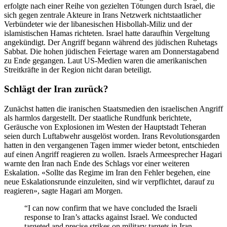
erfolgte nach einer Reihe von gezielten Tötungen durch Israel, die
sich gegen zentrale Akteure in Irans Netzwerk nichtstaatlicher
Verbündeter wie der libanesischen Hisbollah-Miliz und der
islamistischen Hamas richteten. Israel hatte daraufhin Vergeltung
angekündigt. Der Angriff begann während des jüdischen Ruhetags
Sabbat. Die hohen jüdischen Feiertage waren am Donnerstagabend
zu Ende gegangen. Laut US-Medien waren die amerikanischen
Streitkräfte in der Region nicht daran beteiligt.
Schlägt der Iran zurück?
Zunächst hatten die iranischen Staatsmedien den israelischen Angriff
als harmlos dargestellt. Der staatliche Rundfunk berichtete,
Geräusche von Explosionen im Westen der Hauptstadt Teheran
seien durch Luftabwehr ausgelöst worden. Irans Revolutionsgarden
hatten in den vergangenen Tagen immer wieder betont, entschieden
auf einen Angriff reagieren zu wollen. Israels Armeesprecher Hagari
warnte den Iran nach Ende des Schlags vor einer weiteren
Eskalation. «Sollte das Regime im Iran den Fehler begehen, eine
neue Eskalationsrunde einzuleiten, sind wir verpflichtet, darauf zu
reagieren», sagte Hagari am Morgen.
“I can now confirm that we have concluded the Israeli
response to Iran’s attacks against Israel. We conducted
targeted and precise strikes on military targets in Iran —