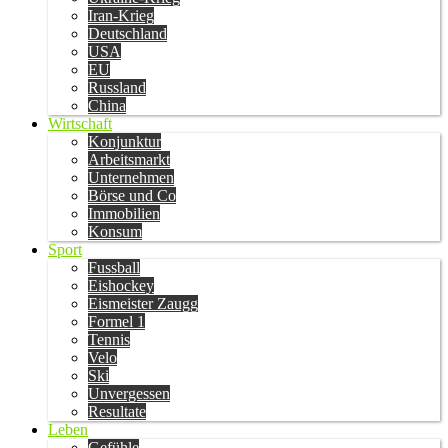
Iran-Krieg
Deutschland
USA
EU
Russland
China
Wirtschaft
Konjunktur
Arbeitsmarkt
Unternehmen
Börse und Co
Immobilien
Konsum
Sport
Fussball
Eishockey
Eismeister Zaugg
Formel 1
Tennis
Velo
Ski
Unvergessen
Resultate
Leben
Gefühle