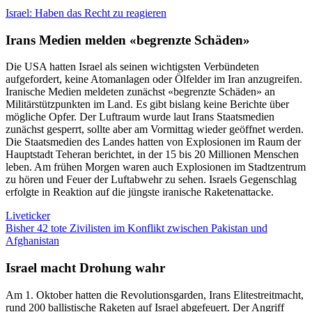
Israel: Haben das Recht zu reagieren
Irans Medien melden «begrenzte Schäden»
Die USA hatten Israel als seinen wichtigsten Verbündeten
aufgefordert, keine Atomanlagen oder Ölfelder im Iran anzugreifen.
Iranische Medien meldeten zunächst «begrenzte Schäden» an
Militärstützpunkten im Land. Es gibt bislang keine Berichte über
mögliche Opfer. Der Luftraum wurde laut Irans Staatsmedien
zunächst gesperrt, sollte aber am Vormittag wieder geöffnet werden.
Die Staatsmedien des Landes hatten von Explosionen im Raum der
Hauptstadt Teheran berichtet, in der 15 bis 20 Millionen Menschen
leben. Am frühen Morgen waren auch Explosionen im Stadtzentrum
zu hören und Feuer der Luftabwehr zu sehen. Israels Gegenschlag
erfolgte in Reaktion auf die jüngste iranische Raketenattacke.
Liveticker
Bisher 42 tote Zivilisten im Konflikt zwischen Pakistan und
Afghanistan
Israel macht Drohung wahr
Am 1. Oktober hatten die Revolutionsgarden, Irans Elitestreitmacht,
rund 200 ballistische Raketen auf Israel abgefeuert. Der Angriff