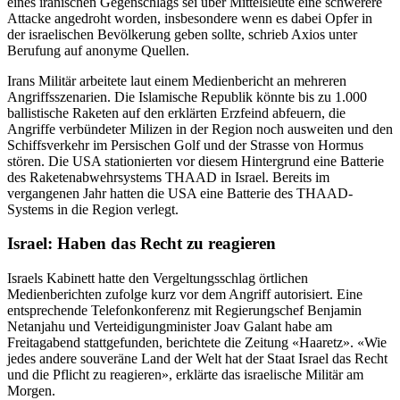
eines iranischen Gegenschlags sei über Mittelsleute eine schwerere
Attacke angedroht worden, insbesondere wenn es dabei Opfer in
der israelischen Bevölkerung geben sollte, schrieb Axios unter
Berufung auf anonyme Quellen.
Irans Militär arbeitete laut einem Medienbericht an mehreren
Angriffsszenarien. Die Islamische Republik könnte bis zu 1.000
ballistische Raketen auf den erklärten Erzfeind abfeuern, die
Angriffe verbündeter Milizen in der Region noch ausweiten und den
Schiffsverkehr im Persischen Golf und der Strasse von Hormus
stören. Die USA stationierten vor diesem Hintergrund eine Batterie
des Raketenabwehrsystems THAAD in Israel. Bereits im
vergangenen Jahr hatten die USA eine Batterie des THAAD-
Systems in die Region verlegt.
Israel: Haben das Recht zu reagieren
Israels Kabinett hatte den Vergeltungsschlag örtlichen
Medienberichten zufolge kurz vor dem Angriff autorisiert. Eine
entsprechende Telefonkonferenz mit Regierungschef Benjamin
Netanjahu und Verteidigungminister Joav Galant habe am
Freitagabend stattgefunden, berichtete die Zeitung «Haaretz». «Wie
jedes andere souveräne Land der Welt hat der Staat Israel das Recht
und die Pflicht zu reagieren», erklärte das israelische Militär am
Morgen.