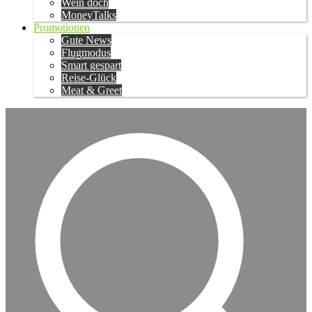
Wein doch
MoneyTalks
Promotionen
Gute News
Flugmodus
Smart gespart
Reise-Glück
Meat & Greet