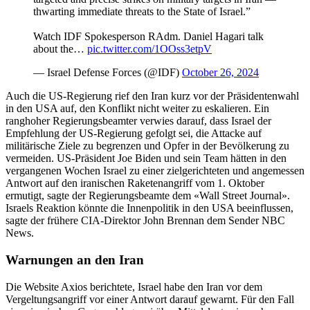
thwarting immediate threats to the State of Israel.”
Watch IDF Spokesperson RAdm. Daniel Hagari talk
about the…
pic.twitter.com/1OOss3etpV
— Israel Defense Forces (@IDF)
October 26, 2024
Auch die US-Regierung rief den Iran kurz vor der Präsidentenwahl
in den USA auf, den Konflikt nicht weiter zu eskalieren. Ein
ranghoher Regierungsbeamter verwies darauf, dass Israel der
Empfehlung der US-Regierung gefolgt sei, die Attacke auf
militärische Ziele zu begrenzen und Opfer in der Bevölkerung zu
vermeiden. US-Präsident Joe Biden und sein Team hätten in den
vergangenen Wochen Israel zu einer zielgerichteten und angemessen
Antwort auf den iranischen Raketenangriff vom 1. Oktober
ermutigt, sagte der Regierungsbeamte dem «Wall Street Journal».
Israels Reaktion könnte die Innenpolitik in den USA beeinflussen,
sagte der frühere CIA-Direktor John Brennan dem Sender NBC
News.
Warnungen an den Iran
Die Website Axios berichtete, Israel habe den Iran vor dem
Vergeltungsangriff vor einer Antwort darauf gewarnt. Für den Fall