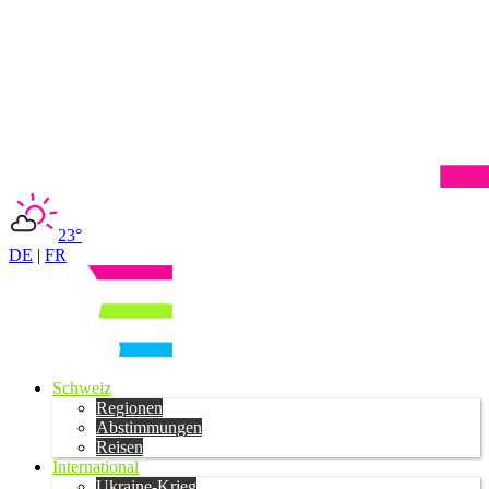
23°
DE
|
FR
Schweiz
Regionen
Abstimmungen
Reisen
International
Ukraine-Krieg