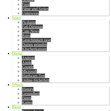
Food
Filme und Serien
Unterwegs
Spass
Picdump
Fail-Dienstag
Cute News
Retro
Gerechtigkeit siegt
Dumm gelaufen
Klischeekanone
Digital
Android
Apple
Google
Microsoft
Hardware-Test
Online-Sicherheit
Wissen
History
Gesundheit
Daten
Karten
Blogs