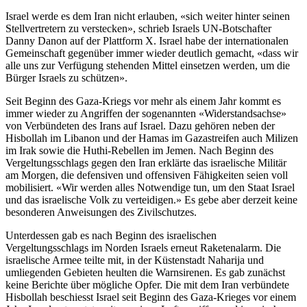
Israel werde es dem Iran nicht erlauben, «sich weiter hinter seinen
Stellvertretern zu verstecken», schrieb Israels UN-Botschafter
Danny Danon auf der Plattform X. Israel habe der internationalen
Gemeinschaft gegenüber immer wieder deutlich gemacht, «dass wir
alle uns zur Verfügung stehenden Mittel einsetzen werden, um die
Bürger Israels zu schützen».
Seit Beginn des Gaza-Kriegs vor mehr als einem Jahr kommt es
immer wieder zu Angriffen der sogenannten «Widerstandsachse»
von Verbündeten des Irans auf Israel. Dazu gehören neben der
Hisbollah im Libanon und der Hamas im Gazastreifen auch Milizen
im Irak sowie die Huthi-Rebellen im Jemen. Nach Beginn des
Vergeltungsschlags gegen den Iran erklärte das israelische Militär
am Morgen, die defensiven und offensiven Fähigkeiten seien voll
mobilisiert. «Wir werden alles Notwendige tun, um den Staat Israel
und das israelische Volk zu verteidigen.» Es gebe aber derzeit keine
besonderen Anweisungen des Zivilschutzes.
Unterdessen gab es nach Beginn des israelischen
Vergeltungsschlags im Norden Israels erneut Raketenalarm. Die
israelische Armee teilte mit, in der Küstenstadt Naharija und
umliegenden Gebieten heulten die Warnsirenen. Es gab zunächst
keine Berichte über mögliche Opfer. Die mit dem Iran verbündete
Hisbollah beschiesst Israel seit Beginn des Gaza-Krieges vor einem