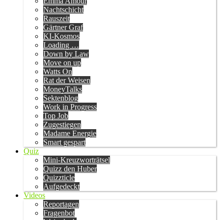
Emma Amour
Nachtschicht
Rauszeit
Gärtner Graf
KI-Kosmos
Loading …
Down by Law
Move on up
Watts On
Rat der Weisen
MoneyTalks
Sektenblog
Work in Progress
Top Job
Zugestiegen
Madame Energie
Smart gespart
Quiz
Mini-Kreuzworträtsel
Quizz den Huber
Quizzticle
Aufgedeckt
Videos
Reportagen
Fragenbot