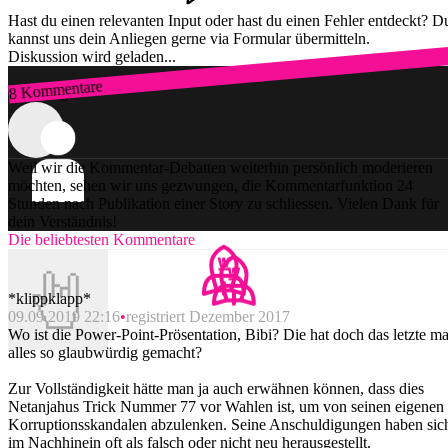
Hast du einen relevanten Input oder hast du einen Fehler entdeckt? D
kannst uns dein Anliegen gerne via Formular übermitteln.
Diskussion wird geladen...
8 Kommentare
Zum Login
Weil wir die Kommentar-Debatten weiterhin persönlich moderieren
möchten, sehen wir uns gezwungen, die Kommentarfunktion 24
Stunden nach Publikation einer Story zu schliessen. Vielen Dank für
dein Verständnis!
Die beliebtesten Kommentare
*klippklapp*
09.09.2019 22:16
registriert Dezember 2017
Wo ist die Power-Point-Prösentation, Bibi? Die hat doch das letzte ma
alles so glaubwürdig gemacht?
Zur Vollständigkeit hätte man ja auch erwähnen können, dass dies
Netanjahus Trick Nummer 77 vor Wahlen ist, um von seinen eigenen
Korruptionsskandalen abzulenken. Seine Anschuldigungen haben sic
im Nachhinein oft als falsch oder nicht neu herausgestellt.