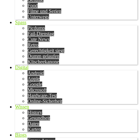
Food
Filme und Serien
Unterwegs
Spass
Picdump
Fail-Dienstag
Cute News
Retro
Gerechtigkeit siegt
Dumm gelaufen
Klischeekanone
Digital
Android
Apple
Google
Microsoft
Hardware-Test
Online-Sicherheit
Wissen
History
Gesundheit
Daten
Karten
Blogs