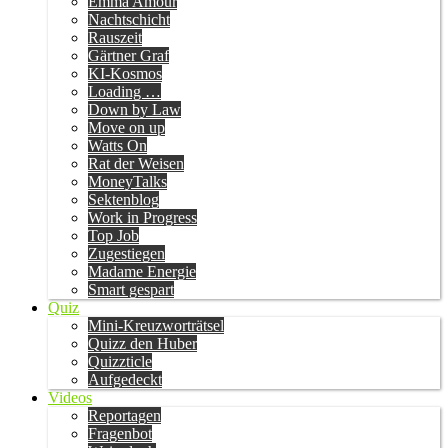
Emma Amour
Nachtschicht
Rauszeit
Gärtner Graf
KI-Kosmos
Loading …
Down by Law
Move on up
Watts On
Rat der Weisen
MoneyTalks
Sektenblog
Work in Progress
Top Job
Zugestiegen
Madame Energie
Smart gespart
Quiz
Mini-Kreuzworträtsel
Quizz den Huber
Quizzticle
Aufgedeckt
Videos
Reportagen
Fragenbot