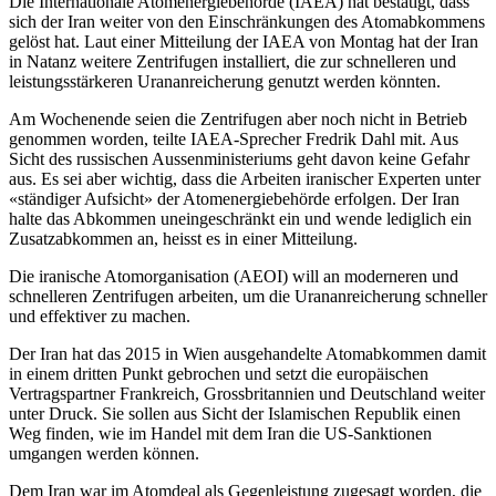
Die Internationale Atomenergiebehörde (IAEA) hat bestätigt, dass
sich der Iran weiter von den Einschränkungen des Atomabkommens
gelöst hat. Laut einer Mitteilung der IAEA von Montag hat der Iran
in Natanz weitere Zentrifugen installiert, die zur schnelleren und
leistungsstärkeren Urananreicherung genutzt werden könnten.
Am Wochenende seien die Zentrifugen aber noch nicht in Betrieb
genommen worden, teilte IAEA-Sprecher Fredrik Dahl mit. Aus
Sicht des russischen Aussenministeriums geht davon keine Gefahr
aus. Es sei aber wichtig, dass die Arbeiten iranischer Experten unter
«ständiger Aufsicht» der Atomenergiebehörde erfolgen. Der Iran
halte das Abkommen uneingeschränkt ein und wende lediglich ein
Zusatzabkommen an, heisst es in einer Mitteilung.
Die iranische Atomorganisation (AEOI) will an moderneren und
schnelleren Zentrifugen arbeiten, um die Urananreicherung schneller
und effektiver zu machen.
Der Iran hat das 2015 in Wien ausgehandelte Atomabkommen damit
in einem dritten Punkt gebrochen und setzt die europäischen
Vertragspartner Frankreich, Grossbritannien und Deutschland weiter
unter Druck. Sie sollen aus Sicht der Islamischen Republik einen
Weg finden, wie im Handel mit dem Iran die US-Sanktionen
umgangen werden können.
Dem Iran war im Atomdeal als Gegenleistung zugesagt worden, die