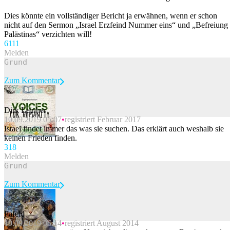
Dies könnte ein vollständiger Bericht ja erwähnen, wenn er schon
nicht auf den Sermon „Israel Erzfeind Nummer eins“ und „Befreiung
Palästinas“ verzichten will!
61
11
Melden
Zum Kommentar
Dirk Leinher
10.09.2019 05:07
registriert Februar 2017
Beitrag melden
Istael findet immer das was sie suchen. Das erklärt auch weshalb sie
keinen Frieden finden.
31
8
Melden
Zum Kommentar
Pafeld
10.09.2019 06:14
registriert August 2014
Beitrag melden