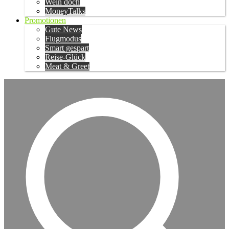
Wein doch
MoneyTalks
Promotionen
Gute News
Flugmodus
Smart gespart
Reise-Glück
Meat & Greet