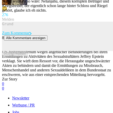
Selbst wenn es so wäre: Netanjahu, diesem korrupten Betrüger und
Kriegstreiber, der eigentlich schon lange hinter Schloss und Riegel
gehört, glaube ich eh nichts.
27
6
Melden
Zum Kommentar
8
Alle Kommentare anzeigen
Epstein-Blockade? New Mexico verklagt US-Justizministerium
Die Staatsanwaltschaft des US-Bundesstaats New Mexico hat das
US-Justizministerium wegen angeblicher Behinderungen bei ihren
Beitrag melden
Ermittlungen zu Aktivitäten des Sexualstraftäters Jeffrey Epstein
verklagt. Sie wirft dem Ressort vor, die Herausgabe ungeschwärzter
Akten zu behindern und damit die Ermittlungen zu Missbrauch,
Menschenhandel und anderen Sexualdelikten in dem Bundesstaat zu
erschweren, wie aus einer entsprechenden Mitteilung hervorgeht.
Zur Story
0
0
Newsletter
Werbung / PR
Jobs