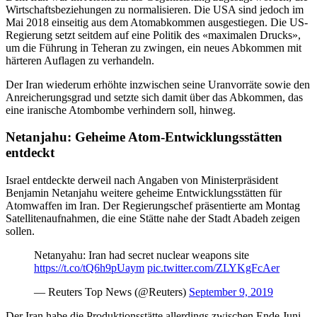
Wirtschaftsbeziehungen zu normalisieren. Die USA sind jedoch im
Mai 2018 einseitig aus dem Atomabkommen ausgestiegen. Die US-
Regierung setzt seitdem auf eine Politik des «maximalen Drucks»,
um die Führung in Teheran zu zwingen, ein neues Abkommen mit
härteren Auflagen zu verhandeln.
Der Iran wiederum erhöhte inzwischen seine Uranvorräte sowie den
Anreicherungsgrad und setzte sich damit über das Abkommen, das
eine iranische Atombombe verhindern soll, hinweg.
Netanjahu: Geheime Atom-Entwicklungsstätten
entdeckt
Israel entdeckte derweil nach Angaben von Ministerpräsident
Benjamin Netanjahu weitere geheime Entwicklungsstätten für
Atomwaffen im Iran. Der Regierungschef präsentierte am Montag
Satellitenaufnahmen, die eine Stätte nahe der Stadt Abadeh zeigen
sollen.
Netanyahu: Iran had secret nuclear weapons site
https://t.co/tQ6h9pUaym
pic.twitter.com/ZLYKgFcAer
— Reuters Top News (@Reuters)
September 9, 2019
Der Iran habe die Produktionsstätte allerdings zwischen Ende Juni