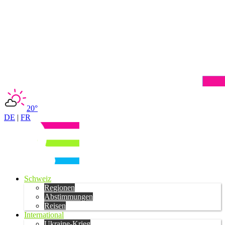
20°
DE
|
FR
Schweiz
Regionen
Abstimmungen
Reisen
International
Ukraine-Krieg