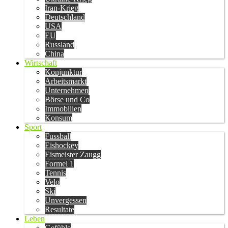
Iran-Krieg
Deutschland
USA
EU
Russland
China
Wirtschaft
Konjunktur
Arbeitsmarkt
Unternehmen
Börse und Co
Immobilien
Konsum
Sport
Fussball
Eishockey
Eismeister Zaugg
Formel 1
Tennis
Velo
Ski
Unvergessen
Resultate
Leben
Gefühle