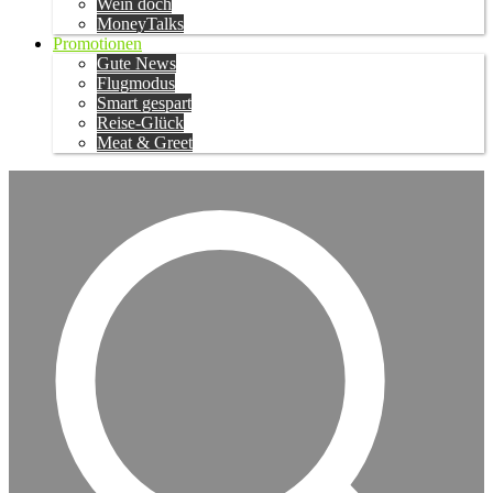
Wein doch
MoneyTalks
Promotionen
Gute News
Flugmodus
Smart gespart
Reise-Glück
Meat & Greet