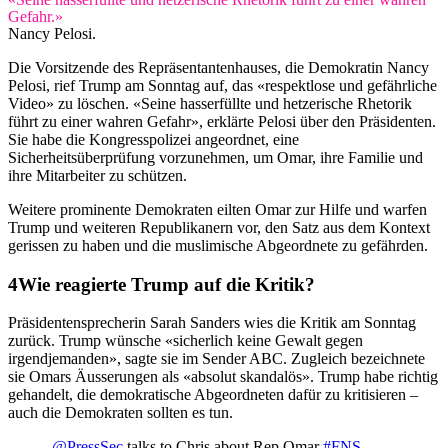
Gefahr.»
Nancy Pelosi.
Die Vorsitzende des Repräsentantenhauses, die Demokratin Nancy
Pelosi, rief Trump am Sonntag auf, das «respektlose und gefährliche
Video» zu löschen. «Seine hasserfüllte und hetzerische Rhetorik
führt zu einer wahren Gefahr», erklärte Pelosi über den Präsidenten.
Sie habe die Kongresspolizei angeordnet, eine
Sicherheitsüberprüfung vorzunehmen, um Omar, ihre Familie und
ihre Mitarbeiter zu schützen.
Weitere prominente Demokraten eilten Omar zur Hilfe und warfen
Trump und weiteren Republikanern vor, den Satz aus dem Kontext
gerissen zu haben und die muslimische Abgeordnete zu gefährden.
Wie reagierte Trump auf die Kritik?
Präsidentensprecherin Sarah Sanders wies die Kritik am Sonntag
zurück. Trump wünsche «sicherlich keine Gewalt gegen
irgendjemanden», sagte sie im Sender ABC. Zugleich bezeichnete
sie Omars Äusserungen als «absolut skandalös». Trump habe richtig
gehandelt, die demokratische Abgeordneten dafür zu kritisieren –
auch die Demokraten sollten es tun.
.
@PressSec
talks to Chris about Rep Omar
#FNS