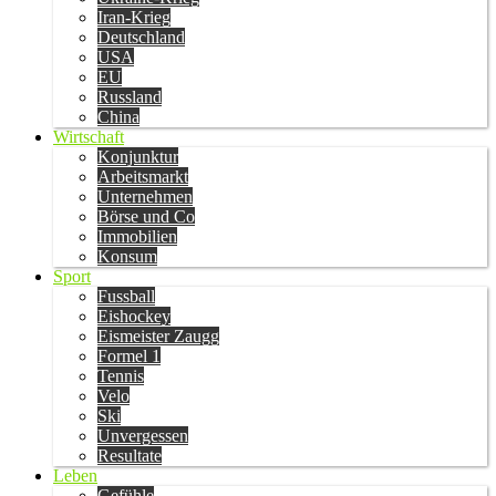
Iran-Krieg
Deutschland
USA
EU
Russland
China
Wirtschaft
Konjunktur
Arbeitsmarkt
Unternehmen
Börse und Co
Immobilien
Konsum
Sport
Fussball
Eishockey
Eismeister Zaugg
Formel 1
Tennis
Velo
Ski
Unvergessen
Resultate
Leben
Gefühle