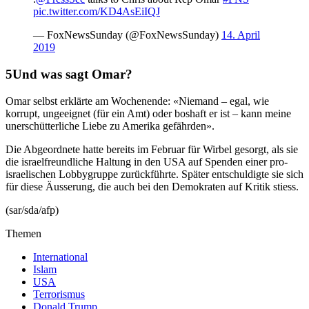
pic.twitter.com/KD4AsEiIQJ
— FoxNewsSunday (@FoxNewsSunday)
14. April
2019
Und was sagt Omar?
Omar selbst erklärte am Wochenende: «Niemand – egal, wie
korrupt, ungeeignet (für ein Amt) oder boshaft er ist – kann meine
unerschütterliche Liebe zu Amerika gefährden».
Die Abgeordnete hatte bereits im Februar für Wirbel gesorgt, als sie
die israelfreundliche Haltung in den USA auf Spenden einer pro-
israelischen Lobbygruppe zurückführte. Später entschuldigte sie sich
für diese Äusserung, die auch bei den Demokraten auf Kritik stiess.
(sar/sda/afp)
Themen
International
Islam
USA
Terrorismus
Donald Trump