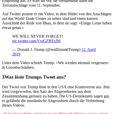
Empörung aus. Er warf ihr vor, sie verharmlose darin die
Terroranschläge vom 11. September.
Auf Twitter postete er ein Video, in dem Bilder von den Anschlägen
auf das World Trade Center zu sehen sind und einen kurzen
Ausschnitt der Rede von Ilhan, in dem sie sagt: «Einige Leute haben
etwas getan.»
WE WILL NEVER FORGET!
pic.twitter.com/VxrGFRFeJM
— Donald J. Trump (@realDonaldTrump)
12. April
2019
Unter dem Video schrieb Trump: «Wir werden niemals vergessen»
in Grossbuchstaben.
Was löste Trumps Tweet aus?
Der Tweet von Trump löste in den USA eine Kontroverse aus. Ihm
wird vorgeworfen, den Satz der Abgeordneten aus dem
Zusammenhang gerissen zu haben. Die US-Demokraten sagen gar,
er gefährde die muslimische Abgeordnete durch die Verbreitung
dieses Videos.
«Seine hasserfüllte und hetzerische Rhetorik führt zu einer wahren