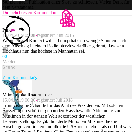
Stunden nach Publikation einer Story zu schliessen. Vielen Dank für
dein Verständnis!
Die beliebtesten Kommentare
Pana
15.04.2019 05:08
registriert Juni 2015
Wenn jemand Kontext will... Trump hat sich wenige Stunden nach
dem Anschlag in einem Radiointerview darüber gefreut, dass sein
Hochhaus nun das höchste in Manhattan sei.
0
0
Melden
Zum Kommentar
Miimiip! aka Roadrunn_er
15.04.2019 06:26
registriert Juli 2018
Beitrag melden
Trump ist eine Schande für das Amt des Präsidenten. Mit solchen
Äusserungen schürt er genau den Hass bzw. die Ablehnung von
Muslimen in der ganzen Welt gegenüber der westlichen
Lebeneinstellung. Es gibt hunderte Millionen Muslime die die
Anschläge verurteilten und die die USA mehr lieben, als er. Und was
tut Dump Trump? Er giesst Öl ins Feuer mit solchen Äusserungen.