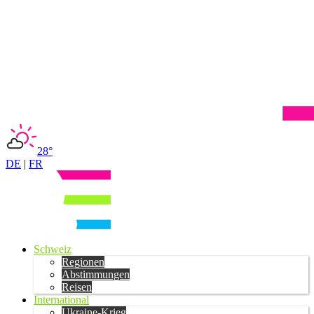
28°
DE
|
FR
Schweiz
Regionen
Abstimmungen
Reisen
International
Ukraine-Krieg