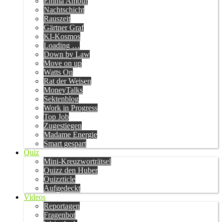
Emma Amour
Nachtschicht
Rauszeit
Gärtner Graf
KI-Kosmos
Loading …
Down by Law
Move on up
Watts On
Rat der Weisen
MoneyTalks
Sektenblog
Work in Progress
Top Job
Zugestiegen
Madame Energie
Smart gespart
Quiz
Mini-Kreuzworträtsel
Quizz den Huber
Quizzticle
Aufgedeckt
Videos
Reportagen
Fragenbot