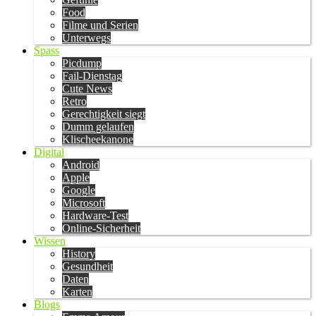
Food
Filme und Serien
Unterwegs
Spass
Picdump
Fail-Dienstag
Cute News
Retro
Gerechtigkeit siegt
Dumm gelaufen
Klischeekanone
Digital
Android
Apple
Google
Microsoft
Hardware-Test
Online-Sicherheit
Wissen
History
Gesundheit
Daten
Karten
Blogs