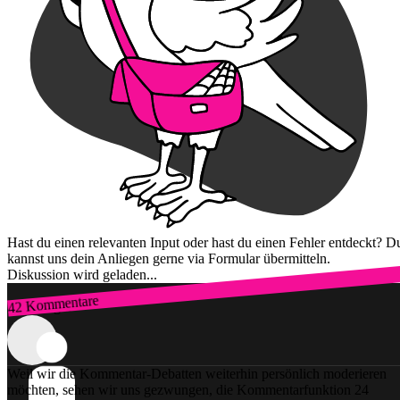
Hast du einen relevanten Input oder hast du einen Fehler entdeckt? D
kannst uns dein Anliegen gerne via Formular übermitteln.
Diskussion wird geladen...
42 Kommentare
Zum Login
Weil wir die Kommentar-Debatten weiterhin persönlich moderieren
möchten, sehen wir uns gezwungen, die Kommentarfunktion 24