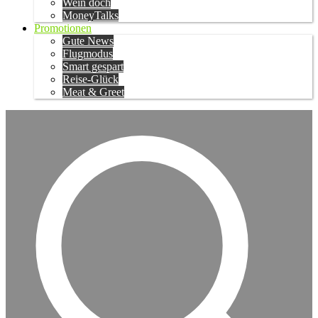
Wein doch
MoneyTalks
Promotionen
Gute News
Flugmodus
Smart gespart
Reise-Glück
Meat & Greet