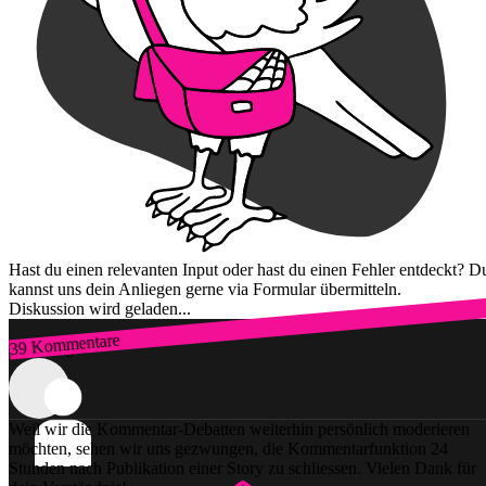
Hast du einen relevanten Input oder hast du einen Fehler entdeckt? D
kannst uns dein Anliegen gerne via Formular übermitteln.
Diskussion wird geladen...
39 Kommentare
Zum Login
Weil wir die Kommentar-Debatten weiterhin persönlich moderieren
möchten, sehen wir uns gezwungen, die Kommentarfunktion 24
Stunden nach Publikation einer Story zu schliessen. Vielen Dank für