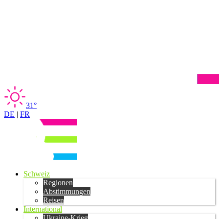
31°
DE
|
FR
Schweiz
Regionen
Abstimmungen
Reisen
International
Ukraine-Krieg