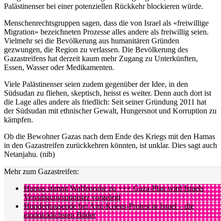
Palästinenser bei einer potenziellen Rückkehr blockieren würde.
Menschenrechtsgruppen sagen, dass die von Israel als «freiwillige
Migration» bezeichneten Prozesse alles andere als freiwillig seien.
Vielmehr sei die Bevölkerung aus humanitären Gründen
gezwungen, die Region zu verlassen. Die Bevölkerung des
Gazastreifens hat derzeit kaum mehr Zugang zu Unterkünften,
Essen, Wasser oder Medikamenten.
Viele Palästinenser seien zudem gegenüber der Idee, in den
Südsudan zu fliehen, skeptisch, heisst es weiter. Denn auch dort ist
die Lage alles andere als friedlich: Seit seiner Gründung 2011 hat
der Südsudan mit ethnischer Gewalt, Hungersnot und Korruption zu
kämpfen.
Ob die Bewohner Gazas nach dem Ende des Kriegs mit den Hamas
in den Gazastreifen zurückkehren könnten, ist unklar. Dies sagt auch
Netanjahu. (nib)
Mehr zum Gazastreifen:
Hamas stimmt Waffenruhe zu +++ Gaza-Plan wird Israels
Vereidigungsminister vorgelegt
Hunderttausende bei Anti-Kriegs-Protest in Israel – die
eindrücklichsten Bilder