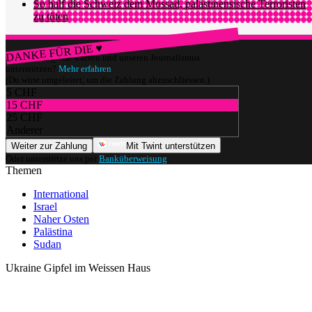
So half die Schweiz dem Mossad, palästinensische Terroristen
zu töten
DANKE FÜR DIE ♥
Würdest du gerne watson und unseren Journalismus
unterstützen?
Mehr erfahren
(Du wirst umgeleitet, um die Zahlung abzuschliessen.)
5 CHF
15 CHF
25 CHF
Anderer
Weiter zur Zahlung
Mit Twint unterstützen
Oder unterstütze uns per
Banküberweisung
.
Themen
International
Israel
Naher Osten
Palästina
Sudan
Ukraine Gipfel im Weissen Haus