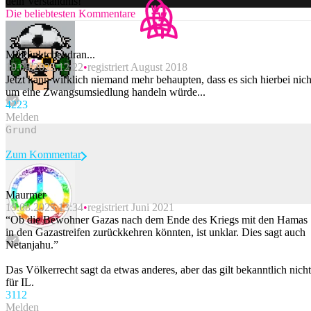
dein Verständnis!
Die beliebtesten Kommentare
MitPünktchendran...
19.08.2025 12:22
registriert August 2018
Jetzt kann wirklich niemand mehr behaupten, dass es sich hierbei nich
um eine Zwangsumsiedlung handeln würde...
42
23
Melden
Zum Kommentar
Maurmer
19.08.2025 13:34
registriert Juni 2021
Beitrag melden
“Ob die Bewohner Gazas nach dem Ende des Kriegs mit den Hamas
in den Gazastreifen zurückkehren könnten, ist unklar. Dies sagt auch
Netanjahu.”
Das Völkerrecht sagt da etwas anderes, aber das gilt bekanntlich nicht
für IL.
31
12
Melden