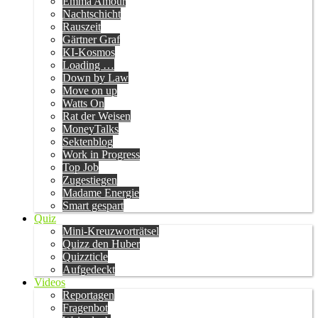
Emma Amour
Nachtschicht
Rauszeit
Gärtner Graf
KI-Kosmos
Loading …
Down by Law
Move on up
Watts On
Rat der Weisen
MoneyTalks
Sektenblog
Work in Progress
Top Job
Zugestiegen
Madame Energie
Smart gespart
Quiz
Mini-Kreuzworträtsel
Quizz den Huber
Quizzticle
Aufgedeckt
Videos
Reportagen
Fragenbot