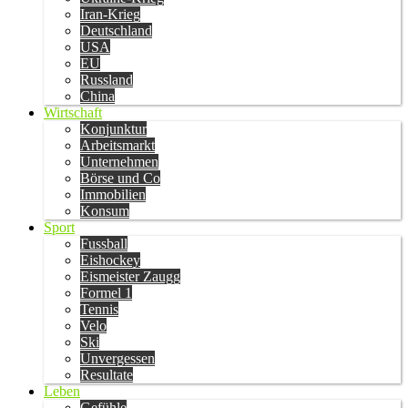
Iran-Krieg
Deutschland
USA
EU
Russland
China
Wirtschaft
Konjunktur
Arbeitsmarkt
Unternehmen
Börse und Co
Immobilien
Konsum
Sport
Fussball
Eishockey
Eismeister Zaugg
Formel 1
Tennis
Velo
Ski
Unvergessen
Resultate
Leben
Gefühle