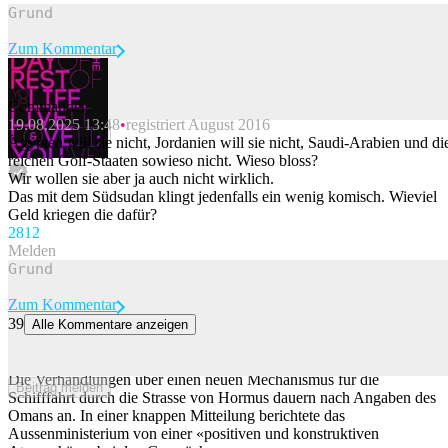
Zum Kommentar
Commander
19.08.2025 13:48
registriert August 2016
Beitrag melden
Ägypten will sie nicht, Jordanien will sie nicht, Saudi-Arabien und di
reichen Golf-Staaten sowieso nicht. Wieso bloss?
Wir wollen sie aber ja auch nicht wirklich.
Das mit dem Südsudan klingt jedenfalls ein wenig komisch. Wieviel
Geld kriegen die dafür?
28
12
Melden
Zum Kommentar
39
Alle Kommentare anzeigen
Oman meldet: Gespräche zur Strasse von Hormus verlaufen
konstruktiv
Die Verhandlungen über einen neuen Mechanismus für die
Beitrag melden
Schifffahrt durch die Strasse von Hormus dauern nach Angaben des
Omans an. In einer knappen Mitteilung berichtete das
Aussenministerium von einer «positiven und konstruktiven