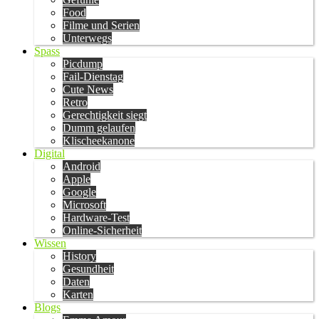
Food
Filme und Serien
Unterwegs
Spass
Picdump
Fail-Dienstag
Cute News
Retro
Gerechtigkeit siegt
Dumm gelaufen
Klischeekanone
Digital
Android
Apple
Google
Microsoft
Hardware-Test
Online-Sicherheit
Wissen
History
Gesundheit
Daten
Karten
Blogs