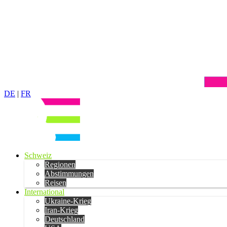
DE
|
FR
Schweiz
Regionen
Abstimmungen
Reisen
International
Ukraine-Krieg
Iran-Krieg
Deutschland