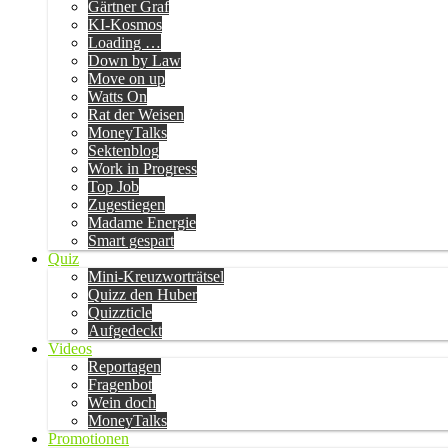
Gärtner Graf
KI-Kosmos
Loading …
Down by Law
Move on up
Watts On
Rat der Weisen
MoneyTalks
Sektenblog
Work in Progress
Top Job
Zugestiegen
Madame Energie
Smart gespart
Quiz
Mini-Kreuzworträtsel
Quizz den Huber
Quizzticle
Aufgedeckt
Videos
Reportagen
Fragenbot
Wein doch
MoneyTalks
Promotionen