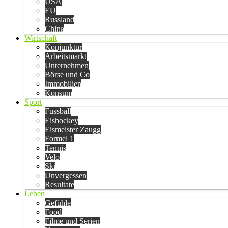
USA
EU
Russland
China
Wirtschaft
Konjunktur
Arbeitsmarkt
Unternehmen
Börse und Co
Immobilien
Konsum
Sport
Fussball
Eishockey
Eismeister Zaugg
Formel 1
Tennis
Velo
Ski
Unvergessen
Resultate
Leben
Gefühle
Food
Filme und Serien