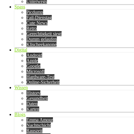
Unterwegs
Spass
Picdump
Fail-Dienstag
Cute News
Retro
Gerechtigkeit siegt
Dumm gelaufen
Klischeekanone
Digital
Android
Apple
Google
Microsoft
Hardware-Test
Online-Sicherheit
Wissen
History
Gesundheit
Daten
Karten
Blogs
Emma Amour
Nachtschicht
Rauszeit