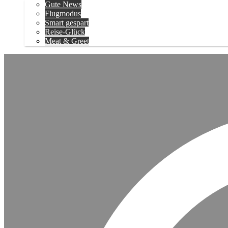
Gute News
Flugmodus
Smart gespart
Reise-Glück
Meat & Greet