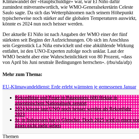
Klimawandel der «Hauptschuldige» war, war El Niño dafür
zumindest mitverantwortlich, wie WMO-Generalsekretärin Celeste
Saulo sagte. Da sich das Wetterphänomen nach seinem Höhepunkt
typischerweise noch stärker auf die globalen Temperaturen auswirkt,
könnte es 2024 nun noch heisser werden.
Der aktuelle El Niño ist nach Angaben der WMO einer der fünf
stärksten seit Beginn der Aufzeichnungen. Ob sich im Anschluss
sein Gegenstück La Niña entwickelt und eine abkühlende Wirkung
entfaltet, ist den UNO-Experten zufolge noch unklar. Laut der
WMO besteht aber eine Wahrscheinlichkeit von 80 Prozent, «dass
von April bis Juni neutrale Bedingungen herrschen». (rbu/sda/afp)
Mehr zum Thema:
EU-Klimawandeldienst: Erde erlebt wärmsten je gemessenen Januar
Rekordhitze und Feuer in Patagonien: 600 Hektar in
argentinischem Nationalpark zerstört
2024 könnte laut UNO noch heisser werden als Rekordjahr
2023
Ja, in Indonesien hat es Gletscher. Doch 2025 wird es einen vo
ihnen nicht mehr geben
Themen