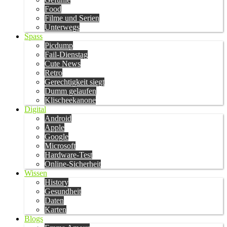
Food
Filme und Serien
Unterwegs
Spass
Picdump
Fail-Dienstag
Cute News
Retro
Gerechtigkeit siegt
Dumm gelaufen
Klischeekanone
Digital
Android
Apple
Google
Microsoft
Hardware-Test
Online-Sicherheit
Wissen
History
Gesundheit
Daten
Karten
Blogs