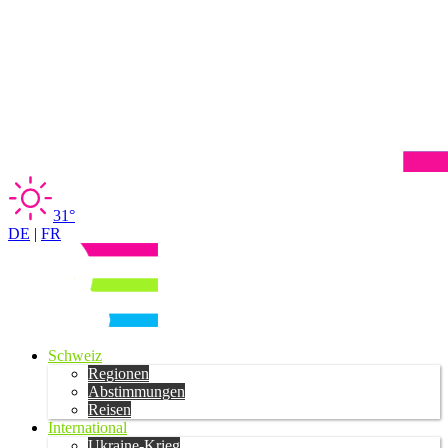
31°
DE
|
FR
Schweiz
Regionen
Abstimmungen
Reisen
International
Ukraine-Krieg