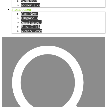
Wein doch
MoneyTalks
Promotionen
Gute News
Flugmodus
Smart gespart
Reise-Glück
Meat & Greet