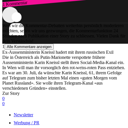
1 Kommentar
Zum Login
Weil wir die Kommentar-Debatten weiterhin persönlich moderieren
möchten, sehen wir uns gezwungen, die Kommentarfunktion 24
Stunden nach Publikation einer Story zu schliessen. Vielen Dank für
dein Verständnis!
1
Alle Kommentare anzeigen
Ex-Aussenministerin Kneissl hadert mit ihrem russischen Exil
Die in Österreich als Putin-Marionette verspottete frühere
Aussenministerin Karin Kneissl stellt ihren Social-Media-Kanal ein.
In Wien will man ihr vorsorglich den rot-weiss-roten Pass entziehen.
Es war am 30. Juli, da wünschte Karin Kneissl, 61, ihrem Gefolge
auf Telegram zum bisher letzten Mal einen «guten Morgen vom
Planet Russland». Sie wolle ihren Telegram-Kanal «aus
verschiedenen Gründen» einstellen.
Zur Story
0
0
Newsletter
Werbung / PR