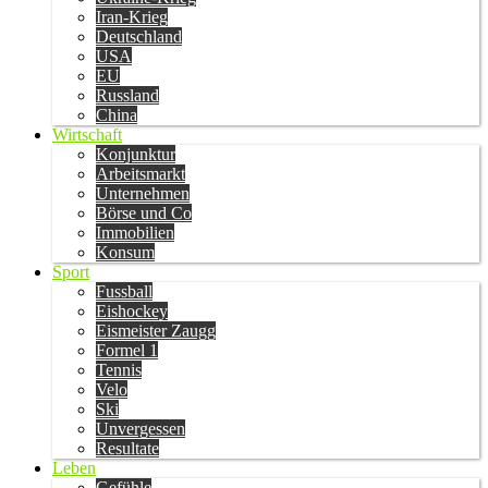
Iran-Krieg
Deutschland
USA
EU
Russland
China
Wirtschaft
Konjunktur
Arbeitsmarkt
Unternehmen
Börse und Co
Immobilien
Konsum
Sport
Fussball
Eishockey
Eismeister Zaugg
Formel 1
Tennis
Velo
Ski
Unvergessen
Resultate
Leben
Gefühle