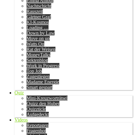
Emma Amour
Nachtschicht
Rauszeit
Gärtner Graf
KI-Kosmos
Loading …
Down by Law
Move on up
Watts On
Rat der Weisen
MoneyTalks
Sektenblog
Work in Progress
Top Job
Zugestiegen
Madame Energie
Smart gespart
Quiz
Mini-Kreuzworträtsel
Quizz den Huber
Quizzticle
Aufgedeckt
Videos
Reportagen
Fragenbot