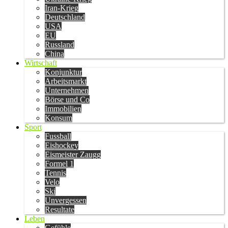
Iran-Krieg
Deutschland
USA
EU
Russland
China
Wirtschaft
Konjunktur
Arbeitsmarkt
Unternehmen
Börse und Co
Immobilien
Konsum
Sport
Fussball
Eishockey
Eismeister Zaugg
Formel 1
Tennis
Velo
Ski
Unvergessen
Resultate
Leben
Gefühle