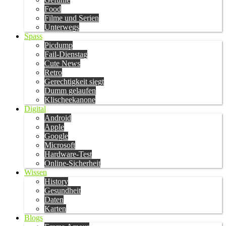
Food
Filme und Serien
Unterwegs
Spass
Picdump
Fail-Dienstag
Cute News
Retro
Gerechtigkeit siegt
Dumm gelaufen
Klischeekanone
Digital
Android
Apple
Google
Microsoft
Hardware-Test
Online-Sicherheit
Wissen
History
Gesundheit
Daten
Karten
Blogs