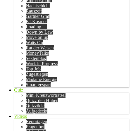
Emma Amour
Nachtschicht
Rauszeit
Gärtner Graf
KI-Kosmos
Loading …
Down by Law
Move on up
Watts On
Rat der Weisen
MoneyTalks
Sektenblog
Work in Progress
Top Job
Zugestiegen
Madame Energie
Smart gespart
Quiz
Mini-Kreuzworträtsel
Quizz den Huber
Quizzticle
Aufgedeckt
Videos
Reportagen
Fragenbot