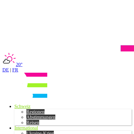
20°
DE
|
FR
Schweiz
Regionen
Abstimmungen
Reisen
International
Ukraine-Krieg