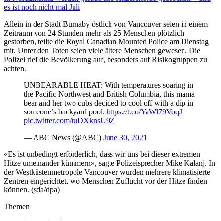
es ist noch nicht mal Juli
Allein in der Stadt Burnaby östlich von Vancouver seien in einem
Zeitraum von 24 Stunden mehr als 25 Menschen plötzlich
gestorben, teilte die Royal Canadian Mounted Police am Dienstag
mit. Unter den Toten seien viele ältere Menschen gewesen. Die
Polizei rief die Bevölkerung auf, besonders auf Risikogruppen zu
achten.
UNBEARABLE HEAT: With temperatures soaring in
the Pacific Northwest and British Columbia, this mama
bear and her two cubs decided to cool off with a dip in
someone’s backyard pool.
https://t.co/YaWl79VoqJ
pic.twitter.com/tuDXknsU9Z
— ABC News (@ABC)
June 30, 2021
«Es ist unbedingt erforderlich, dass wir uns bei dieser extremen
Hitze umeinander kümmern», sagte Polizeisprecher Mike Kalanj. In
der Westküstenmetropole Vancouver wurden mehrere klimatisierte
Zentren eingerichtet, wo Menschen Zuflucht vor der Hitze finden
können. (sda/dpa)
Themen