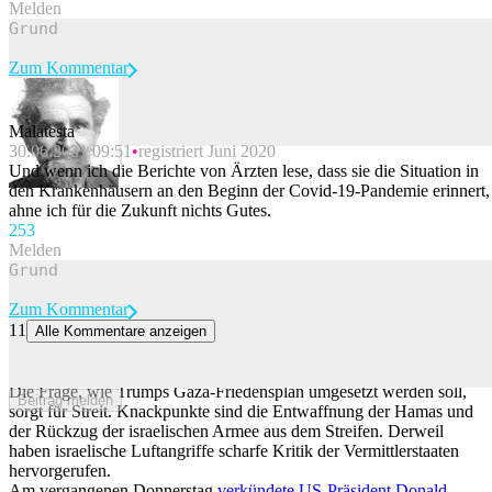
Melden
Zum Kommentar
Malatesta
30.06.2021 09:51
registriert Juni 2020
Beitrag melden
Und wenn ich die Berichte von Ärzten lese, dass sie die Situation in
den Krankenhäusern an den Beginn der Covid-19-Pandemie erinnert,
ahne ich für die Zukunft nichts Gutes.
25
3
Melden
Zum Kommentar
11
Alle Kommentare anzeigen
Trumps Gaza-Plan: Hamas soll zuerst Waffen abgeben, dann zieht
Israel Truppen zurück
Die Frage, wie Trumps Gaza-Friedensplan umgesetzt werden soll,
Beitrag melden
sorgt für Streit. Knackpunkte sind die Entwaffnung der Hamas und
der Rückzug der israelischen Armee aus dem Streifen. Derweil
haben israelische Luftangriffe scharfe Kritik der Vermittlerstaaten
hervorgerufen.
Am vergangenen Donnerstag
verkündete US-Präsident Donald