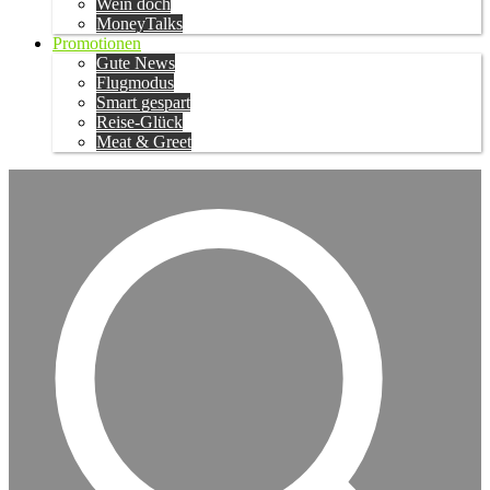
Wein doch
MoneyTalks
Promotionen
Gute News
Flugmodus
Smart gespart
Reise-Glück
Meat & Greet