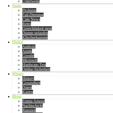
Unterwegs
Spass
Picdump
Fail-Dienstag
Cute News
Retro
Gerechtigkeit siegt
Dumm gelaufen
Klischeekanone
Digital
Android
Apple
Google
Microsoft
Hardware-Test
Online-Sicherheit
Wissen
History
Gesundheit
Daten
Karten
Blogs
Emma Amour
Nachtschicht
Rauszeit