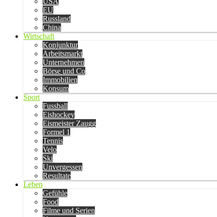
USA
EU
Russland
China
Wirtschaft
Konjunktur
Arbeitsmarkt
Unternehmen
Börse und Co
Immobilien
Konsum
Sport
Fussball
Eishockey
Eismeister Zaugg
Formel 1
Tennis
Velo
Ski
Unvergessen
Resultate
Leben
Gefühle
Food
Filme und Serien