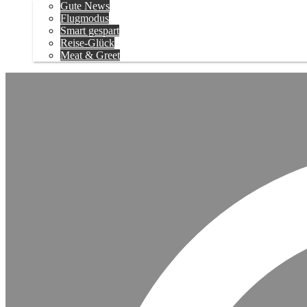
Gute News
Flugmodus
Smart gespart
Reise-Glück
Meat & Greet