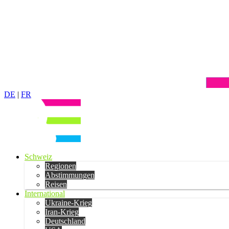
DE
|
FR
Schweiz
Regionen
Abstimmungen
Reisen
International
Ukraine-Krieg
Iran-Krieg
Deutschland