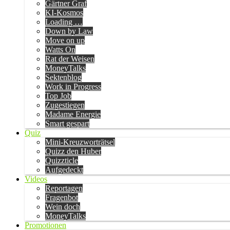
Gärtner Graf
KI-Kosmos
Loading …
Down by Law
Move on up
Watts On
Rat der Weisen
MoneyTalks
Sektenblog
Work in Progress
Top Job
Zugestiegen
Madame Energie
Smart gespart
Quiz
Mini-Kreuzworträtsel
Quizz den Huber
Quizzticle
Aufgedeckt
Videos
Reportagen
Fragenbot
Wein doch
MoneyTalks
Promotionen