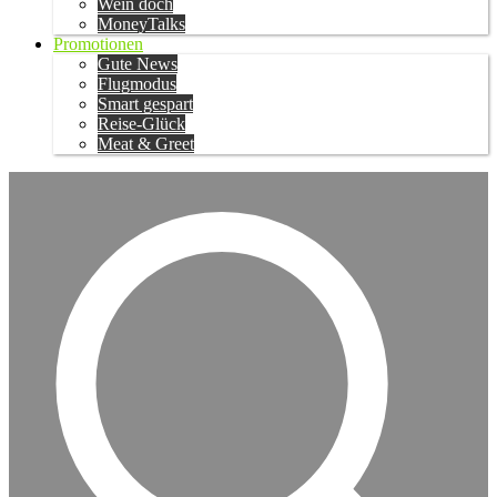
Wein doch
MoneyTalks
Promotionen
Gute News
Flugmodus
Smart gespart
Reise-Glück
Meat & Greet