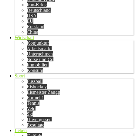
Iran-Krieg
Deutschland
USA
EU
Russland
China
Wirtschaft
Konjunktur
Arbeitsmarkt
Unternehmen
Börse und Co
Immobilien
Konsum
Sport
Fussball
Eishockey
Eismeister Zaugg
Formel 1
Tennis
Velo
Ski
Unvergessen
Resultate
Leben
Gefühle