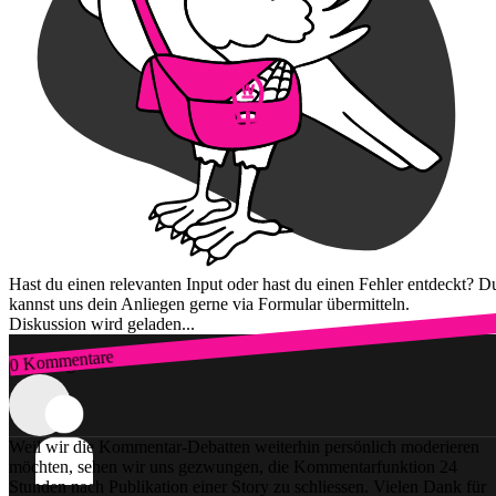
Hast du einen relevanten Input oder hast du einen Fehler entdeckt? D
kannst uns dein Anliegen gerne via Formular übermitteln.
Diskussion wird geladen...
0 Kommentare
Zum Login
Weil wir die Kommentar-Debatten weiterhin persönlich moderieren
möchten, sehen wir uns gezwungen, die Kommentarfunktion 24
Stunden nach Publikation einer Story zu schliessen. Vielen Dank für