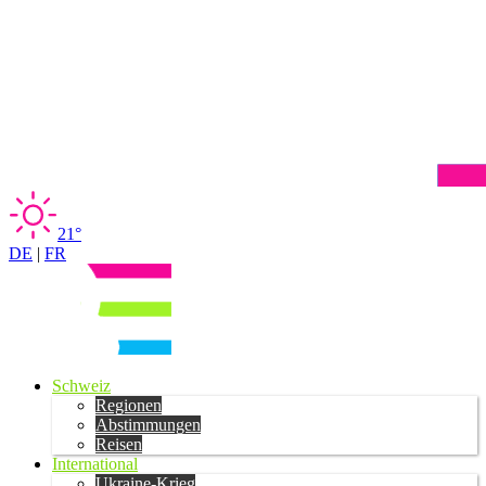
21°
DE
|
FR
Schweiz
Regionen
Abstimmungen
Reisen
International
Ukraine-Krieg