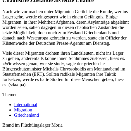
Chaotische Zustände als letzte Chance
Nach wie vor machen unter Migranten Gerüchte die Runde, wer ins
Lager gehe, werde eingesperrt wie in einem Gefängnis. Einige
Migranten, in ihrer Mehrheit Afghanen, deren Asylanträge abgelehnt
worden seien, sähen dagegen in diesen chaotischen Zuständen die
letzte Möglichkeit, doch noch zum Festland Griechenlands und
danach nach Westeuropa gebracht zu werden, sagte ein Offizier der
Küstenwache der Deutschen Presse-Agentur am Dienstag.
Viele dieser Migranten drohten ihren Landsleuten, nicht ins Lager
zu gehen, anderenfalls könne ihnen Schlimmes zustossen, hiess es.
«Wir wissen genau, wer sie sind», sagte der griechische
Bürgerschutzminister Michalis Chryssohoidis am Montagabend im
Staatsfernsehen (ERT). Sollten radikale Migranten ihre Taktik
fortsetzen, werde es harte Strafen für diese Menschen geben, hiess
es. (sda/dpa)
Themen
International
Migration
Griechenland
Brand im Flüchtlingslager Moria