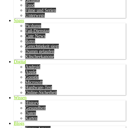
Food
Filme und Serien
Unterwegs
Spass
Picdump
Fail-Dienstag
Cute News
Retro
Gerechtigkeit siegt
Dumm gelaufen
Klischeekanone
Digital
Android
Apple
Google
Microsoft
Hardware-Test
Online-Sicherheit
Wissen
History
Gesundheit
Daten
Karten
Blogs