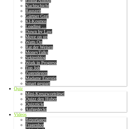
Emma Amour
Nachtschicht
Rauszeit
Gärtner Graf
KI-Kosmos
Loading …
Down by Law
Move on up
Watts On
Rat der Weisen
MoneyTalks
Sektenblog
Work in Progress
Top Job
Zugestiegen
Madame Energie
Smart gespart
Quiz
Mini-Kreuzworträtsel
Quizz den Huber
Quizzticle
Aufgedeckt
Videos
Reportagen
Fragenbot