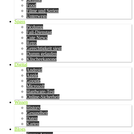
Food
Filme und Serien
Unterwegs
Spass
Picdump
Fail-Dienstag
Cute News
Retro
Gerechtigkeit siegt
Dumm gelaufen
Klischeekanone
Digital
Android
Apple
Google
Microsoft
Hardware-Test
Online-Sicherheit
Wissen
History
Gesundheit
Daten
Karten
Blogs