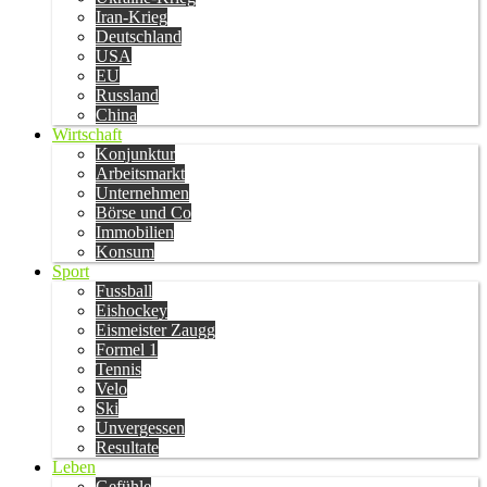
Iran-Krieg
Deutschland
USA
EU
Russland
China
Wirtschaft
Konjunktur
Arbeitsmarkt
Unternehmen
Börse und Co
Immobilien
Konsum
Sport
Fussball
Eishockey
Eismeister Zaugg
Formel 1
Tennis
Velo
Ski
Unvergessen
Resultate
Leben
Gefühle