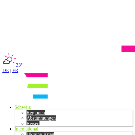
33°
DE
|
FR
Schweiz
Regionen
Abstimmungen
Reisen
International
Ukraine-Krieg