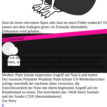
Hast du einen relevanten Input oder hast du einen Fehler entdeckt? D
kannst uns dein Anliegen gerne via Formular übermitteln.
Diskussion wird geladen...
0 Kommentare
Zum Login
Weil wir die Kommentar-Debatten weiterhin persönlich moderieren
möchten, sehen wir uns gezwungen, die Kommentarfunktion 24
Stunden nach Publikation einer Story zu schliessen. Vielen Dank für
dein Verständnis!
Medien: Putin könnte begrenzten Angriff auf Nato-Land starten
Der russische Präsident Wladimir Putin könnte US-Medienberichten
zufolge innerhalb der nächsten Jahre versuchen, die
Entschlossenheit der Nato mit einem begrenzten Angriff auf ein
Bündnisland zu testen. Das berichteten das «Wall Street Journal»
und der Sender CNN übereinstimmend.
Zur Story
0