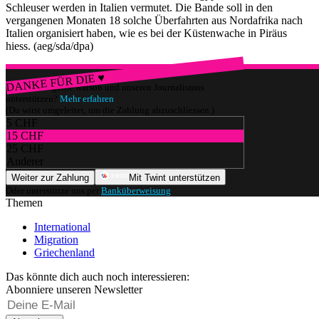
Schleuser werden in Italien vermutet. Die Bande soll in den
vergangenen Monaten 18 solche Überfahrten aus Nordafrika nach
Italien organisiert haben, wie es bei der Küstenwache in Piräus
hiess. (aeg/sda/dpa)
DANKE FÜR DIE ♥
Würdest du gerne watson und unseren Journalismus
unterstützen?
Mehr erfahren
(Du wirst umgeleitet, um die Zahlung abzuschliessen.)
5 CHF
15 CHF
25 CHF
Anderer
Weiter zur Zahlung
Mit Twint unterstützen
Oder unterstütze uns per
Banküberweisung
.
Themen
International
Migration
Griechenland
Das könnte dich auch noch interessieren:
Abonniere unseren Newsletter