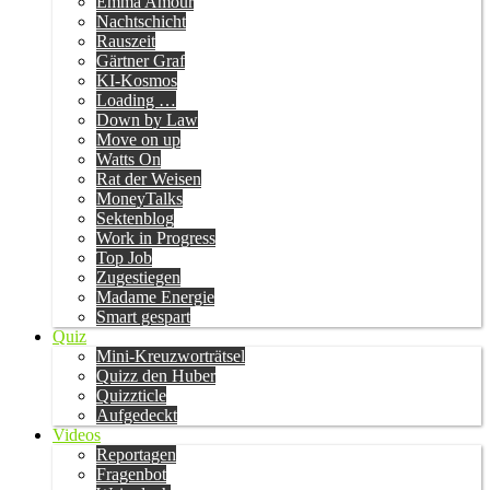
Emma Amour
Nachtschicht
Rauszeit
Gärtner Graf
KI-Kosmos
Loading …
Down by Law
Move on up
Watts On
Rat der Weisen
MoneyTalks
Sektenblog
Work in Progress
Top Job
Zugestiegen
Madame Energie
Smart gespart
Quiz
Mini-Kreuzworträtsel
Quizz den Huber
Quizzticle
Aufgedeckt
Videos
Reportagen
Fragenbot