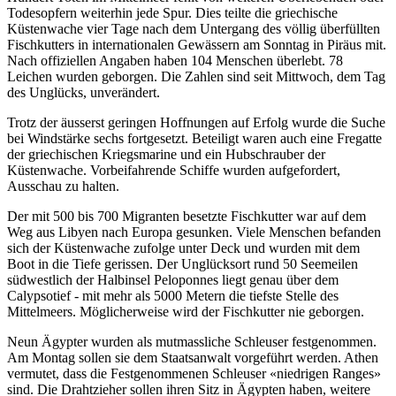
Todesopfern weiterhin jede Spur. Dies teilte die griechische
Küstenwache vier Tage nach dem Untergang des völlig überfüllten
Fischkutters in internationalen Gewässern am Sonntag in Piräus mit.
Nach offiziellen Angaben haben 104 Menschen überlebt. 78
Leichen wurden geborgen. Die Zahlen sind seit Mittwoch, dem Tag
des Unglücks, unverändert.
Trotz der äusserst geringen Hoffnungen auf Erfolg wurde die Suche
bei Windstärke sechs fortgesetzt. Beteiligt waren auch eine Fregatte
der griechischen Kriegsmarine und ein Hubschrauber der
Küstenwache. Vorbeifahrende Schiffe wurden aufgefordert,
Ausschau zu halten.
Der mit 500 bis 700 Migranten besetzte Fischkutter war auf dem
Weg aus Libyen nach Europa gesunken. Viele Menschen befanden
sich der Küstenwache zufolge unter Deck und wurden mit dem
Boot in die Tiefe gerissen. Der Unglücksort rund 50 Seemeilen
südwestlich der Halbinsel Peloponnes liegt genau über dem
Calypsotief - mit mehr als 5000 Metern die tiefste Stelle des
Mittelmeers. Möglicherweise wird der Fischkutter nie geborgen.
Neun Ägypter wurden als mutmassliche Schleuser festgenommen.
Am Montag sollen sie dem Staatsanwalt vorgeführt werden. Athen
vermutet, dass die Festgenommenen Schleuser «niedrigen Ranges»
sind. Die Drahtzieher sollen ihren Sitz in Ägypten haben, weitere