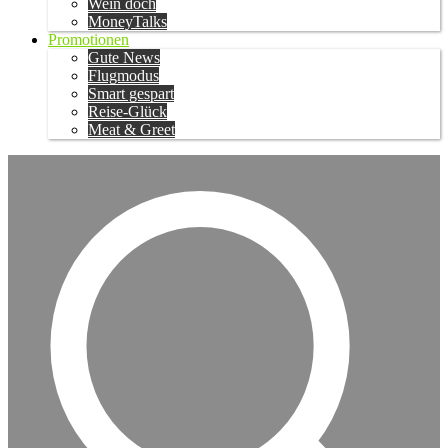
Wein doch
MoneyTalks
Promotionen
Gute News
Flugmodus
Smart gespart
Reise-Glück
Meat & Greet