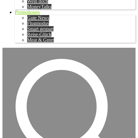
Wein doch
MoneyTalks
Promotionen
Gute News
Flugmodus
Smart gespart
Reise-Glück
Meat & Greet