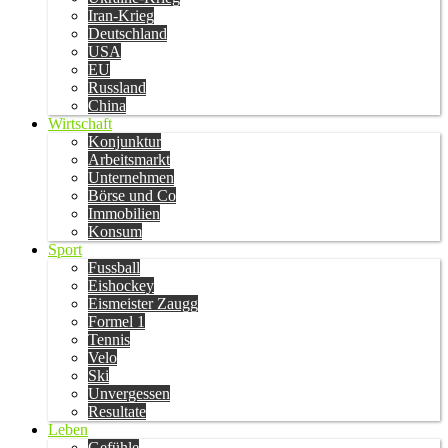
Iran-Krieg
Deutschland
USA
EU
Russland
China
Wirtschaft
Konjunktur
Arbeitsmarkt
Unternehmen
Börse und Co
Immobilien
Konsum
Sport
Fussball
Eishockey
Eismeister Zaugg
Formel 1
Tennis
Velo
Ski
Unvergessen
Resultate
Leben
Gefühle