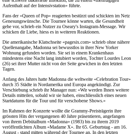
eine schwere bakterielle Infektion, die zu einem «mehrtägigen
Aufenthalt auf der Intensivstation» führte.
Fans der «Queen of Pop» reagierten bestürzt und schickten im Netz
Genesungswünsche. Die Tournee könne warten, die Gesundheit
gehe vor, schrieb ein Nutzer zu Oseary's Instagram-Message. Wir
schicken dir Liebe, hiess es in weiteren Reaktionen.
Die amerikanische Klatschseite «pagesix.com» schrieb ohne nähere
Quellenangabe, Madonna sei bewusstlos in ihrer New Yorker
Wohnung gefunden worden. Sie sei in einem Krankenhaus
mindestens eine Nacht lang intubiert worden, Tochter Lourdes Leon
(26) sei ihrer Mutter nicht von der Seite gewichen in den letzten
Tagen.
Anfang des Jahres hatte Madonna die weltweite «Celebration Tour»
durch 35 Städte in Nordamerika und Europa angekündigt. Zur
Verschiebung schrieb ihr Manager nun: «Wir werden Ihnen weitere
Details mitteilen, sobald wir sie haben, einschliesslich eines neuen
Startdatums für die Tour und für verschobene Shows.»
Im Rahmen der Konzerte wollte die Grammy-Preisträgerin ihre
grössten Hits der vergangenen 40 Jahre präsentieren, angefangen
von ihrem Debütalbum «Madonna» (1983) bis zu ihrem 2019
veröffentlichten Album «Madame X». Ihr 65. Geburtstag - am 16.
August - stand mitten während der Tournee an. In den letzten