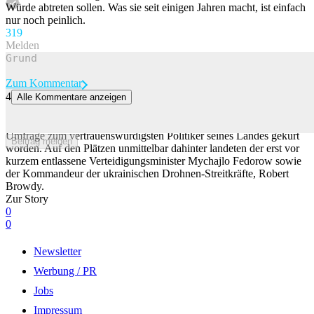
Würde abtreten sollen. Was sie seit einigen Jahren macht, ist einfach
nur noch peinlich.
31
9
Melden
Zum Kommentar
4
Alle Kommentare anzeigen
Ukrainer haben laut Umfrage wenig Vertrauen in Selenskyj
Der frühere ukrainische Armeechef Walerij Saluschnyj ist in einer
Umfrage zum vertrauenswürdigsten Politiker seines Landes gekürt
Beitrag melden
worden. Auf den Plätzen unmittelbar dahinter landeten der erst vor
kurzem entlassene Verteidigungsminister Mychajlo Fedorow sowie
der Kommandeur der ukrainischen Drohnen-Streitkräfte, Robert
Browdy.
Zur Story
0
0
Newsletter
Werbung / PR
Jobs
Impressum