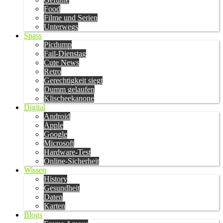
Food
Filme und Serien
Unterwegs
Spass
Picdump
Fail-Dienstag
Cute News
Retro
Gerechtigkeit siegt
Dumm gelaufen
Klischeekanone
Digital
Android
Apple
Google
Microsoft
Hardware-Test
Online-Sicherheit
Wissen
History
Gesundheit
Daten
Karten
Blogs