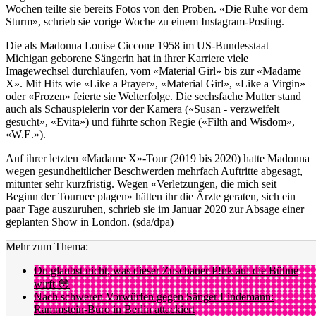
Wochen teilte sie bereits Fotos von den Proben. «Die Ruhe vor dem
Sturm», schrieb sie vorige Woche zu einem Instagram-Posting.
Die als Madonna Louise Ciccone 1958 im US-Bundesstaat
Michigan geborene Sängerin hat in ihrer Karriere viele
Imagewechsel durchlaufen, vom «Material Girl» bis zur «Madame
X». Mit Hits wie «Like a Prayer», «Material Girl», «Like a Virgin»
oder «Frozen» feierte sie Welterfolge. Die sechsfache Mutter stand
auch als Schauspielerin vor der Kamera («Susan - verzweifelt
gesucht», «Evita») und führte schon Regie («Filth and Wisdom»,
«W.E.»).
Auf ihrer letzten «Madame X»-Tour (2019 bis 2020) hatte Madonna
wegen gesundheitlicher Beschwerden mehrfach Auftritte abgesagt,
mitunter sehr kurzfristig. Wegen «Verletzungen, die mich seit
Beginn der Tournee plagen» hätten ihr die Ärzte geraten, sich ein
paar Tage auszuruhen, schrieb sie im Januar 2020 zur Absage einer
geplanten Show in London. (sda/dpa)
Mehr zum Thema:
Du glaubst nicht, was dieser Zuschauer P!nk auf die Bühne
wirft 😳
Nach schweren Vorwürfen gegen Sänger Lindemann:
Rammstein-Büro in Berlin attackiert