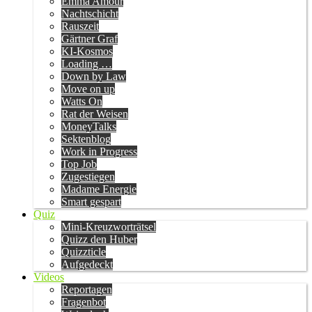
Emma Amour
Nachtschicht
Rauszeit
Gärtner Graf
KI-Kosmos
Loading …
Down by Law
Move on up
Watts On
Rat der Weisen
MoneyTalks
Sektenblog
Work in Progress
Top Job
Zugestiegen
Madame Energie
Smart gespart
Quiz
Mini-Kreuzworträtsel
Quizz den Huber
Quizzticle
Aufgedeckt
Videos
Reportagen
Fragenbot