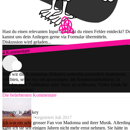
Hast du einen relevanten Input oder hast du einen Fehler entdeckt? D
kannst uns dein Anliegen gerne via Formular übermitteln.
Diskussion wird geladen...
4 Kommentare
Zum Login
Weil wir die Kommentar-Debatten weiterhin persönlich moderieren
möchten, sehen wir uns gezwungen, die Kommentarfunktion 24
Stunden nach Publikation einer Story zu schliessen. Vielen Dank für
dein Verständnis!
Die beliebtesten Kommentare
honesty_is_the_key
28.06.2023 23:17
registriert Juli 2017
Ich war ein sehr grosser Fan von Madonna und ihrer Musik. Allerdin
kann ich sie seit einigen Jahren nicht mehr ernst nehmen. Sie hätte in