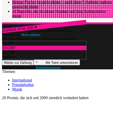
Helene Fischer ist nicht alleine – auch diese 5 Auftritte endeten
ungewollt blutig
10 Rap-Hits, die du diesen Sommer auf dem Schirm haben
musst
DANKE FÜR DIE ♥
Würdest du gerne watson und unseren Journalismus
unterstützen?
Mehr erfahren
(Du wirst umgeleitet, um die Zahlung abzuschliessen.)
5 CHF
15 CHF
25 CHF
Anderer
Weiter zur Zahlung
Mit Twint unterstützen
Oder unterstütze uns per
Banküberweisung
.
Themen
International
Populärkultur
Musik
20 Promis, die sich seit 2009 ziemlich verändert haben