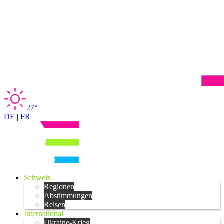
27°
DE
|
FR
Schweiz
Regionen
Abstimmungen
Reisen
International
Ukraine-Krieg