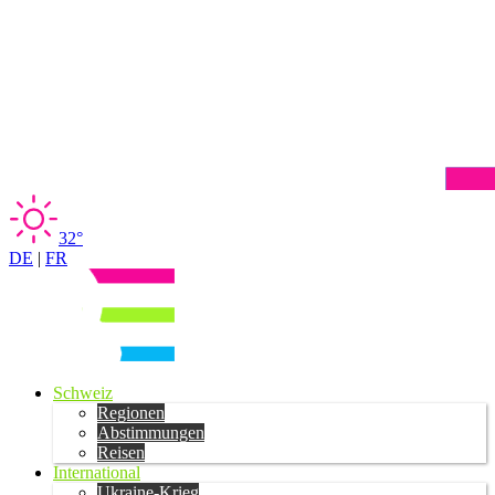
32°
DE
|
FR
Schweiz
Regionen
Abstimmungen
Reisen
International
Ukraine-Krieg