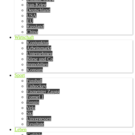
Iran-Krieg
Deutschland
USA
EU
Russland
China
Wirtschaft
Konjunktur
Arbeitsmarkt
Unternehmen
Börse und Co
Immobilien
Konsum
Sport
Fussball
Eishockey
Eismeister Zaugg
Formel 1
Tennis
Velo
Ski
Unvergessen
Resultate
Leben
Gefühle