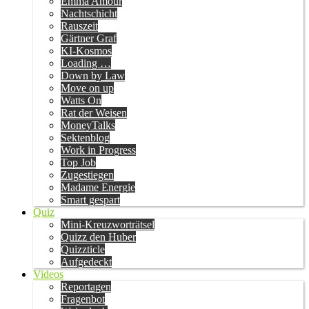
Emma Amour
Nachtschicht
Rauszeit
Gärtner Graf
KI-Kosmos
Loading …
Down by Law
Move on up
Watts On
Rat der Weisen
MoneyTalks
Sektenblog
Work in Progress
Top Job
Zugestiegen
Madame Energie
Smart gespart
Quiz
Mini-Kreuzworträtsel
Quizz den Huber
Quizzticle
Aufgedeckt
Videos
Reportagen
Fragenbot