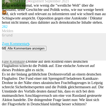
14.03.2023 13:22
registriert September 2021
Beitrag melden
Zeigt wieder einmal, wie wenig die "westliche Welt" über die
Russland, seine Geschichte und Politik weiss, wie nur wenige bereit
sind, sich vertieft und relevant zu informieren und wie schnell man au
Schlagworte anspricht. Opposition gegen eine Autokratie / Diktatur
heisst nicht immer, dass dahinter auch demokratische Inhalte stehen.
28
2
Melden
Zum Kommentar
68
Alle Kommentare anzeigen
Drohnenvorfall in Leipzig: Dieses Geschoss blieb buchstäblich
unter dem Radar
Eine Kamikaze-Drohne auf dem Rollfeld eines deutschen
Beitrag melden
Flughafens schreckt die Politik auf. Eine einfache Antwort auf
dieses Problem gibt es nicht.
Es ist der bislang gefährlichste Drohnenvorfall an einem deutschen
Flughafen: Der Fund einer mit Sprengstoff beladenen Kamikaze-
Drohne in der Nähe eines ukrainischen Frachtflugzeuges in Leipzig
schreckt Sicherheitsexperten und die Politik gleichermassen auf. Die
Umstände des Vorfalls deuten darauf hin, dass es sich bei dem
mutmasslichen Anschlagsversuch um eine von Russland gesteuerte
Aktion handelte. Die drängendste Frage lautet nun: Wie lässt sich
der Flugverkehr in Deutschland künftig besser schützen?