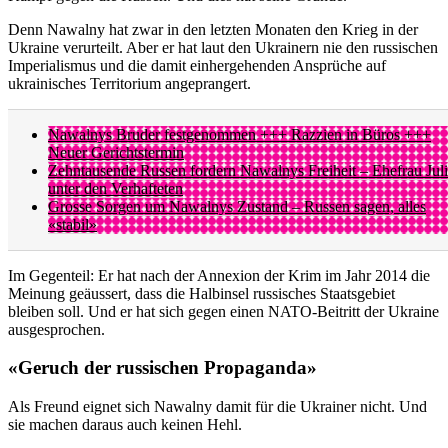
Denn Nawalny hat zwar in den letzten Monaten den Krieg in der
Ukraine verurteilt. Aber er hat laut den Ukrainern nie den russischen
Imperialismus und die damit einhergehenden Ansprüche auf
ukrainisches Territorium angeprangert.
Nawalnys Bruder festgenommen +++ Razzien in Büros +++
Neuer Gerichtstermin
Zehntausende Russen fordern Nawalnys Freiheit – Ehefrau Jul
unter den Verhafteten
Grosse Sorgen um Nawalnys Zustand – Russen sagen, alles
«stabil»
Im Gegenteil: Er hat nach der Annexion der Krim im Jahr 2014 die
Meinung geäussert, dass die Halbinsel russisches Staatsgebiet
bleiben soll. Und er hat sich gegen einen NATO-Beitritt der Ukraine
ausgesprochen.
«Geruch der russischen Propaganda»
Als Freund eignet sich Nawalny damit für die Ukrainer nicht. Und
sie machen daraus auch keinen Hehl.