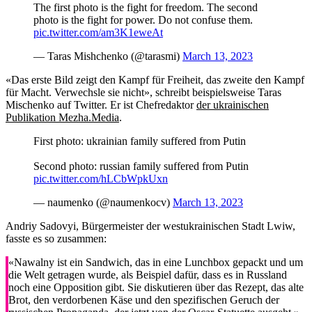
The first photo is the fight for freedom. The second
photo is the fight for power. Do not confuse them.
pic.twitter.com/am3K1eweAt
— Taras Mishchenko (@tarasmi)
March 13, 2023
«Das erste Bild zeigt den Kampf für Freiheit, das zweite den Kampf
für Macht. Verwechsle sie nicht», schreibt beispielsweise Taras
Mischenko auf Twitter. Er ist Chefredaktor
der ukrainischen
Publikation Mezha.Media
.
First photo: ukrainian family suffered from Putin
Second photo: russian family suffered from Putin
pic.twitter.com/hLCbWpkUxn
— naumenko (@naumenkocv)
March 13, 2023
Andriy Sadovyi, Bürgermeister der westukrainischen Stadt Lwiw,
fasste es so zusammen:
«Nawalny ist ein Sandwich, das in eine Lunchbox gepackt und um
die Welt getragen wurde, als Beispiel dafür, dass es in Russland
noch eine Opposition gibt. Sie diskutieren über das Rezept, das alte
Brot, den verdorbenen Käse und den spezifischen Geruch der