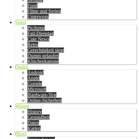
Food
Filme und Serien
Unterwegs
Spass
Picdump
Fail-Dienstag
Cute News
Retro
Gerechtigkeit siegt
Dumm gelaufen
Klischeekanone
Digital
Android
Apple
Google
Microsoft
Hardware-Test
Online-Sicherheit
Wissen
History
Gesundheit
Daten
Karten
Blogs