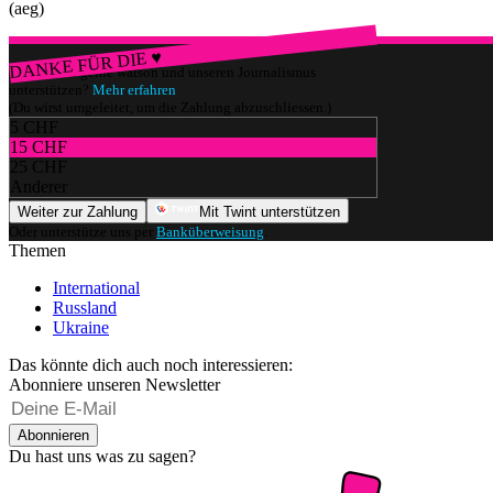
(aeg)
DANKE FÜR DIE ♥
Würdest du gerne watson und unseren Journalismus
unterstützen?
Mehr erfahren
(Du wirst umgeleitet, um die Zahlung abzuschliessen.)
5 CHF
15 CHF
25 CHF
Anderer
Weiter zur Zahlung
Mit Twint unterstützen
Oder unterstütze uns per
Banküberweisung
.
Themen
International
Russland
Ukraine
Das könnte dich auch noch interessieren:
Abonniere unseren Newsletter
Abonnieren
Du hast uns was zu sagen?