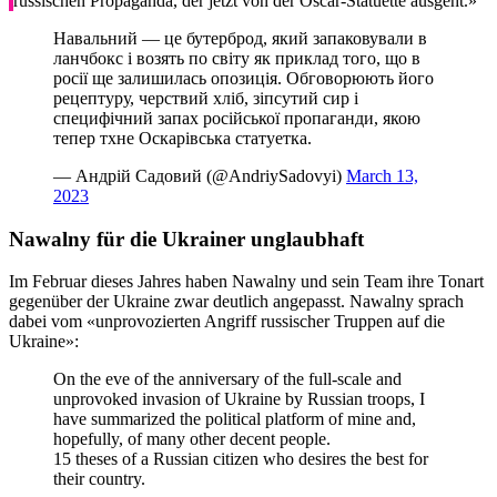
russischen Propaganda, der jetzt von der Oscar-Statuette ausgeht.»
Навальний — це бутерброд, який запаковували в
ланчбокс і возять по світу як приклад того, що в
росії ще залишилась опозиція. Обговорюють його
рецептуру, черствий хліб, зіпсутий сир і
специфічний запах російської пропаганди, якою
тепер тхне Оскарівська статуетка.
— Андрій Садовий (@AndriySadovyi)
March 13,
2023
Nawalny für die Ukrainer unglaubhaft
Im Februar dieses Jahres haben Nawalny und sein Team ihre Tonart
gegenüber der Ukraine zwar deutlich angepasst. Nawalny sprach
dabei vom «unprovozierten Angriff russischer Truppen auf die
Ukraine»:
On the eve of the anniversary of the full-scale and
unprovoked invasion of Ukraine by Russian troops, I
have summarized the political platform of mine and,
hopefully, of many other decent people.
15 theses of a Russian citizen who desires the best for
their country.