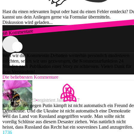
Hast du einen relevanten Input oder hast du einen Fehler entdeckt? D
kannst uns dein Anliegen gerne via Formular übermitteln.
Diskussion wird geladen...
68 Kommentare
Zum Login
Weil wir die Kommentar-Debatten weiterhin persönlich moderieren
möchten, sehen wir uns gezwungen, die Kommentarfunktion 24
Stunden nach Publikation einer Story zu schliessen. Vielen Dank für
dein Verständnis!
Die beliebtesten Kommentare
Hiker
14.03.2023 12:23
registriert Januar 2017
Ein Russe der gegen Putin kämpft ist nicht automatisch ein Freund de
Demokratie. Und die Ukraine ist nicht automatisch eine Demokratie
weil das Land von Russland angegriffen wurde. Man sollte nicht
voreilig Schlüsse aus diesem Desaster ziehen. Was natürlich nicht
heisst, dass Russland das Recht hat ein souveränes Land anzugreifen.
173
6