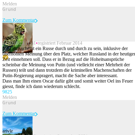
Melden
Zum Kommentar
James R
14.03.2023 11:41
registriert Februar 2014
Beitrag melden
Nawalny scheint ein Russe durch und durch zu sein, inklusive der
überhöhten Meinung über den Platz, welcher Russland in der heutige
Zeit einnehmen soll. Dass er in Bezug auf die Hoheitsansprüche
scheinbar die Meinung von Putin (und vielleicht einer Mehrheit der
Russen) teilt und dann trotzdem die kriminellen Machenschaften der
Putin-Regierung anpragert, macht die Sache aber interessant.
Dass man Ihm einen Oscar dafür gibt und somit weiter Oel ins Feuer
giesst, finde ich dann wiederum schlecht.
98
25
Melden
Zum Kommentar
arivle