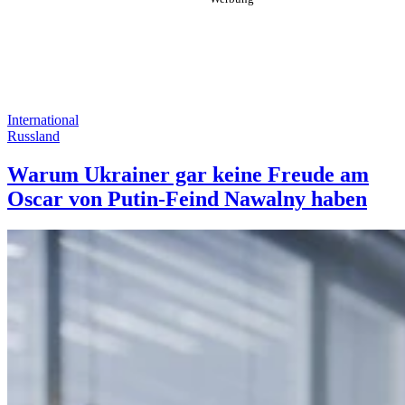
International
Russland
Warum Ukrainer gar keine Freude am
Oscar von Putin-Feind Nawalny haben