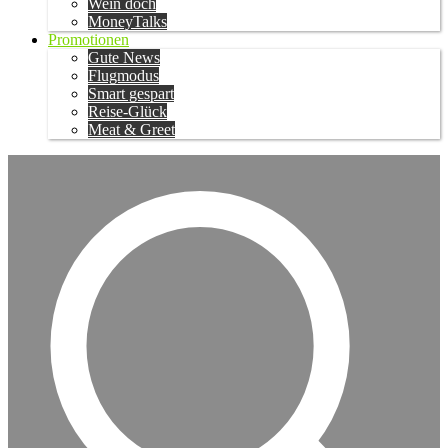
Wein doch
MoneyTalks
Promotionen
Gute News
Flugmodus
Smart gespart
Reise-Glück
Meat & Greet