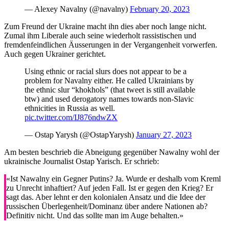
— Alexey Navalny (@navalny)
February 20, 2023
Zum Freund der Ukraine macht ihn dies aber noch lange nicht.
Zumal ihm Liberale auch seine wiederholt rassistischen und
fremdenfeindlichen Äusserungen in der Vergangenheit vorwerfen.
Auch gegen Ukrainer gerichtet.
Using ethnic or racial slurs does not appear to be a
problem for Navalny either. He called Ukrainians by
the ethnic slur “khokhols” (that tweet is still available
btw) and used derogatory names towards non-Slavic
ethnicities in Russia as well.
pic.twitter.com/IJ876ndwZX
— Ostap Yarysh (@OstapYarysh)
January 27, 2023
Am besten beschrieb die Abneigung gegenüber Nawalny wohl der
ukrainische Journalist Ostap Yarisch. Er schrieb:
«Ist Nawalny ein Gegner Putins? Ja. Wurde er deshalb vom Kreml
zu Unrecht inhaftiert? Auf jeden Fall. Ist er gegen den Krieg? Er
sagt das. Aber lehnt er den kolonialen Ansatz und die Idee der
russischen Überlegenheit/Dominanz über andere Nationen ab?
Definitiv nicht. Und das sollte man im Auge behalten.»