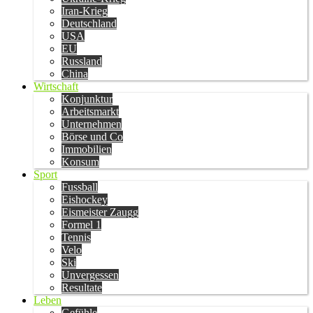
Iran-Krieg
Deutschland
USA
EU
Russland
China
Wirtschaft
Konjunktur
Arbeitsmarkt
Unternehmen
Börse und Co
Immobilien
Konsum
Sport
Fussball
Eishockey
Eismeister Zaugg
Formel 1
Tennis
Velo
Ski
Unvergessen
Resultate
Leben
Gefühle