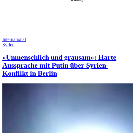
International
Syrien
«Unmenschlich und grausam»: Harte
Aussprache mit Putin über Syrien-
Konflikt in Berlin