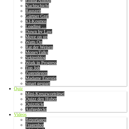
Emma Amour
Nachtschicht
Rauszeit
Gärtner Graf
KI-Kosmos
Loading …
Down by Law
Move on up
Watts On
Rat der Weisen
MoneyTalks
Sektenblog
Work in Progress
Top Job
Zugestiegen
Madame Energie
Smart gespart
Quiz
Mini-Kreuzworträtsel
Quizz den Huber
Quizzticle
Aufgedeckt
Videos
Reportagen
Fragenbot