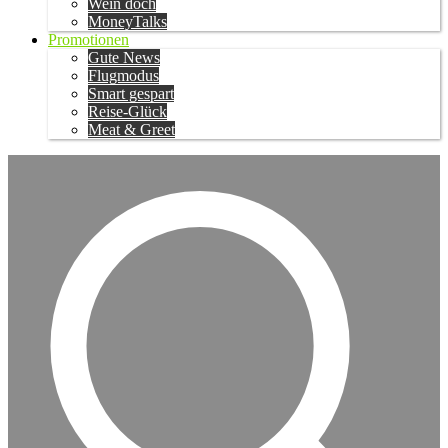
Wein doch
MoneyTalks
Promotionen
Gute News
Flugmodus
Smart gespart
Reise-Glück
Meat & Greet