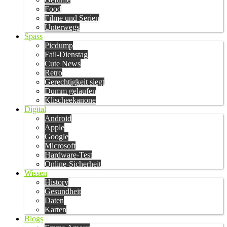
Food
Filme und Serien
Unterwegs
Spass
Picdump
Fail-Dienstag
Cute News
Retro
Gerechtigkeit siegt
Dumm gelaufen
Klischeekanone
Digital
Android
Apple
Google
Microsoft
Hardware-Test
Online-Sicherheit
Wissen
History
Gesundheit
Daten
Karten
Blogs