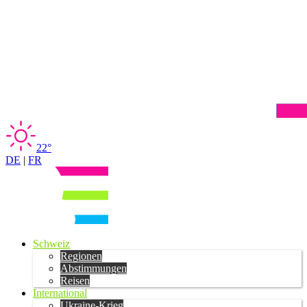
22°
DE
|
FR
Schweiz
Regionen
Abstimmungen
Reisen
International
Ukraine-Krieg