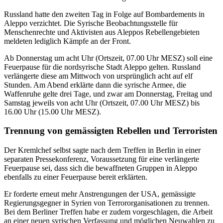
Russland hatte den zweiten Tag in Folge auf Bombardements in
Aleppo verzichtet. Die Syrische Beobachtungsstelle für
Menschenrechte und Aktivisten aus Aleppos Rebellengebieten
meldeten lediglich Kämpfe an der Front.
Ab Donnerstag um acht Uhr (Ortszeit, 07.00 Uhr MESZ) soll eine
Feuerpause für die nordsyrische Stadt Aleppo gelten. Russland
verlängerte diese am Mittwoch von ursprünglich acht auf elf
Stunden. Am Abend erklärte dann die syrische Armee, die
Waffenruhe gelte drei Tage, und zwar am Donnerstag, Freitag und
Samstag jeweils von acht Uhr (Ortszeit, 07.00 Uhr MESZ) bis
16.00 Uhr (15.00 Uhr MESZ).
Trennung von gemässigten Rebellen und Terroristen
Der Kremlchef selbst sagte nach dem Treffen in Berlin in einer
separaten Pressekonferenz, Voraussetzung für eine verlängerte
Feuerpause sei, dass sich die bewaffneten Gruppen in Aleppo
ebenfalls zu einer Feuerpause bereit erklärten.
Er forderte erneut mehr Anstrengungen der USA, gemässigte
Regierungsgegner in Syrien von Terrororganisationen zu trennen.
Bei dem Berliner Treffen habe er zudem vorgeschlagen, die Arbeit
an einer neuen syrischen Verfassung und möglichen Neuwahlen zu