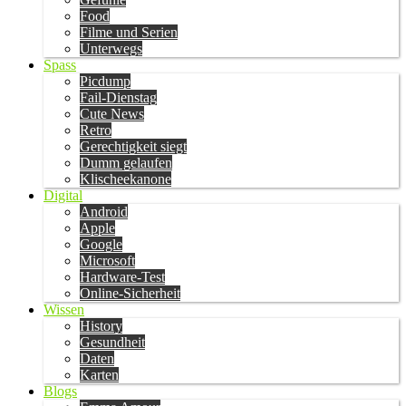
Food
Filme und Serien
Unterwegs
Spass
Picdump
Fail-Dienstag
Cute News
Retro
Gerechtigkeit siegt
Dumm gelaufen
Klischeekanone
Digital
Android
Apple
Google
Microsoft
Hardware-Test
Online-Sicherheit
Wissen
History
Gesundheit
Daten
Karten
Blogs