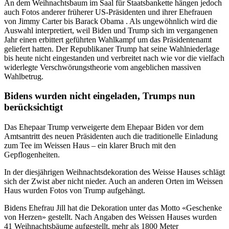
An dem Weihnachtsbaum im Saal für Staatsbankette hängen jedoch
auch Fotos anderer früherer US-Präsidenten und ihrer Ehefrauen
von Jimmy Carter bis Barack Obama . Als ungewöhnlich wird die
Auswahl interpretiert, weil Biden und Trump sich im vergangenen
Jahr einen erbittert geführten Wahlkampf um das Präsidentenamt
geliefert hatten. Der Republikaner Trump hat seine Wahlniederlage
bis heute nicht eingestanden und verbreitet nach wie vor die vielfach
widerlegte Verschwörungstheorie vom angeblichen massiven
Wahlbetrug.
Bidens wurden nicht eingeladen, Trumps nun
berücksichtigt
Das Ehepaar Trump verweigerte dem Ehepaar Biden vor dem
Amtsantritt des neuen Präsidenten auch die traditionelle Einladung
zum Tee im Weissen Haus – ein klarer Bruch mit den
Gepflogenheiten.
In der diesjährigen Weihnachtsdekoration des Weisse Hauses schlägt
sich der Zwist aber nicht nieder. Auch an anderen Orten im Weissen
Haus wurden Fotos von Trump aufgehängt.
Bidens Ehefrau Jill hat die Dekoration unter das Motto «Geschenke
von Herzen» gestellt. Nach Angaben des Weissen Hauses wurden
41 Weihnachtsbäume aufgestellt, mehr als 1800 Meter