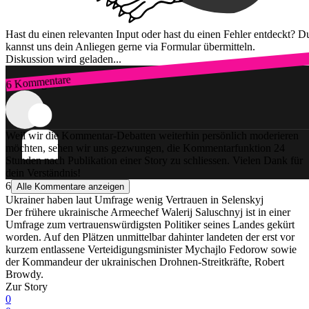
Hast du einen relevanten Input oder hast du einen Fehler entdeckt? D
kannst uns dein Anliegen gerne via Formular übermitteln.
Diskussion wird geladen...
6 Kommentare
Zum Login
Weil wir die Kommentar-Debatten weiterhin persönlich moderieren
möchten, sehen wir uns gezwungen, die Kommentarfunktion 24
Stunden nach Publikation einer Story zu schliessen. Vielen Dank für
dein Verständnis!
6
Alle Kommentare anzeigen
Ukrainer haben laut Umfrage wenig Vertrauen in Selenskyj
Der frühere ukrainische Armeechef Walerij Saluschnyj ist in einer
Umfrage zum vertrauenswürdigsten Politiker seines Landes gekürt
worden. Auf den Plätzen unmittelbar dahinter landeten der erst vor
kurzem entlassene Verteidigungsminister Mychajlo Fedorow sowie
der Kommandeur der ukrainischen Drohnen-Streitkräfte, Robert
Browdy.
Zur Story
0