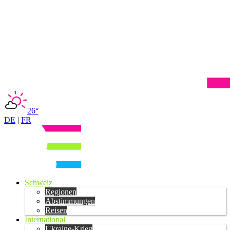
26°
DE
|
FR
Schweiz
Regionen
Abstimmungen
Reisen
International
Ukraine-Krieg