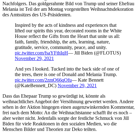
Nachfolgers. Das goldgerahmte Bild von Trump und seiner Ehefrau
Melania ist Teil der am Montag vorgestellten Weihnachtsdekoration
des Amtssitzes des US-Präsidenten.
Inspired by the acts of kindness and experiences that
lifted our spirits this year, decorated rooms in the White
House reflect the Gifts from the Heart that unite us all:
faith, family, friendship, the arts, learning, nature,
gratitude, service, community, peace, and unity.
pic.twitter.com/fsaYFthIqH
— Jill Biden (@FLOTUS)
November 29, 2021
And yes I looked. Tucked into the back side of one of
the trees, there is one of Donald and Melania Trump.
pic.twitter.com/2zmO66qOfu
— Kate Bennett
(@KateBennett_DC)
November 29, 2021
Dass das Ehepaar Trump so gewürdigt ist, könnte als
weihnachtliches Angebot der Versöhnung gewertet werden. Andere
sehen in der Aktion hingegen einen augenzwinkernden Kommentar,
frei nach dem Motto: An die Weihnachtstanne schafft ihr es noch –
aber weiter nicht. Jedenfalls sorgte der festliche Schmuck von Jill
Biden für viele Reaktionen in den sozialen Medien, wo die
Menschen Bilder und Theorien zur Deko teilten.