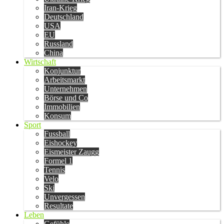
Iran-Krieg
Deutschland
USA
EU
Russland
China
Wirtschaft
Konjunktur
Arbeitsmarkt
Unternehmen
Börse und Co
Immobilien
Konsum
Sport
Fussball
Eishockey
Eismeister Zaugg
Formel 1
Tennis
Velo
Ski
Unvergessen
Resultate
Leben
Gefühle