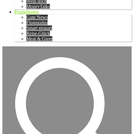
Wein doch
MoneyTalks
Promotionen
Gute News
Flugmodus
Smart gespart
Reise-Glück
Meat & Greet