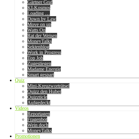
Gärtner Graf
KI-Kosmos
Loading …
Down by Law
Move on up
Watts On
Rat der Weisen
MoneyTalks
Sektenblog
Work in Progress
Top Job
Zugestiegen
Madame Energie
Smart gespart
Quiz
Mini-Kreuzworträtsel
Quizz den Huber
Quizzticle
Aufgedeckt
Videos
Reportagen
Fragenbot
Wein doch
MoneyTalks
Promotionen