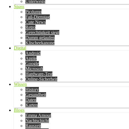
Unterwegs
Spass
Picdump
Fail-Dienstag
Cute News
Retro
Gerechtigkeit siegt
Dumm gelaufen
Klischeekanone
Digital
Android
Apple
Google
Microsoft
Hardware-Test
Online-Sicherheit
Wissen
History
Gesundheit
Daten
Karten
Blogs
Emma Amour
Nachtschicht
Rauszeit