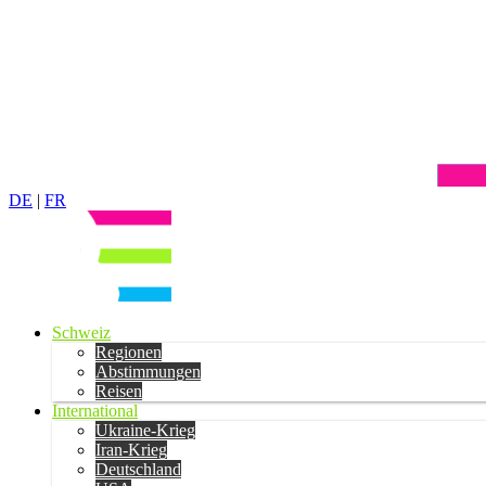
DE
|
FR
Schweiz
Regionen
Abstimmungen
Reisen
International
Ukraine-Krieg
Iran-Krieg
Deutschland