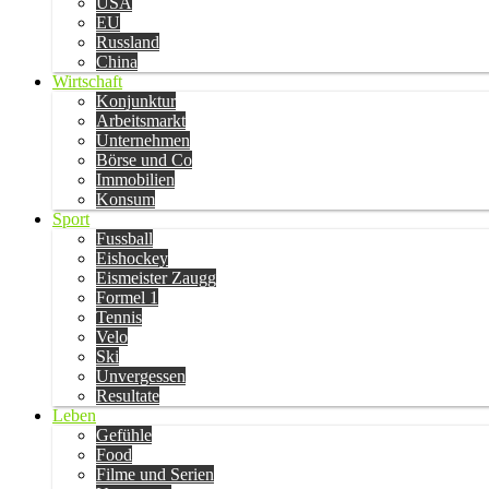
USA
EU
Russland
China
Wirtschaft
Konjunktur
Arbeitsmarkt
Unternehmen
Börse und Co
Immobilien
Konsum
Sport
Fussball
Eishockey
Eismeister Zaugg
Formel 1
Tennis
Velo
Ski
Unvergessen
Resultate
Leben
Gefühle
Food
Filme und Serien