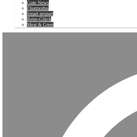
Gute News
Flugmodus
Smart gespart
Reise-Glück
Meat & Greet