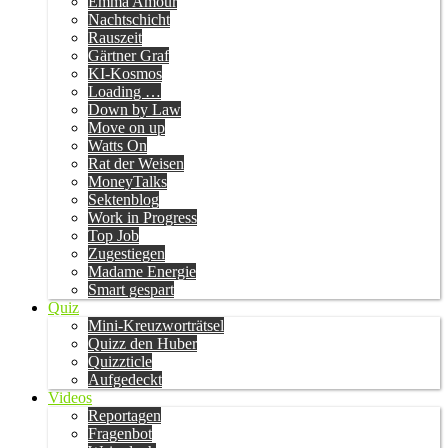
Emma Amour
Nachtschicht
Rauszeit
Gärtner Graf
KI-Kosmos
Loading …
Down by Law
Move on up
Watts On
Rat der Weisen
MoneyTalks
Sektenblog
Work in Progress
Top Job
Zugestiegen
Madame Energie
Smart gespart
Quiz
Mini-Kreuzworträtsel
Quizz den Huber
Quizzticle
Aufgedeckt
Videos
Reportagen
Fragenbot