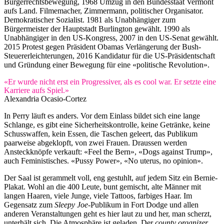
Bürgerrechtsbewegung, 1968 Umzug in den Bundesstaat Vermont
aufs Land. Filmemacher, Zimmermann, politischer Organisator.
Demokratischer Sozialist. 1981 als Unabhängiger zum
Bürgermeister der Hauptstadt Burlington gewählt. 1990 als
Unabhängiger in den US-Kongress, 2007 in den US-Senat gewählt.
2015 Protest gegen Präsident Obamas Verlängerung der Bush-
Steuererleichterungen, 2016 Kandidatur für die US-Präsidentschaft
und Gründung einer Bewegung für eine «politische Revolution».
«Er wurde nicht erst ein Progressiver, als es cool war. Er setzte eine
Karriere aufs Spiel.»
Alexandria Ocasio-Cortez
In Perry läuft es anders. Vor dem Einlass bildet sich eine lange
Schlange, es gibt eine Sicherheitskontrolle, keine Getränke, keine
Schusswaffen, kein Essen, die Taschen geleert, das Publikum
paarweise abgeklopft, von zwei Frauen. Draussen werden
Ansteckknöpfe verkauft: «Feel the Bern», «Dogs against Trump»,
auch Feministisches. «Pussy Power», «No uterus, no opinion».
Der Saal ist gerammelt voll, eng gestuhlt, auf jedem Sitz ein Bernie-
Plakat. Wohl an die 400 Leute, bunt gemischt, alte Männer mit
langen Haaren, viele Junge, viele Tattoos, farbiges Haar. Im
Gegensatz zum
Sleepy Joe
-Publikum in Fort Dodge und allen
anderen Veranstaltungen geht es hier laut zu und her, man scherzt,
unterhält sich. Die Atmosphäre ist geladen. Der
county organizer