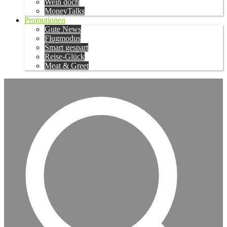
Wein doch
MoneyTalks
Promotionen
Gute News
Flugmodus
Smart gespart
Reise-Glück
Meat & Greet