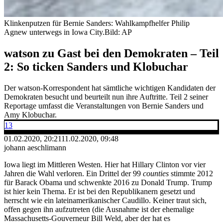
Klinkenputzen für Bernie Sanders: Wahlkampfhelfer Philip
Agnew unterwegs in Iowa City.
Bild: AP
watson zu Gast bei den Demokraten – Teil
2: So ticken Sanders und Klobuchar
Der watson-Korrespondent hat sämtliche wichtigen Kandidaten der
Demokraten besucht und beurteilt nun ihre Auftritte. Teil 2 seiner
Reportage umfasst die Veranstaltungen von Bernie Sanders und
Amy Klobuchar.
13
01.02.2020, 20:21
11.02.2020, 09:48
johann aeschlimann
Iowa liegt im Mittleren Westen. Hier hat Hillary Clinton vor vier
Jahren die Wahl verloren. Ein Drittel der 99
counties
stimmte 2012
für Barack Obama und schwenkte 2016 zu Donald Trump. Trump
ist hier kein Thema. Er ist bei den Republikanern gesetzt und
herrscht wie ein lateinamerikanischer Caudillo. Keiner traut sich,
offen gegen ihn aufzutreten (die Ausnahme ist der ehemalige
Massachusetts-Gouverneur Bill Weld, aber der hat es