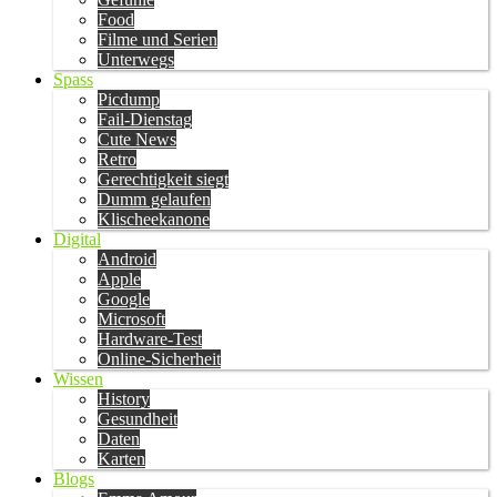
Food
Filme und Serien
Unterwegs
Spass
Picdump
Fail-Dienstag
Cute News
Retro
Gerechtigkeit siegt
Dumm gelaufen
Klischeekanone
Digital
Android
Apple
Google
Microsoft
Hardware-Test
Online-Sicherheit
Wissen
History
Gesundheit
Daten
Karten
Blogs