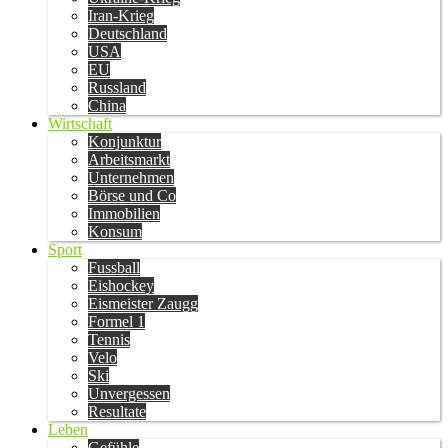
Iran-Krieg
Deutschland
USA
EU
Russland
China
Wirtschaft
Konjunktur
Arbeitsmarkt
Unternehmen
Börse und Co
Immobilien
Konsum
Sport
Fussball
Eishockey
Eismeister Zaugg
Formel 1
Tennis
Velo
Ski
Unvergessen
Resultate
Leben
Gefühle