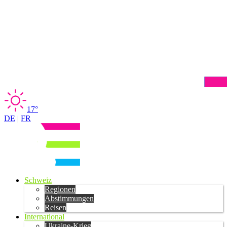
17°
DE
|
FR
Schweiz
Regionen
Abstimmungen
Reisen
International
Ukraine-Krieg