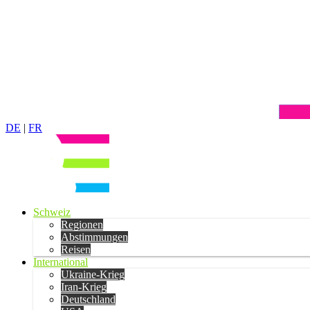
DE
|
FR
Schweiz
Regionen
Abstimmungen
Reisen
International
Ukraine-Krieg
Iran-Krieg
Deutschland