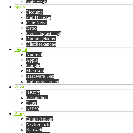
Unterwegs
Spass
Picdump
Fail-Dienstag
Cute News
Retro
Gerechtigkeit siegt
Dumm gelaufen
Klischeekanone
Digital
Android
Apple
Google
Microsoft
Hardware-Test
Online-Sicherheit
Wissen
History
Gesundheit
Daten
Karten
Blogs
Emma Amour
Nachtschicht
Rauszeit