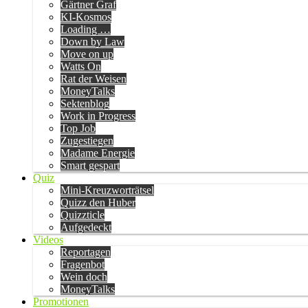
Gärtner Graf
KI-Kosmos
Loading …
Down by Law
Move on up
Watts On
Rat der Weisen
MoneyTalks
Sektenblog
Work in Progress
Top Job
Zugestiegen
Madame Energie
Smart gespart
Quiz
Mini-Kreuzworträtsel
Quizz den Huber
Quizzticle
Aufgedeckt
Videos
Reportagen
Fragenbot
Wein doch
MoneyTalks
Promotionen