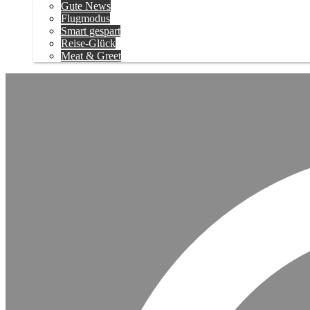
Gute News
Flugmodus
Smart gespart
Reise-Glück
Meat & Greet