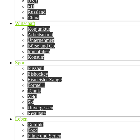
USA
EU
Russland
China
Wirtschaft
Konjunktur
Arbeitsmarkt
Unternehmen
Börse und Co
Immobilien
Konsum
Sport
Fussball
Eishockey
Eismeister Zaugg
Formel 1
Tennis
Velo
Ski
Unvergessen
Resultate
Leben
Gefühle
Food
Filme und Serien