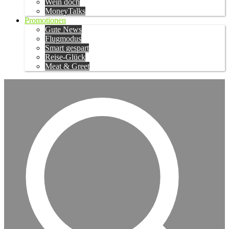
Wein doch
MoneyTalks
Promotionen
Gute News
Flugmodus
Smart gespart
Reise-Glück
Meat & Greet