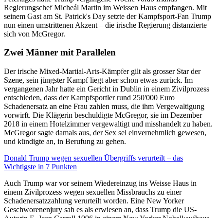
Regierungschef Micheál Martin im Weissen Haus empfangen. Mit
seinem Gast am St. Patrick's Day setzte der Kampfsport-Fan Trump
nun einen umstrittenen Akzent – die irische Regierung distanzierte
sich von McGregor.
Zwei Männer mit Parallelen
Der irische Mixed-Martial-Arts-Kämpfer gilt als grosser Star der
Szene, sein jüngster Kampf liegt aber schon etwas zurück. Im
vergangenen Jahr hatte ein Gericht in Dublin in einem Zivilprozess
entschieden, dass der Kampfsportler rund 250'000 Euro
Schadenersatz an eine Frau zahlen muss, die ihm Vergewaltigung
vorwirft. Die Klägerin beschuldigte McGregor, sie im Dezember
2018 in einem Hotelzimmer vergewaltigt und misshandelt zu haben.
McGregor sagte damals aus, der Sex sei einvernehmlich gewesen,
und kündigte an, in Berufung zu gehen.
Donald Trump wegen sexuellen Übergriffs verurteilt – das
Wichtigste in 7 Punkten
Auch Trump war vor seinem Wiedereinzug ins Weisse Haus in
einem Zivilprozess wegen sexuellen Missbrauchs zu einer
Schadenersatzzahlung verurteilt worden. Eine New Yorker
Geschworenenjury sah es als erwiesen an, dass Trump die US-