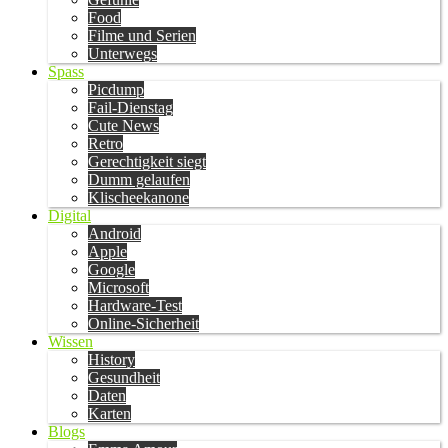
Food
Filme und Serien
Unterwegs
Spass
Picdump
Fail-Dienstag
Cute News
Retro
Gerechtigkeit siegt
Dumm gelaufen
Klischeekanone
Digital
Android
Apple
Google
Microsoft
Hardware-Test
Online-Sicherheit
Wissen
History
Gesundheit
Daten
Karten
Blogs