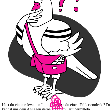
Hast du einen relevanten Input oder hast du einen Fehler entdeckt? D
kannst uns dein Anliegen gerne via Formular übermitteln.