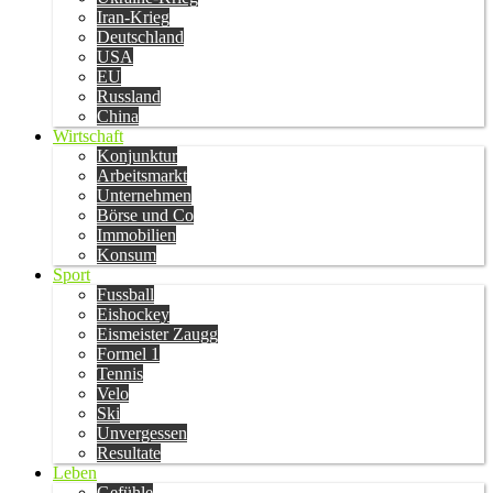
Iran-Krieg
Deutschland
USA
EU
Russland
China
Wirtschaft
Konjunktur
Arbeitsmarkt
Unternehmen
Börse und Co
Immobilien
Konsum
Sport
Fussball
Eishockey
Eismeister Zaugg
Formel 1
Tennis
Velo
Ski
Unvergessen
Resultate
Leben
Gefühle