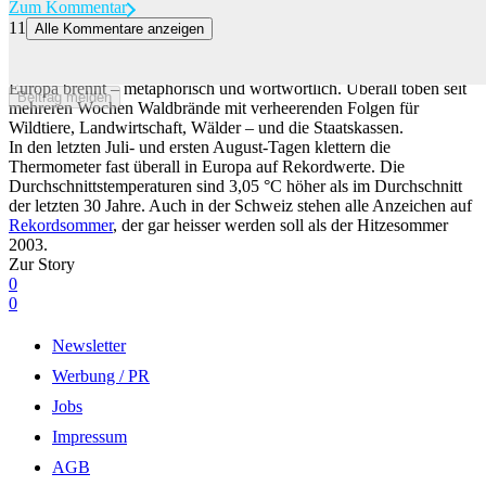
Zum Kommentar
11
Alle Kommentare anzeigen
Der Bund kürzt 100 Millionen Franken für den Wald – während
Europa brennt
Europa brennt – metaphorisch und wortwörtlich. Überall toben seit
Beitrag melden
mehreren Wochen Waldbrände mit verheerenden Folgen für
Wildtiere, Landwirtschaft, Wälder – und die Staatskassen.
In den letzten Juli- und ersten August-Tagen klettern die
Thermometer fast überall in Europa auf Rekordwerte. Die
Durchschnittstemperaturen sind 3,05 °C höher als im Durchschnitt
der letzten 30 Jahre. Auch in der Schweiz stehen alle Anzeichen auf
Rekordsommer
, der gar heisser werden soll als der Hitzesommer
2003.
Zur Story
0
0
Newsletter
Werbung / PR
Jobs
Impressum
AGB