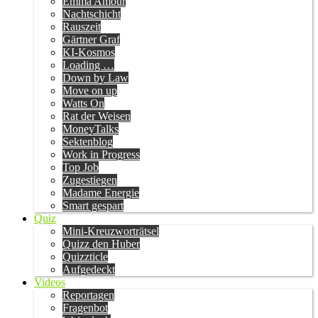
Emma Amour
Nachtschicht
Rauszeit
Gärtner Graf
KI-Kosmos
Loading …
Down by Law
Move on up
Watts On
Rat der Weisen
MoneyTalks
Sektenblog
Work in Progress
Top Job
Zugestiegen
Madame Energie
Smart gespart
Quiz
Mini-Kreuzworträtsel
Quizz den Huber
Quizzticle
Aufgedeckt
Videos
Reportagen
Fragenbot