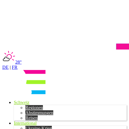
28°
DE
|
FR
Schweiz
Regionen
Abstimmungen
Reisen
International
Ukraine-Krieg