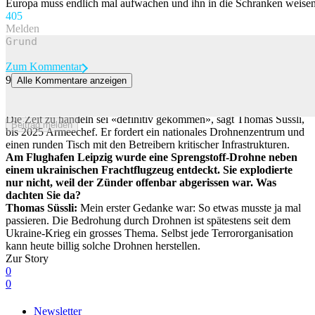
Europa muss endlich mal aufwachen und ihn in die Schranken weisen
40
5
Melden
Zum Kommentar
9
Alle Kommentare anzeigen
Ex-Armeechef zu Sprengstoff-Drohne in Leipzig: «Das ist ein
Weckruf für die Schweiz»
Die Zeit zu handeln sei «definitiv gekommen», sagt Thomas Süssli,
Beitrag melden
bis 2025 Armeechef. Er fordert ein nationales Drohnenzentrum und
einen runden Tisch mit den Betreibern kritischer Infrastrukturen.
Am Flughafen Leipzig wurde eine Sprengstoff-Drohne neben
einem ukrainischen Frachtflugzeug entdeckt. Sie explodierte
nur nicht, weil der Zünder offenbar abgerissen war. Was
dachten Sie da?
Thomas Süssli:
Mein erster Gedanke war: So etwas musste ja mal
passieren. Die Bedrohung durch Drohnen ist spätestens seit dem
Ukraine-Krieg ein grosses Thema. Selbst jede Terrororganisation
kann heute billig solche Drohnen herstellen.
Zur Story
0
0
Newsletter