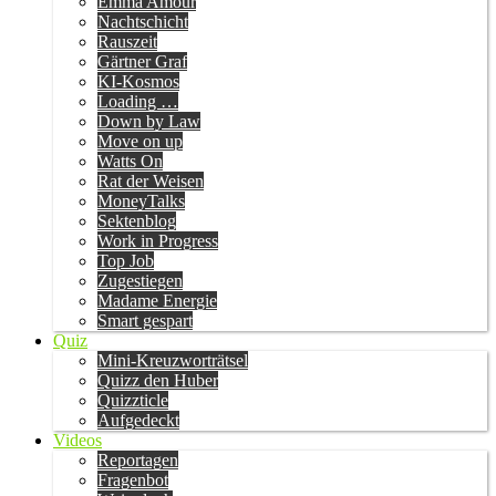
Emma Amour
Nachtschicht
Rauszeit
Gärtner Graf
KI-Kosmos
Loading …
Down by Law
Move on up
Watts On
Rat der Weisen
MoneyTalks
Sektenblog
Work in Progress
Top Job
Zugestiegen
Madame Energie
Smart gespart
Quiz
Mini-Kreuzworträtsel
Quizz den Huber
Quizzticle
Aufgedeckt
Videos
Reportagen
Fragenbot