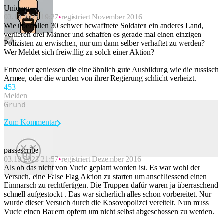
Unicron
03.10.2023 19:27
registriert November 2016
Wie überfallen 30 schwer bewaffnete Soldaten ein anderes Land,
verlieren drei Männer und schaffen es gerade mal einen einzigen
Polizisten zu erwischen, nur um dann selber verhaftet zu werden?
Wer Meldet sich freiwillig zu solch einer Aktion?
Entweder geniessen die eine ähnlich gute Ausbildung wie die russisc
Armee, oder die wurden von ihrer Regierung schlicht verheizt.
45
3
Melden
Zum Kommentar
passescribe
03.10.2023 21:57
registriert Dezember 2016
Beitrag melden
Als ob das nicht von Vucic geplant worden ist. Es war wohl der
Versuch, eine False Flag Aktion zu starten um anschliessend einen
Einmarsch zu rechtfertigen. Die Truppen dafür waren ja überraschend
schnell aufgestockt . Das war sicherlich alles schon vorbereitet. Nur
wurde dieser Versuch durch die Kosovopolizei vereitelt. Nun muss
Vucic einen Bauern opfern um nicht selbst abgeschossen zu werden.