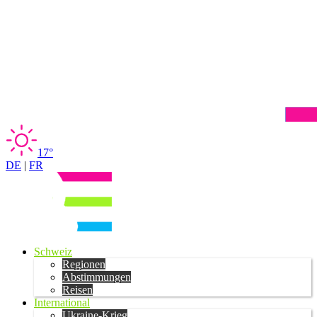
17°
DE
|
FR
Schweiz
Regionen
Abstimmungen
Reisen
International
Ukraine-Krieg