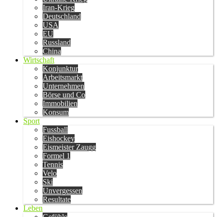
Iran-Krieg
Deutschland
USA
EU
Russland
China
Wirtschaft
Konjunktur
Arbeitsmarkt
Unternehmen
Börse und Co
Immobilien
Konsum
Sport
Fussball
Eishockey
Eismeister Zaugg
Formel 1
Tennis
Velo
Ski
Unvergessen
Resultate
Leben
Gefühle