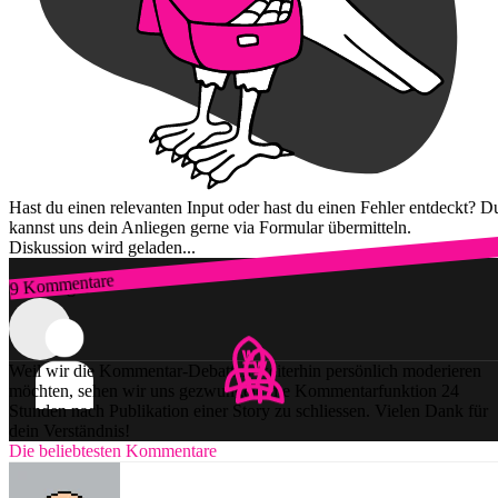
Hast du einen relevanten Input oder hast du einen Fehler entdeckt? D
kannst uns dein Anliegen gerne via Formular übermitteln.
Diskussion wird geladen...
9 Kommentare
Zum Login
Weil wir die Kommentar-Debatten weiterhin persönlich moderieren
möchten, sehen wir uns gezwungen, die Kommentarfunktion 24
Stunden nach Publikation einer Story zu schliessen. Vielen Dank für
dein Verständnis!
Die beliebtesten Kommentare