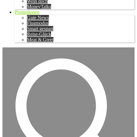
Wein doch
MoneyTalks
Promotionen
Gute News
Flugmodus
Smart gespart
Reise-Glück
Meat & Greet