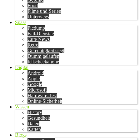
Food
Filme und Serien
Unterwegs
Spass
Picdump
Fail-Dienstag
Cute News
Retro
Gerechtigkeit siegt
Dumm gelaufen
Klischeekanone
Digital
Android
Apple
Google
Microsoft
Hardware-Test
Online-Sicherheit
Wissen
History
Gesundheit
Daten
Karten
Blogs