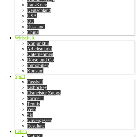
Iran-Krieg
Deutschland
USA
EU
Russland
China
Wirtschaft
Konjunktur
Arbeitsmarkt
Unternehmen
Börse und Co
Immobilien
Konsum
Sport
Fussball
Eishockey
Eismeister Zaugg
Formel 1
Tennis
Velo
Ski
Unvergessen
Resultate
Leben
Gefühle