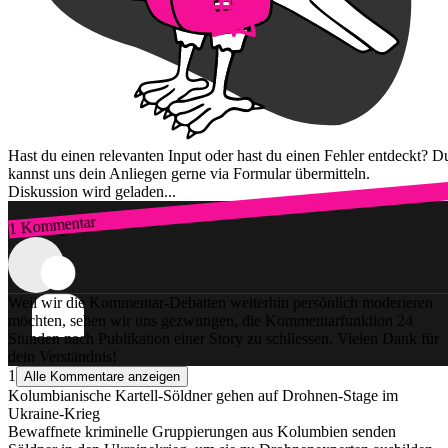
Hast du einen relevanten Input oder hast du einen Fehler entdeckt? D
kannst uns dein Anliegen gerne via Formular übermitteln.
Diskussion wird geladen...
1 Kommentar
Zum Login
Weil wir die Kommentar-Debatten weiterhin persönlich moderieren
möchten, sehen wir uns gezwungen, die Kommentarfunktion 24
Stunden nach Publikation einer Story zu schliessen. Vielen Dank für
dein Verständnis!
1
Alle Kommentare anzeigen
Kolumbianische Kartell-Söldner gehen auf Drohnen-Stage im
Ukraine-Krieg
Bewaffnete kriminelle Gruppierungen aus Kolumbien senden