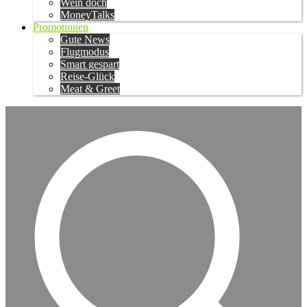
Wein doch
MoneyTalks
Promotionen
Gute News
Flugmodus
Smart gespart
Reise-Glück
Meat & Greet