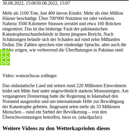
30.08.2022, 15:00
30.08.2022, 15:07
Mehr als 1100 Tote, fast 400 davon Kinder. Mehr als eine Million
Häuser beschädigt. Über 700'000 Nutztiere tot oder verloren.
Nahezu 3500 Kilometer Strassen zerstört und etwa 160 Brücken
eingestürzt. Das ist das bisherige Fazit der pakistanischen
Katastrophenschutzbehörde in ihrem jüngsten Bericht. Nach
Schätzungen belaufe sich der Schaden auf rund zehn Milliarden
Dollar. Die Zahlen sprechen eine eindeutige Sprache, aber auch die
Bilder zeigen, wie verheerend die Überflutungen in Pakistan sind:
Video: watson/lucas zollinger
Das südasiatische Land mit seinen rund 220 Millionen Einwohnern
leidet seit Mitte Juni unter ungewöhnlich starkem Monsunregen. Am
vergangenen Donnerstag hatte die Regierung in Islamabad den
Notstand ausgerufen und um internationale Hilfe zur Bewältigung
der Katastrophe gebeten. Insgesamt seien mehr als 33 Millionen
Menschen – rund ein Siebtel der Bevölkerung – von den
Überschwemmungen betroffen, hiess es. (sda/dpa/lzo)
Weitere Videos zu den Wetterkapriolen dieses