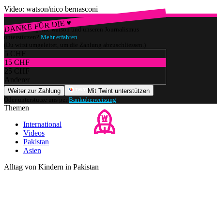
Video: watson/nico bernasconi
DANKE FÜR DIE ♥
Würdest du gerne watson und unseren Journalismus
unterstützen?
Mehr erfahren
(Du wirst umgeleitet, um die Zahlung abzuschliessen.)
5 CHF
15 CHF
25 CHF
Anderer
Weiter zur Zahlung
Mit Twint unterstützen
Oder unterstütze uns per
Banküberweisung
.
Themen
International
Videos
Pakistan
Asien
Alltag von Kindern in Pakistan