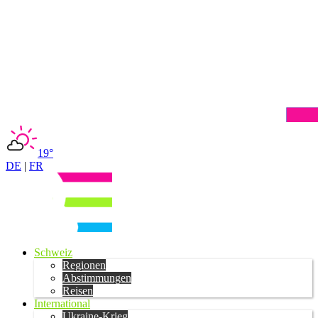
19°
DE
|
FR
Schweiz
Regionen
Abstimmungen
Reisen
International
Ukraine-Krieg