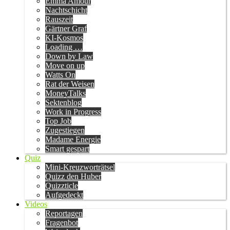
Emma Amour
Nachtschicht
Rauszeit
Gärtner Graf
KI-Kosmos
Loading …
Down by Law
Move on up
Watts On
Rat der Weisen
MoneyTalks
Sektenblog
Work in Progress
Top Job
Zugestiegen
Madame Energie
Smart gespart
Quiz
Mini-Kreuzworträtsel
Quizz den Huber
Quizzticle
Aufgedeckt
Videos
Reportagen
Fragenbot