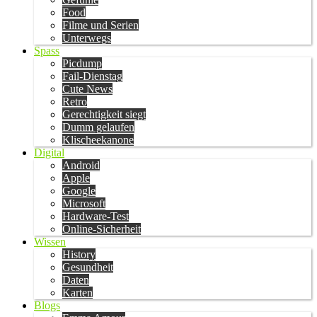
Food
Filme und Serien
Unterwegs
Spass
Picdump
Fail-Dienstag
Cute News
Retro
Gerechtigkeit siegt
Dumm gelaufen
Klischeekanone
Digital
Android
Apple
Google
Microsoft
Hardware-Test
Online-Sicherheit
Wissen
History
Gesundheit
Daten
Karten
Blogs