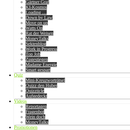
Gärtner Graf
KI-Kosmos
Loading …
Down by Law
Move on up
Watts On
Rat der Weisen
MoneyTalks
Sektenblog
Work in Progress
Top Job
Zugestiegen
Madame Energie
Smart gespart
Quiz
Mini-Kreuzworträtsel
Quizz den Huber
Quizzticle
Aufgedeckt
Videos
Reportagen
Fragenbot
Wein doch
MoneyTalks
Promotionen