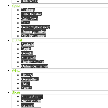
Unterwegs
Spass
Picdump
Fail-Dienstag
Cute News
Retro
Gerechtigkeit siegt
Dumm gelaufen
Klischeekanone
Digital
Android
Apple
Google
Microsoft
Hardware-Test
Online-Sicherheit
Wissen
History
Gesundheit
Daten
Karten
Blogs
Emma Amour
Nachtschicht
Rauszeit