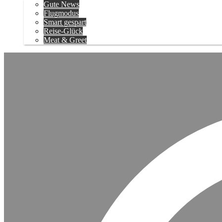
Gute News
Flugmodus
Smart gespart
Reise-Glück
Meat & Greet