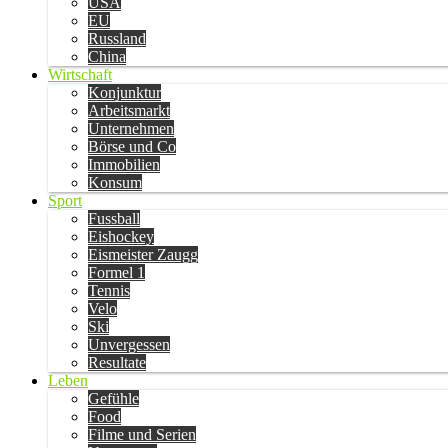
USA
EU
Russland
China
Wirtschaft
Konjunktur
Arbeitsmarkt
Unternehmen
Börse und Co
Immobilien
Konsum
Sport
Fussball
Eishockey
Eismeister Zaugg
Formel 1
Tennis
Velo
Ski
Unvergessen
Resultate
Leben
Gefühle
Food
Filme und Serien