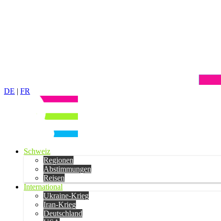
DE
|
FR
Schweiz
Regionen
Abstimmungen
Reisen
International
Ukraine-Krieg
Iran-Krieg
Deutschland