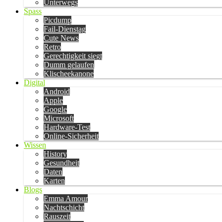
Unterwegs
Spass
Picdump
Fail-Dienstag
Cute News
Retro
Gerechtigkeit siegt
Dumm gelaufen
Klischeekanone
Digital
Android
Apple
Google
Microsoft
Hardware-Test
Online-Sicherheit
Wissen
History
Gesundheit
Daten
Karten
Blogs
Emma Amour
Nachtschicht
Rauszeit