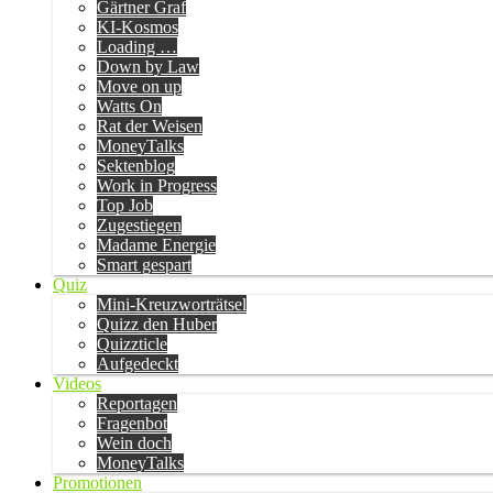
Gärtner Graf
KI-Kosmos
Loading …
Down by Law
Move on up
Watts On
Rat der Weisen
MoneyTalks
Sektenblog
Work in Progress
Top Job
Zugestiegen
Madame Energie
Smart gespart
Quiz
Mini-Kreuzworträtsel
Quizz den Huber
Quizzticle
Aufgedeckt
Videos
Reportagen
Fragenbot
Wein doch
MoneyTalks
Promotionen