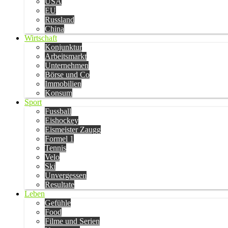
USA
EU
Russland
China
Wirtschaft
Konjunktur
Arbeitsmarkt
Unternehmen
Börse und Co
Immobilien
Konsum
Sport
Fussball
Eishockey
Eismeister Zaugg
Formel 1
Tennis
Velo
Ski
Unvergessen
Resultate
Leben
Gefühle
Food
Filme und Serien