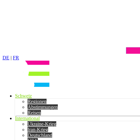
DE
|
FR
Schweiz
Regionen
Abstimmungen
Reisen
International
Ukraine-Krieg
Iran-Krieg
Deutschland