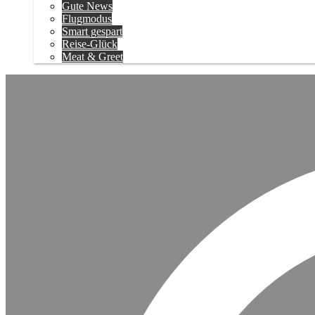
Gute News
Flugmodus
Smart gespart
Reise-Glück
Meat & Greet