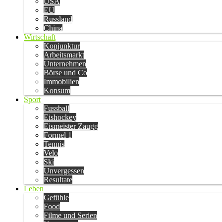
USA
EU
Russland
China
Wirtschaft
Konjunktur
Arbeitsmarkt
Unternehmen
Börse und Co
Immobilien
Konsum
Sport
Fussball
Eishockey
Eismeister Zaugg
Formel 1
Tennis
Velo
Ski
Unvergessen
Resultate
Leben
Gefühle
Food
Filme und Serien