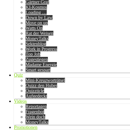
Gärtner Graf
KI-Kosmos
Loading …
Down by Law
Move on up
Watts On
Rat der Weisen
MoneyTalks
Sektenblog
Work in Progress
Top Job
Zugestiegen
Madame Energie
Smart gespart
Quiz
Mini-Kreuzworträtsel
Quizz den Huber
Quizzticle
Aufgedeckt
Videos
Reportagen
Fragenbot
Wein doch
MoneyTalks
Promotionen