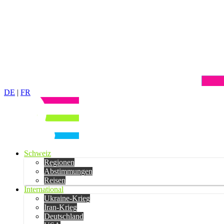
DE
|
FR
Schweiz
Regionen
Abstimmungen
Reisen
International
Ukraine-Krieg
Iran-Krieg
Deutschland