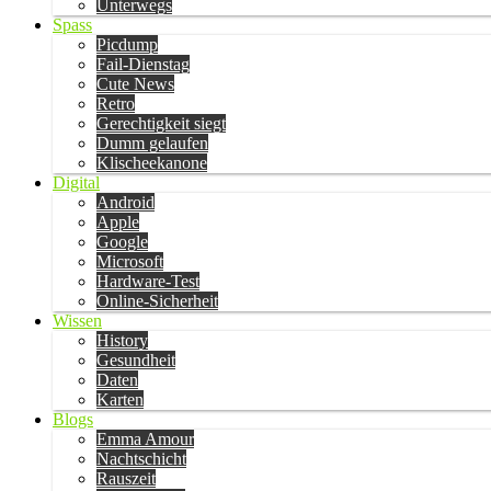
Unterwegs
Spass
Picdump
Fail-Dienstag
Cute News
Retro
Gerechtigkeit siegt
Dumm gelaufen
Klischeekanone
Digital
Android
Apple
Google
Microsoft
Hardware-Test
Online-Sicherheit
Wissen
History
Gesundheit
Daten
Karten
Blogs
Emma Amour
Nachtschicht
Rauszeit