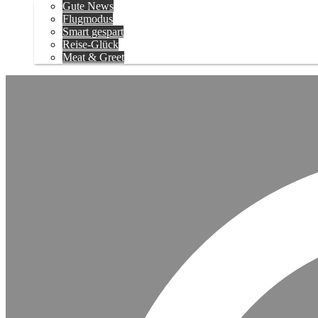
Gute News
Flugmodus
Smart gespart
Reise-Glück
Meat & Greet