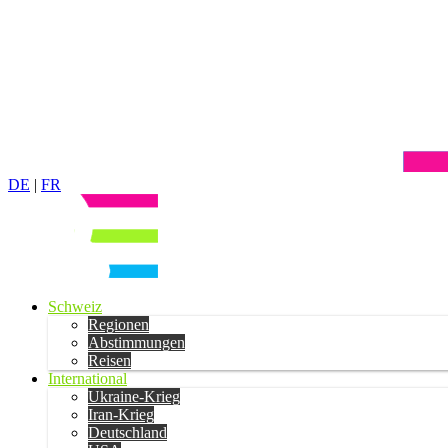
DE
|
FR
Schweiz
Regionen
Abstimmungen
Reisen
International
Ukraine-Krieg
Iran-Krieg
Deutschland