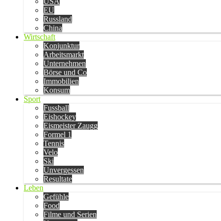
USA
EU
Russland
China
Wirtschaft
Konjunktur
Arbeitsmarkt
Unternehmen
Börse und Co
Immobilien
Konsum
Sport
Fussball
Eishockey
Eismeister Zaugg
Formel 1
Tennis
Velo
Ski
Unvergessen
Resultate
Leben
Gefühle
Food
Filme und Serien