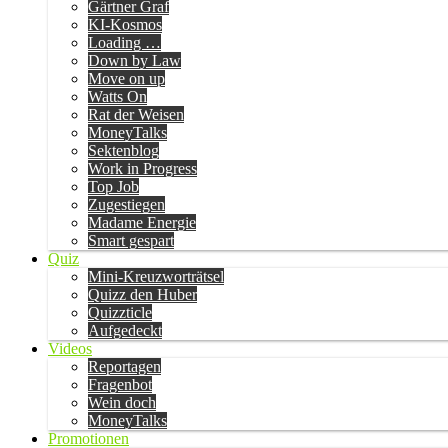
Gärtner Graf
KI-Kosmos
Loading …
Down by Law
Move on up
Watts On
Rat der Weisen
MoneyTalks
Sektenblog
Work in Progress
Top Job
Zugestiegen
Madame Energie
Smart gespart
Quiz
Mini-Kreuzworträtsel
Quizz den Huber
Quizzticle
Aufgedeckt
Videos
Reportagen
Fragenbot
Wein doch
MoneyTalks
Promotionen