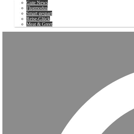
Gute News
Flugmodus
Smart gespart
Reise-Glück
Meat & Greet