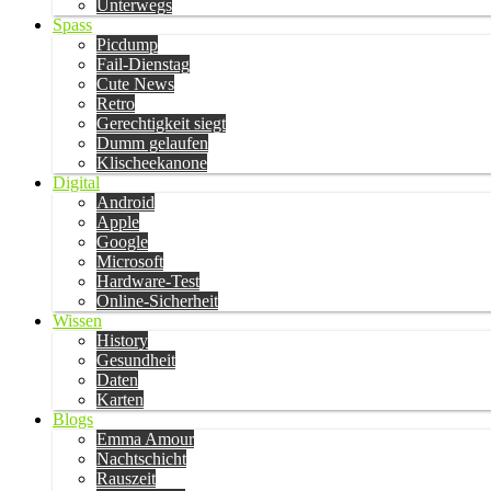
Unterwegs
Spass
Picdump
Fail-Dienstag
Cute News
Retro
Gerechtigkeit siegt
Dumm gelaufen
Klischeekanone
Digital
Android
Apple
Google
Microsoft
Hardware-Test
Online-Sicherheit
Wissen
History
Gesundheit
Daten
Karten
Blogs
Emma Amour
Nachtschicht
Rauszeit