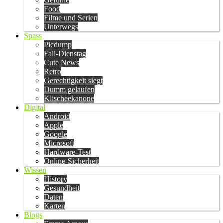
Food
Filme und Serien
Unterwegs
Spass
Picdump
Fail-Dienstag
Cute News
Retro
Gerechtigkeit siegt
Dumm gelaufen
Klischeekanone
Digital
Android
Apple
Google
Microsoft
Hardware-Test
Online-Sicherheit
Wissen
History
Gesundheit
Daten
Karten
Blogs