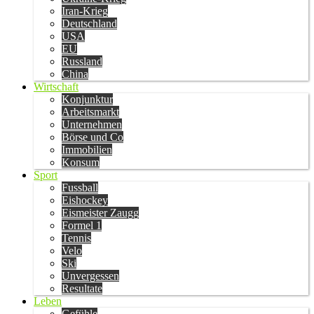
Iran-Krieg
Deutschland
USA
EU
Russland
China
Wirtschaft
Konjunktur
Arbeitsmarkt
Unternehmen
Börse und Co
Immobilien
Konsum
Sport
Fussball
Eishockey
Eismeister Zaugg
Formel 1
Tennis
Velo
Ski
Unvergessen
Resultate
Leben
Gefühle