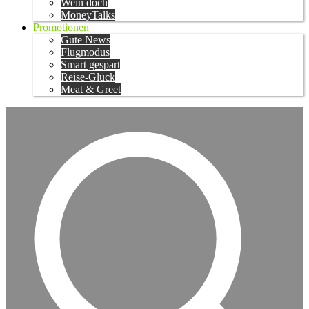
Wein doch
MoneyTalks
Promotionen
Gute News
Flugmodus
Smart gespart
Reise-Glück
Meat & Greet