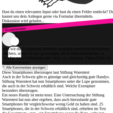
Hast du einen relevanten Input oder hast du einen Fehler entdeckt? D
kannst uns dein Anliegen gerne via Formular übermitteln.
Diskussion wird geladen...
7 Kommentare
Zum Login
Weil wir die Kommentar-Debatten weiterhin persönlich moderieren
möchten, sehen wir uns gezwungen, die Kommentarfunktion 24
Stunden nach Publikation einer Story zu schliessen. Vielen Dank für
dein Verständnis!
7
Alle Kommentare anzeigen
Diese Smartphones überzeugen laut Stiftung Warentest
Auch in der Schweiz gibt es günstige und gleichzeitig gute Handys.
Stiftung Warentest hat nun Smartphones unter die Lupe genommen,
die auch in der Schweiz erhältlich sind. Welche Exemplare
besonders überzeugen.
Ein neues Handy ist meist teuer. Eine Untersuchung der Stiftung
Warentest hat nun aber ergeben, dass auch hierzulande gute
Smartphones für vergleichsweise wenig Geld zu haben sind. 25
Smartphones, die in der Schweiz erhältlich sind, erhielten im Test