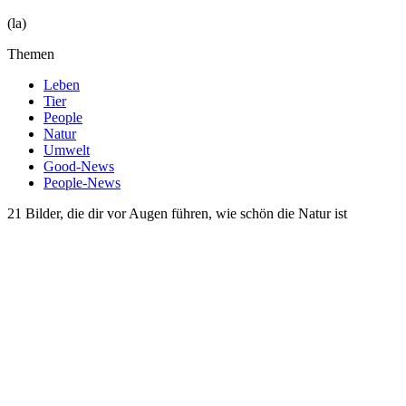
(la)
Themen
Leben
Tier
People
Natur
Umwelt
Good-News
People-News
21 Bilder, die dir vor Augen führen, wie schön die Natur ist