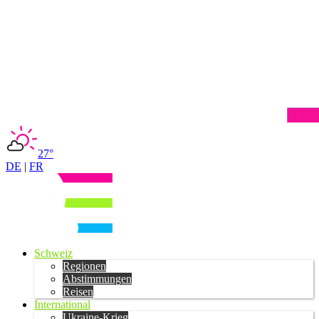
27°
DE
|
FR
Schweiz
Regionen
Abstimmungen
Reisen
International
Ukraine-Krieg