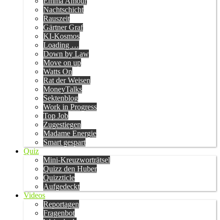
Emma Amour
Nachtschicht
Rauszeit
Gärtner Graf
KI-Kosmos
Loading …
Down by Law
Move on up
Watts On
Rat der Weisen
MoneyTalks
Sektenblog
Work in Progress
Top Job
Zugestiegen
Madame Energie
Smart gespart
Quiz
Mini-Kreuzworträtsel
Quizz den Huber
Quizzticle
Aufgedeckt
Videos
Reportagen
Fragenbot