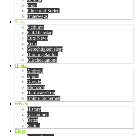
Food
Filme und Serien
Unterwegs
Spass
Picdump
Fail-Dienstag
Cute News
Retro
Gerechtigkeit siegt
Dumm gelaufen
Klischeekanone
Digital
Android
Apple
Google
Microsoft
Hardware-Test
Online-Sicherheit
Wissen
History
Gesundheit
Daten
Karten
Blogs