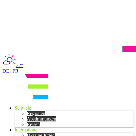
22°
DE
|
FR
Schweiz
Regionen
Abstimmungen
Reisen
International
Ukraine-Krieg