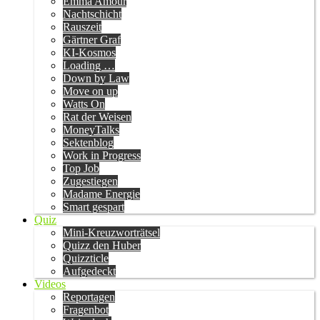
Emma Amour
Nachtschicht
Rauszeit
Gärtner Graf
KI-Kosmos
Loading …
Down by Law
Move on up
Watts On
Rat der Weisen
MoneyTalks
Sektenblog
Work in Progress
Top Job
Zugestiegen
Madame Energie
Smart gespart
Quiz
Mini-Kreuzworträtsel
Quizz den Huber
Quizzticle
Aufgedeckt
Videos
Reportagen
Fragenbot