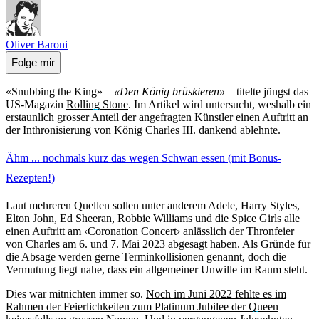
Oliver Baroni
Folge mir
«Snubbing the King» –
«Den König brüskieren»
– titelte jüngst das
US-Magazin
Rolling Stone
. Im Artikel wird untersucht, weshalb ein
erstaunlich grosser Anteil der angefragten Künstler einen Auftritt an
der Inthronisierung von König Charles III. dankend ablehnte.
Ähm ... nochmals kurz das wegen Schwan essen (mit Bonus-
Rezepten!)
Laut mehreren Quellen sollen unter anderem Adele, Harry Styles,
Elton John, Ed Sheeran, Robbie Williams und die Spice Girls alle
einen Auftritt am ‹Coronation Concert› anlässlich der Thronfeier
von Charles am 6. und 7. Mai 2023 abgesagt haben. Als Gründe für
die Absage werden gerne Terminkollisionen genannt, doch die
Vermutung liegt nahe, dass ein allgemeiner Unwille im Raum steht.
Dies war mitnichten immer so.
Noch im Juni 2022 fehlte es im
Rahmen der Feierlichkeiten zum Platinum Jubilee der Queen