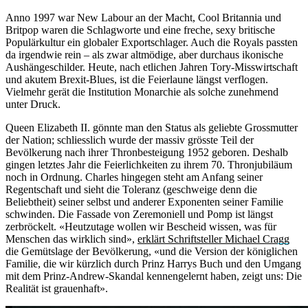
Anno 1997 war New Labour an der Macht, Cool Britannia und
Britpop waren die Schlagworte und eine freche, sexy britische
Populärkultur ein globaler Exportschlager. Auch die Royals passten
da irgendwie rein – als zwar altmödige, aber durchaus ikonische
Aushängeschilder. Heute, nach etlichen Jahren Tory-Misswirtschaft
und akutem Brexit-Blues, ist die Feierlaune längst verflogen.
Vielmehr gerät die Institution Monarchie als solche zunehmend
unter Druck.
Queen Elizabeth II. gönnte man den Status als geliebte Grossmutter
der Nation; schliesslich wurde der massiv grösste Teil der
Bevölkerung nach ihrer Thronbesteigung 1952 geboren. Deshalb
gingen letztes Jahr die Feierlichkeiten zu ihrem 70. Thronjubiläum
noch in Ordnung. Charles hingegen steht am Anfang seiner
Regentschaft und sieht die Toleranz (geschweige denn die
Beliebtheit) seiner selbst und anderer Exponenten seiner Familie
schwinden. Die Fassade von Zeremoniell und Pomp ist längst
zerbröckelt. «Heutzutage wollen wir Bescheid wissen, was für
Menschen das wirklich sind»,
erklärt Schriftsteller Michael Cragg
die Gemütslage der Bevölkerung, «und die Version der königlichen
Familie, die wir kürzlich durch Prinz Harrys Buch und den Umgang
mit dem Prinz-Andrew-Skandal kennengelernt haben, zeigt uns: Die
Realität ist grauenhaft».