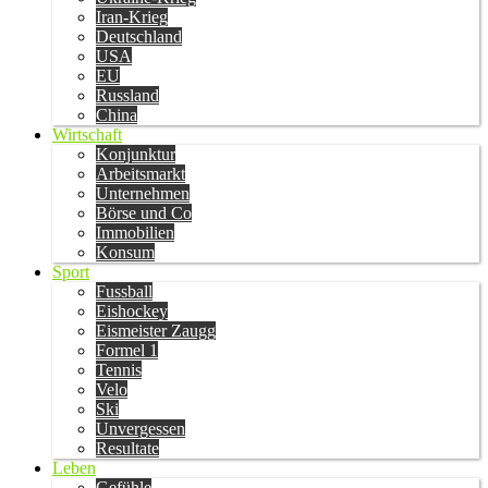
Iran-Krieg
Deutschland
USA
EU
Russland
China
Wirtschaft
Konjunktur
Arbeitsmarkt
Unternehmen
Börse und Co
Immobilien
Konsum
Sport
Fussball
Eishockey
Eismeister Zaugg
Formel 1
Tennis
Velo
Ski
Unvergessen
Resultate
Leben
Gefühle