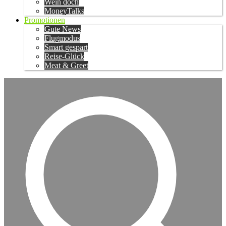
Wein doch
MoneyTalks
Promotionen
Gute News
Flugmodus
Smart gespart
Reise-Glück
Meat & Greet