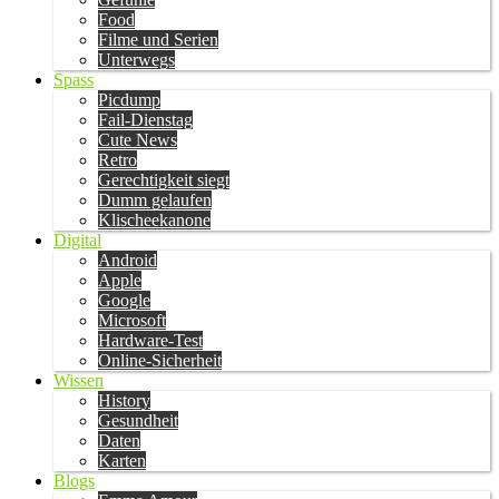
Food
Filme und Serien
Unterwegs
Spass
Picdump
Fail-Dienstag
Cute News
Retro
Gerechtigkeit siegt
Dumm gelaufen
Klischeekanone
Digital
Android
Apple
Google
Microsoft
Hardware-Test
Online-Sicherheit
Wissen
History
Gesundheit
Daten
Karten
Blogs