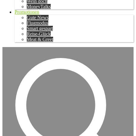
Wein doch
MoneyTalks
Promotionen
Gute News
Flugmodus
Smart gespart
Reise-Glück
Meat & Greet