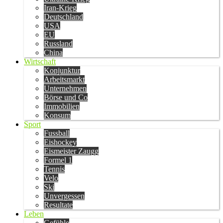
Iran-Krieg
Deutschland
USA
EU
Russland
China
Wirtschaft
Konjunktur
Arbeitsmarkt
Unternehmen
Börse und Co
Immobilien
Konsum
Sport
Fussball
Eishockey
Eismeister Zaugg
Formel 1
Tennis
Velo
Ski
Unvergessen
Resultate
Leben
Gefühle