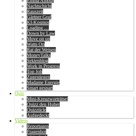
Emma Amour
Nachtschicht
Rauszeit
Gärtner Graf
KI-Kosmos
Loading …
Down by Law
Move on up
Watts On
Rat der Weisen
MoneyTalks
Sektenblog
Work in Progress
Top Job
Zugestiegen
Madame Energie
Smart gespart
Quiz
Mini-Kreuzworträtsel
Quizz den Huber
Quizzticle
Aufgedeckt
Videos
Reportagen
Fragenbot