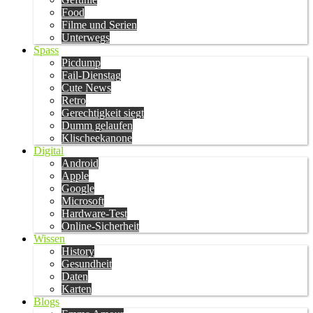
Food
Filme und Serien
Unterwegs
Spass
Picdump
Fail-Dienstag
Cute News
Retro
Gerechtigkeit siegt
Dumm gelaufen
Klischeekanone
Digital
Android
Apple
Google
Microsoft
Hardware-Test
Online-Sicherheit
Wissen
History
Gesundheit
Daten
Karten
Blogs