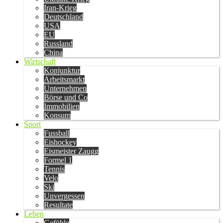
Iran-Krieg
Deutschland
USA
EU
Russland
China
Wirtschaft
Konjunktur
Arbeitsmarkt
Unternehmen
Börse und Co
Immobilien
Konsum
Sport
Fussball
Eishockey
Eismeister Zaugg
Formel 1
Tennis
Velo
Ski
Unvergessen
Resultate
Leben
Gefühle