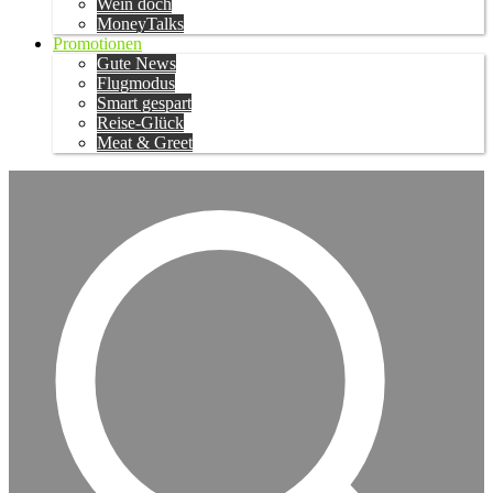
Wein doch
MoneyTalks
Promotionen
Gute News
Flugmodus
Smart gespart
Reise-Glück
Meat & Greet