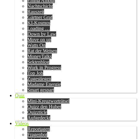
Emma Amour
Nachtschicht
Rauszeit
Gärtner Graf
KI-Kosmos
Loading …
Down by Law
Move on up
Watts On
Rat der Weisen
MoneyTalks
Sektenblog
Work in Progress
Top Job
Zugestiegen
Madame Energie
Smart gespart
Quiz
Mini-Kreuzworträtsel
Quizz den Huber
Quizzticle
Aufgedeckt
Videos
Reportagen
Fragenbot