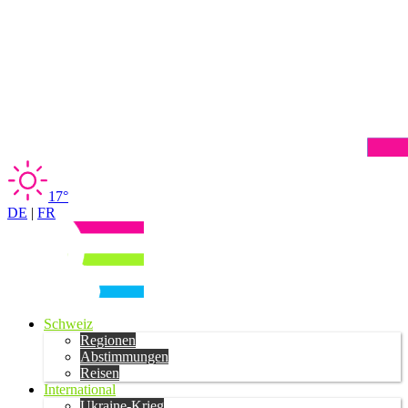
17°
DE
|
FR
Schweiz
Regionen
Abstimmungen
Reisen
International
Ukraine-Krieg