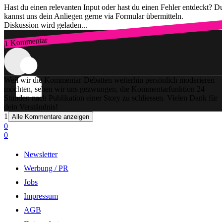
Hast du einen relevanten Input oder hast du einen Fehler entdeckt? D
kannst uns dein Anliegen gerne via Formular übermitteln.
Diskussion wird geladen...
1 Kommentar
Zum Login
Weil wir die Kommentar-Debatten weiterhin persönlich moderieren
möchten, sehen wir uns gezwungen, die Kommentarfunktion 24
Stunden nach Publikation einer Story zu schliessen. Vielen Dank für
dein Verständnis!
1
Alle Kommentare anzeigen
0
0
Newsletter
Werbung / PR
Jobs
Impressum
AGB