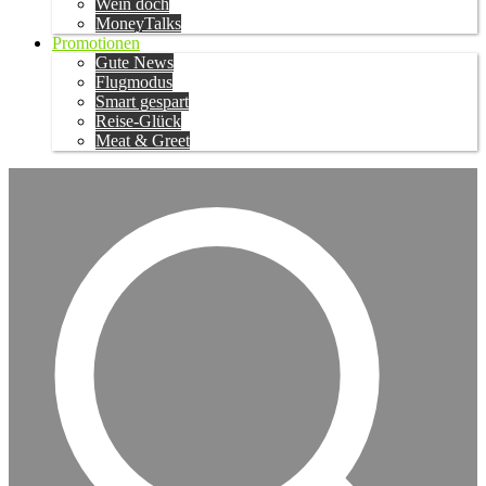
Wein doch
MoneyTalks
Promotionen
Gute News
Flugmodus
Smart gespart
Reise-Glück
Meat & Greet