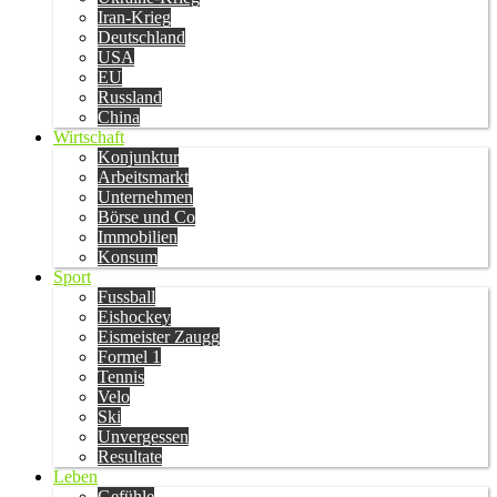
Iran-Krieg
Deutschland
USA
EU
Russland
China
Wirtschaft
Konjunktur
Arbeitsmarkt
Unternehmen
Börse und Co
Immobilien
Konsum
Sport
Fussball
Eishockey
Eismeister Zaugg
Formel 1
Tennis
Velo
Ski
Unvergessen
Resultate
Leben
Gefühle