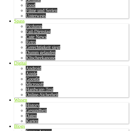
Food
Filme und Serien
Unterwegs
Spass
Picdump
Fail-Dienstag
Cute News
Retro
Gerechtigkeit siegt
Dumm gelaufen
Klischeekanone
Digital
Android
Apple
Google
Microsoft
Hardware-Test
Online-Sicherheit
Wissen
History
Gesundheit
Daten
Karten
Blogs