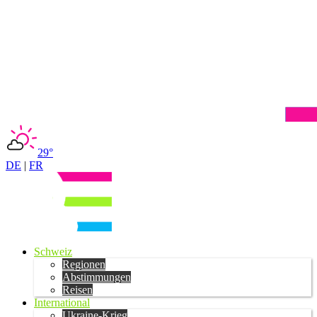
29°
DE
|
FR
Schweiz
Regionen
Abstimmungen
Reisen
International
Ukraine-Krieg