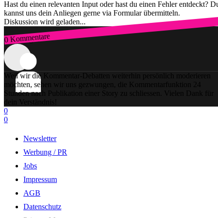
Hast du einen relevanten Input oder hast du einen Fehler entdeckt? D
kannst uns dein Anliegen gerne via Formular übermitteln.
Diskussion wird geladen...
0 Kommentare
Zum Login
Weil wir die Kommentar-Debatten weiterhin persönlich moderieren
möchten, sehen wir uns gezwungen, die Kommentarfunktion 24
Stunden nach Publikation einer Story zu schliessen. Vielen Dank für
dein Verständnis!
0
0
Newsletter
Werbung / PR
Jobs
Impressum
AGB
Datenschutz