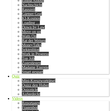
Emma Amour
Nachtschicht
Rauszeit
Gärtner Graf
KI-Kosmos
Loading …
Down by Law
Move on up
Watts On
Rat der Weisen
MoneyTalks
Sektenblog
Work in Progress
Top Job
Zugestiegen
Madame Energie
Smart gespart
Quiz
Mini-Kreuzworträtsel
Quizz den Huber
Quizzticle
Aufgedeckt
Videos
Reportagen
Fragenbot