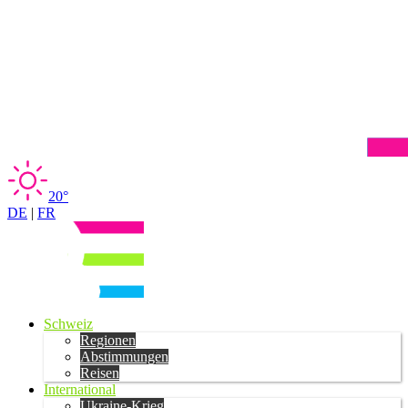
20°
DE
|
FR
Schweiz
Regionen
Abstimmungen
Reisen
International
Ukraine-Krieg