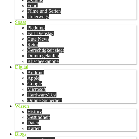
Food
Filme und Serien
Unterwegs
Spass
Picdump
Fail-Dienstag
Cute News
Retro
Gerechtigkeit siegt
Dumm gelaufen
Klischeekanone
Digital
Android
Apple
Google
Microsoft
Hardware-Test
Online-Sicherheit
Wissen
History
Gesundheit
Daten
Karten
Blogs