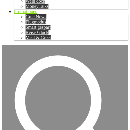
Wein doch
MoneyTalks
Promotionen
Gute News
Flugmodus
Smart gespart
Reise-Glück
Meat & Greet