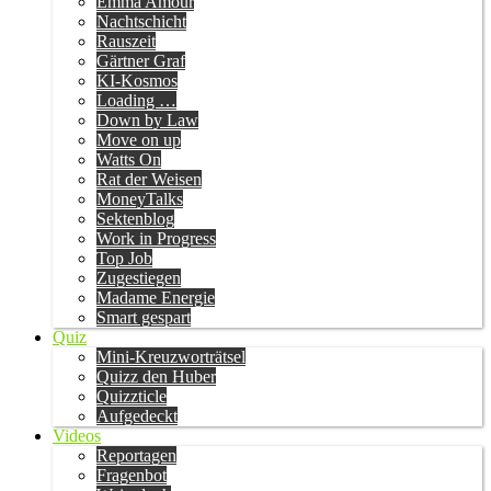
Emma Amour
Nachtschicht
Rauszeit
Gärtner Graf
KI-Kosmos
Loading …
Down by Law
Move on up
Watts On
Rat der Weisen
MoneyTalks
Sektenblog
Work in Progress
Top Job
Zugestiegen
Madame Energie
Smart gespart
Quiz
Mini-Kreuzworträtsel
Quizz den Huber
Quizzticle
Aufgedeckt
Videos
Reportagen
Fragenbot