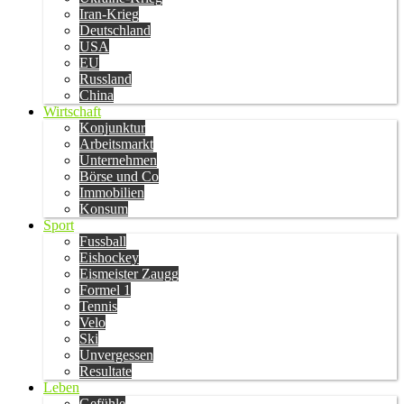
Iran-Krieg
Deutschland
USA
EU
Russland
China
Wirtschaft
Konjunktur
Arbeitsmarkt
Unternehmen
Börse und Co
Immobilien
Konsum
Sport
Fussball
Eishockey
Eismeister Zaugg
Formel 1
Tennis
Velo
Ski
Unvergessen
Resultate
Leben
Gefühle